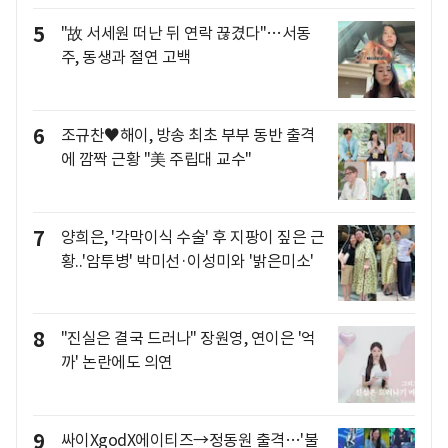
5
"故 서세원 떠난 뒤 연락 끊겼다"…서동
주, 동생과 절연 고백
6
조규찬♥해이, 방송 최초 부부 동반 출격
에 깜짝 근황 "美 주립대 교수"
7
양희은, '각막이식 수술' 후 지팡이 짚은 근
황..'암투병' 박미선·이성미와 '밝은미소'
8
"진실은 결국 드러나" 장원영, 연이은 '억
까' 논란에도 의연
9
싸이XgodX에이티즈→정동원 출격…'불