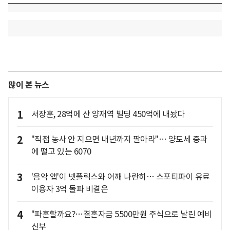
많이 본 뉴스
1
서장훈, 28억에 산 양재역 빌딩 450억에 내놨다
2
"직접 농사 안 지으면 내년까지 팔아라"… 양도세 중과
에 떨고 있는 6070
3
'음악 앱'이 넷플릭스와 어깨 나란히… 스포티파이 유료
이용자 3억 돌파 비결은
4
"파혼할까요?…결혼자금 5500만원 주식으로 날린 예비
신부