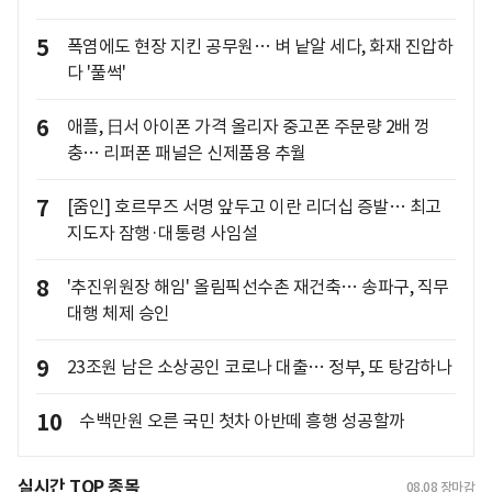
5
폭염에도 현장 지킨 공무원… 벼 낱알 세다, 화재 진압하
다 '풀썩'
6
애플, 日서 아이폰 가격 올리자 중고폰 주문량 2배 껑
충… 리퍼폰 패널은 신제품용 추월
7
[줌인] 호르무즈 서명 앞두고 이란 리더십 증발… 최고
지도자 잠행·대통령 사임설
8
'추진위원장 해임' 올림픽선수촌 재건축… 송파구, 직무
대행 체제 승인
9
23조원 남은 소상공인 코로나 대출… 정부, 또 탕감하나
10
수백만원 오른 국민 첫차 아반떼 흥행 성공할까
실시간 TOP 종목
08.08
장마감