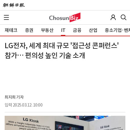
재테크
증권
부동산
IT
금융
산업
중소기업·벤
LG전자, 세계 최대 규모 '접근성 콘퍼런스'
참가… 편의성 높인 기술 소개
최지희 기자
입력
2025.03.12. 10:00