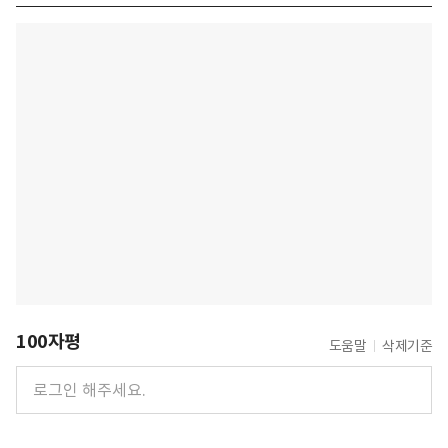
100자평
도움말
삭제기준