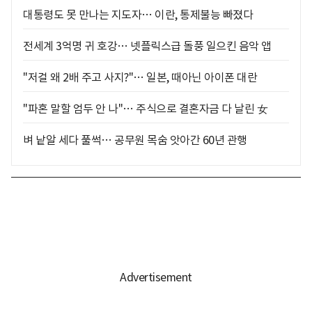
대통령도 못 만나는 지도자… 이란, 통제불능 빠졌다
전세계 3억명 귀 호강… 넷플릭스급 돌풍 일으킨 음악 앱
"저걸 왜 2배 주고 사지?"… 일본, 때아닌 아이폰 대란
"파혼 말할 엄두 안 나"… 주식으로 결혼자금 다 날린 女
벼 낱알 세다 풀썩… 공무원 목숨 앗아간 60년 관행