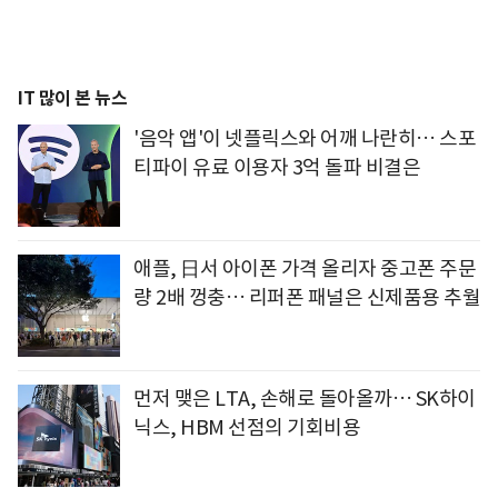
IT 많이 본 뉴스
'음악 앱'이 넷플릭스와 어깨 나란히… 스포
티파이 유료 이용자 3억 돌파 비결은
애플, 日서 아이폰 가격 올리자 중고폰 주문
량 2배 껑충… 리퍼폰 패널은 신제품용 추월
먼저 맺은 LTA, 손해로 돌아올까… SK하이
닉스, HBM 선점의 기회비용