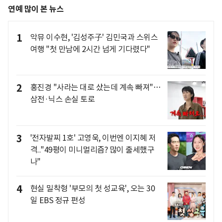
연예 많이 본 뉴스
1
악뮤 이수현, '김성주子' 김민국과 스위스
여행 "첫 만남에 2시간 넘게 기다렸다"
2
홍진경 "사라는 대로 샀는데 계속 빠져"…
삼전·닉스 손실 토로
3
'전자발찌 1호' 고영욱, 이번엔 이지혜 저
격.."49평이 미니멀리즘? 많이 출세했구
나"
4
현실 밀착형 '부모의 첫 성교육', 오는 30
일 EBS 정규 편성