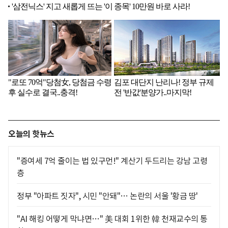
오늘의 핫뉴스
"증여세 7억 줄이는 법 있구먼!" 계산기 두드리는 강남 고령
층
정부 "아파트 짓자", 시민 "안돼"… 논란의 서울 '황금 땅'
"AI 해킹 어떻게 막냐면…" 美 대회 1위한 韓 천재교수의 통