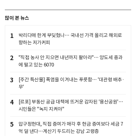
많이 본 뉴스
1
박리다매 한계 부딪혔나… 국내선 가격 올리고 해외로
향하는 저가커피
2
"직접 농사 안 지으면 내년까지 팔아라"… 양도세 중과
에 떨고 있는 6070
3
[주간 특산물] 폭염을 이겨내는 푸릇함… '대관령 배추·
무'
4
[르포] 부동산 공급 대책에 뜨거운 감자된 '용산공원'…
시민들은 "녹지 지켜야"
5
압구정현대, 직접 증여가 매각 후 현금 증여보다 세금 7
억 덜 낸다…계산기 두드리는 강남 고령층