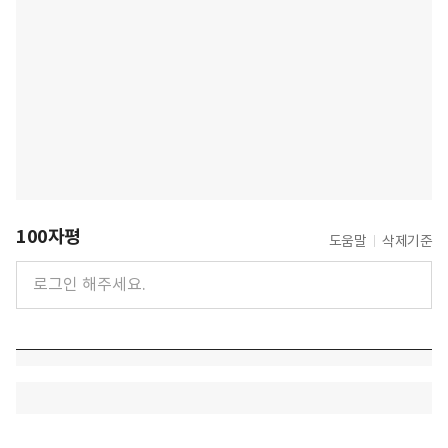
100자평
도움말
삭제기준