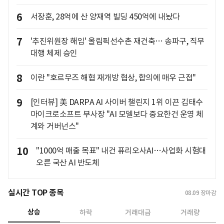
6
서장훈, 28억에 산 양재역 빌딩 450억에 내놨다
7
'추진위원장 해임' 올림픽선수촌 재건축… 송파구, 직무
대행 체제 승인
8
이란 "호르무즈 해협 재개방 협상, 합의에 매우 근접"
9
[인터뷰] 美 DARPA AI 사이버 챌린지 1위 이끈 김태수
마이크로소프트 부사장 "AI 모델보다 중요한건 운영 체
계와 거버넌스"
10
"1000억 매출 목표" 내건 퓨리오사AI…사업화 시험대
오른 국산 AI 반도체
실시간 TOP 종목
08.09
장마감
상승
하락
거래대금
거래량