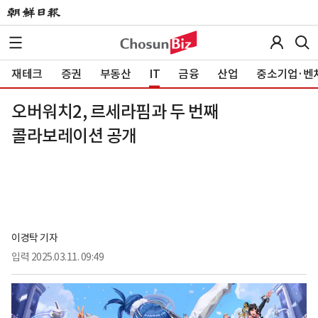
재테크
증권
부동산
IT
금융
산업
중소기업·벤
오버워치2, 르세라핌과 두 번째
콜라보레이션 공개
이경탁 기자
입력
2025.03.11. 09:49