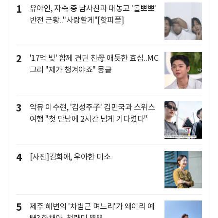
1
유아인, 자숙 중 남사친과 대놓고 '볼뽀뽀'
반전 근황.."사랑할게"[핫피플]
2
'17억 빚' 함께 견딘 친母 애틋한 효심..MC
그리 "제가 챙겨야죠" 뭉클
3
악뮤 이수현, '김성주子' 김민국과 스위스
여행 "첫 만남에 2시간 넘게 기다렸다"
4
[사진]김희애, 우아한 미소
5
제주 해변의 '차범근 며느리'가 왜이리 예
뻐? 한채아, 청량미 뿜뿜