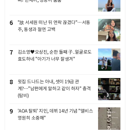
6
"故 서세원 떠난 뒤 연락 끊겼다"…서동
주, 동생과 절연 고백
7
김소영♥오상진, 순한 둘째 子..얼굴로도
효도하네 "아기가 너무 잘생겨"
8
윗집 드나드는 아내, 셋이 19금 관
계?…"남편에게 말하고 같이 하자" 충격
(탐비)
9
'AOA 탈퇴' 지민, 데뷔 14년 기념 "앨비스
영원히 소중해"