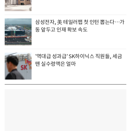
삼성전자, 美 테일러팹 첫 인턴 뽑는다…가
동 앞두고 인재 확보 속도
'역대급 성과급' SK하이닉스 직원들, 세금
뗀 실수령액은 얼마