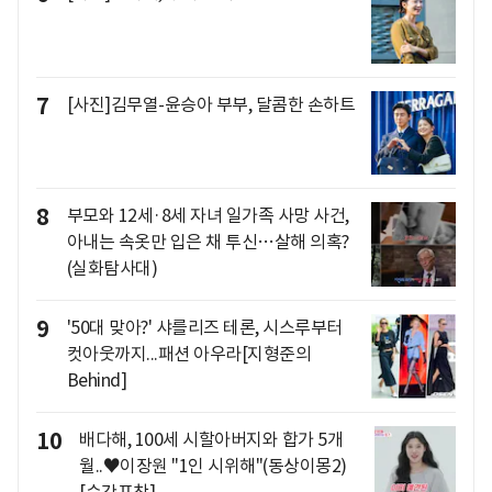
7
[사진]김무열-윤승아 부부, 달콤한 손하트
8
부모와 12세·8세 자녀 일가족 사망 사건,
아내는 속옷만 입은 채 투신…살해 의혹?
(실화탐사대)
9
'50대 맞아?' 샤를리즈 테론, 시스루부터
컷아웃까지...패션 아우라[지형준의
Behind]
10
배다해, 100세 시할아버지와 합가 5개
월..♥이장원 "1인 시위해"(동상이몽2)
[순간포착]