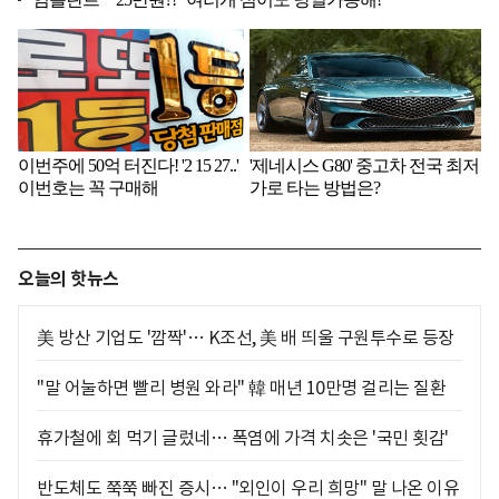
오늘의 핫뉴스
美 방산 기업도 '깜짝'… K조선, 美 배 띄울 구원투수로 등장
"말 어눌하면 빨리 병원 와라" 韓 매년 10만명 걸리는 질환
휴가철에 회 먹기 글렀네… 폭염에 가격 치솟은 '국민 횟감'
반도체도 쭉쭉 빠진 증시… "외인이 우리 희망" 말 나온 이유