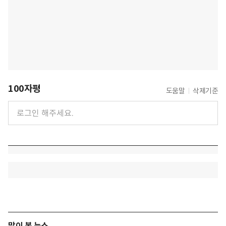
100자평
도움말
삭제기준
많이 본 뉴스