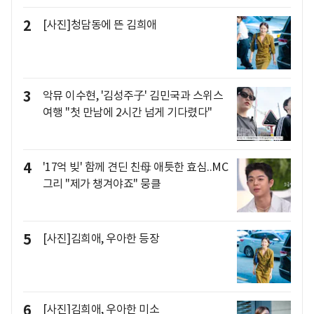
2
[사진]청담동에 뜬 김희애
3
악뮤 이수현, '김성주子' 김민국과 스위스
여행 "첫 만남에 2시간 넘게 기다렸다"
4
'17억 빚' 함께 견딘 친母 애틋한 효심..MC
그리 "제가 챙겨야죠" 뭉클
5
[사진]김희애, 우아한 등장
6
[사진]김희애, 우아한 미소