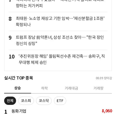
7
향하는 저가커피
8
최태원·노소영 재상고 기한 임박…'재산분할금 1조원'
확정되나
9
트럼프 장남 前약혼녀, 삼성 조선소 찾아… "한국 장인
정신의 상징"
10
'추진위원장 해임' 올림픽선수촌 재건축… 송파구, 직
무대행 체제 승인
실시간 TOP 종목
08.09
장마감
상승
하락
거래대금
거래량
전체
코스피
코스닥
ETF
8,060
1
동화기업