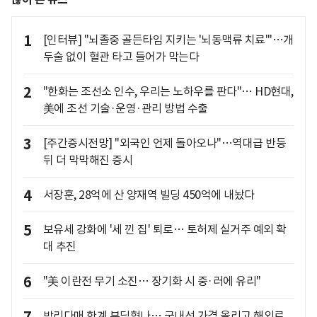
1
[인터뷰] "뇌졸중 골든타임 지키는 '뇌동맥류 치료'"…개
두술 없이 혈관 타고 들어가 막는다
2
"한화는 조선소 인수, 우리는 노하우를 판다"… HD현대,
美에 조선 기술·운영·관리 방법 수출
3
[주간증시전망] "외국인 언제 돌아오나"…역대급 반등
뒤 더 막막해진 증시
4
서장훈, 28억에 산 양재역 빌딩 450억에 내놨다
5
보유세 강화에 '세 낀 집' 퇴로… 토허제 실거주 예외 확
대 추진
6
"美 이란전 무기 소진… 장기화 시 중·러에 유리"
박리다매 한계 부딪혔나… 국내선 가격 올리고 해외로