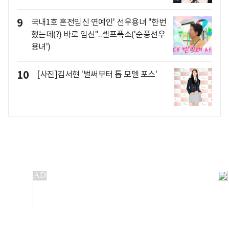
9
국내1호 혼전임신 연예인' 선우용녀 "한번
했는데(?) 바로 임신"..셀프폭소('순풍선우
용녀')
10
[사진]김서현 '벌써부터 톱 모델 포스'
개인정보처리방침
앱설치(Android)