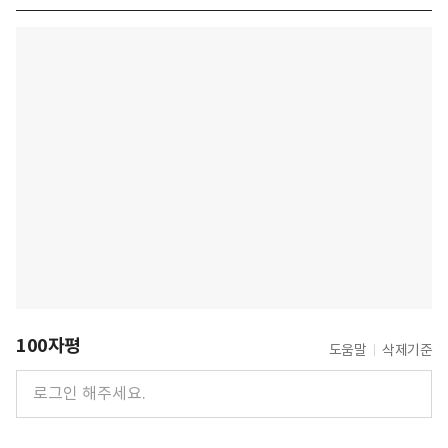
100자평
도움말
삭제기준