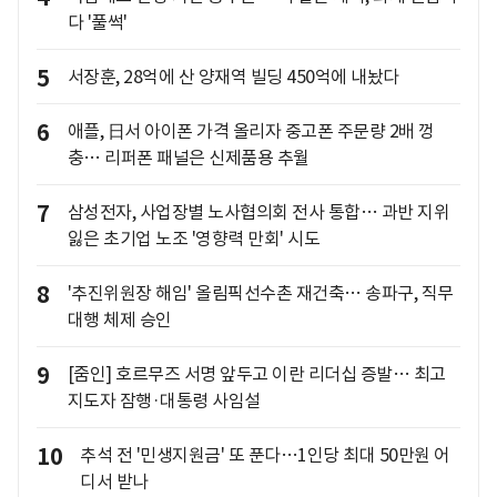
다 '풀썩'
5
서장훈, 28억에 산 양재역 빌딩 450억에 내놨다
6
애플, 日서 아이폰 가격 올리자 중고폰 주문량 2배 껑
충… 리퍼폰 패널은 신제품용 추월
7
삼성전자, 사업장별 노사협의회 전사 통합… 과반 지위
잃은 초기업 노조 '영향력 만회' 시도
8
'추진위원장 해임' 올림픽선수촌 재건축… 송파구, 직무
대행 체제 승인
9
[줌인] 호르무즈 서명 앞두고 이란 리더십 증발… 최고
지도자 잠행·대통령 사임설
10
추석 전 '민생지원금' 또 푼다…1인당 최대 50만원 어
디서 받나