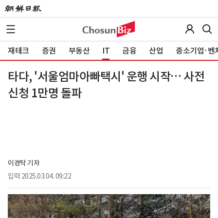
재테크
증권
부동산
IT
금융
산업
중소기업·벤
타다, '서울엄마아빠택시' 운행 시작… 사전
신청 1만명 돌파
이경탁 기자
입력
2025.03.04. 09:22