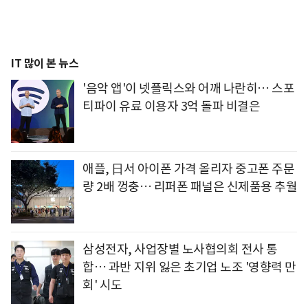
IT 많이 본 뉴스
'음악 앱'이 넷플릭스와 어깨 나란히… 스포
티파이 유료 이용자 3억 돌파 비결은
애플, 日서 아이폰 가격 올리자 중고폰 주문
량 2배 껑충… 리퍼폰 패널은 신제품용 추월
삼성전자, 사업장별 노사협의회 전사 통
합… 과반 지위 잃은 초기업 노조 '영향력 만
회' 시도