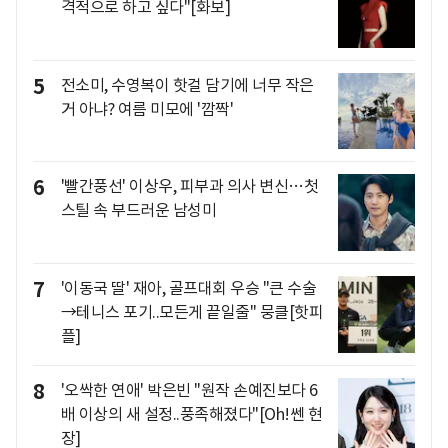
격적으로 하고 싶다"[화보]
5
전소미, 수영복이 핫걸 담기에 너무 작은
거 아냐? 여름 미모에 '깜짝'
6
'빨간풍선' 이상우, 피부과 의사 변신…첫
스틸 속 부드러운 남성미
7
'이동국 딸' 재아, 골프대회 우승 "큰 수술
→테니스 포기..모든게 끝일줄" 뭉클[핫피
플]
8
'오싹한 연애' 박은빈 "원작 손예진보다 6
배 이상의 새 설정..풍족해졌다"[Oh!쎈 현
장]