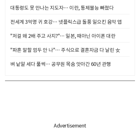
대통령도 못 만나는 지도자… 이란, 통제불능 빠졌다
전세계 3억명 귀 호강… 넷플릭스급 돌풍 일으킨 음악 앱
"저걸 왜 2배 주고 사지?"… 일본, 때아닌 아이폰 대란
"파혼 말할 엄두 안 나"… 주식으로 결혼자금 다 날린 女
벼 낱알 세다 풀썩… 공무원 목숨 앗아간 60년 관행