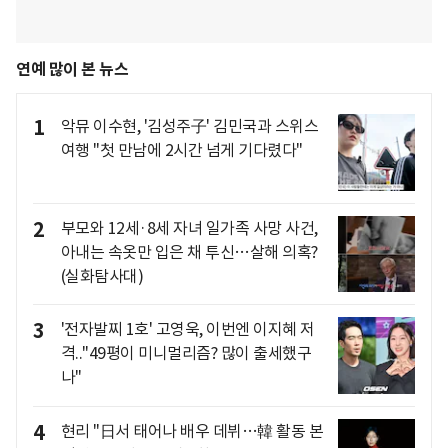
연예 많이 본 뉴스
1
악뮤 이수현, '김성주子' 김민국과 스위스
여행 "첫 만남에 2시간 넘게 기다렸다"
2
부모와 12세·8세 자녀 일가족 사망 사건,
아내는 속옷만 입은 채 투신…살해 의혹?
(실화탐사대)
3
'전자발찌 1호' 고영욱, 이번엔 이지혜 저
격.."49평이 미니멀리즘? 많이 출세했구
나"
4
현리 "日서 태어나 배우 데뷔…韓 활동 본