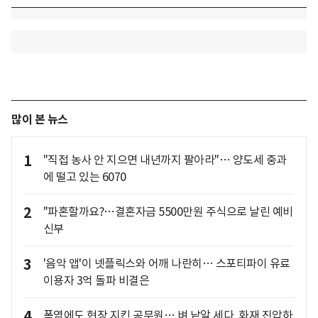
많이 본 뉴스
1
"직접 농사 안 지으면 내년까지 팔아라"… 양도세 중과
에 떨고 있는 6070
2
"파혼할까요?…결혼자금 5500만원 주식으로 날린 예비
신부
3
'음악 앱'이 넷플릭스와 어깨 나란히… 스포티파이 유료
이용자 3억 돌파 비결은
4
폭염에도 현장 지킨 공무원… 벼 낱알 세다, 화재 진압하