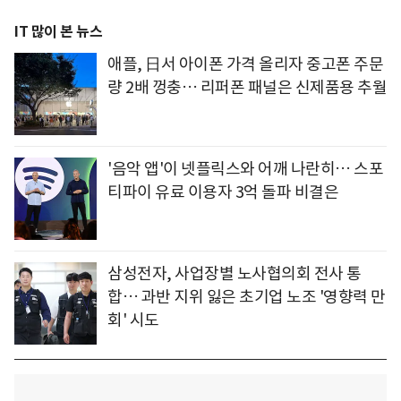
IT 많이 본 뉴스
애플, 日서 아이폰 가격 올리자 중고폰 주문
량 2배 껑충… 리퍼폰 패널은 신제품용 추월
'음악 앱'이 넷플릭스와 어깨 나란히… 스포
티파이 유료 이용자 3억 돌파 비결은
삼성전자, 사업장별 노사협의회 전사 통
합… 과반 지위 잃은 초기업 노조 '영향력 만
회' 시도