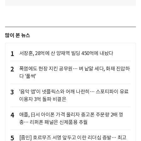
많이 본 뉴스
1
서장훈, 28억에 산 양재역 빌딩 450억에 내놨다
2
폭염에도 현장 지킨 공무원… 벼 낱알 세다, 화재 진압하
다 '풀썩'
3
'음악 앱'이 넷플릭스와 어깨 나란히… 스포티파이 유료
이용자 3억 돌파 비결은
4
애플, 日서 아이폰 가격 올리자 중고폰 주문량 2배 껑
충… 리퍼폰 패널은 신제품용 추월
5
[줌인] 호르무즈 서명 앞두고 이란 리더십 증발… 최고