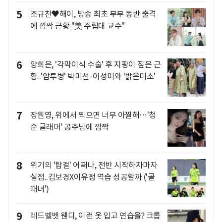
5
조규찬♥해이, 방송 최초 부부 동반 출격
에 깜짝 근황 "美 주립대 교수"
6
양희은, '각막이식 수술' 후 지팡이 짚은 근
황..'암투병' 박미선·이성미와 '밝은미소'
7
장원영, 위에서 찍으면 너무 아찔해…'청
순 글래머' 공주님에 깜짝
8
위기의 '탑걸' 어쩌나, 전반 시작하자마자
실점..김보경X이유정 역습 성공할까 ('골
때녀')
9
레드벨벳 웬디, 이런 옷 입고 연습을? 크롭