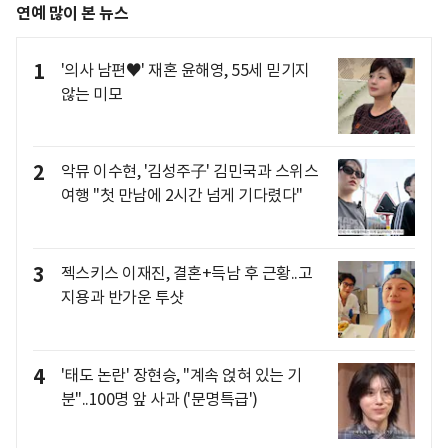
연예 많이 본 뉴스
1
'의사 남편♥' 재혼 윤해영, 55세 믿기지
않는 미모
2
악뮤 이수현, '김성주子' 김민국과 스위스
여행 "첫 만남에 2시간 넘게 기다렸다"
3
젝스키스 이재진, 결혼+득남 후 근황..고
지용과 반가운 투샷
4
'태도 논란' 장현승, "계속 얹혀 있는 기
분"..100명 앞 사과 ('문명특급')