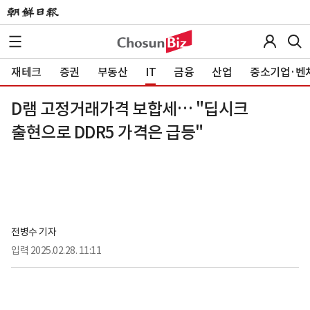
재테크
증권
부동산
IT
금융
산업
중소기업·벤
D램 고정거래가격 보합세… "딥시크
출현으로 DDR5 가격은 급등"
전병수 기자
입력
2025.02.28. 11:11