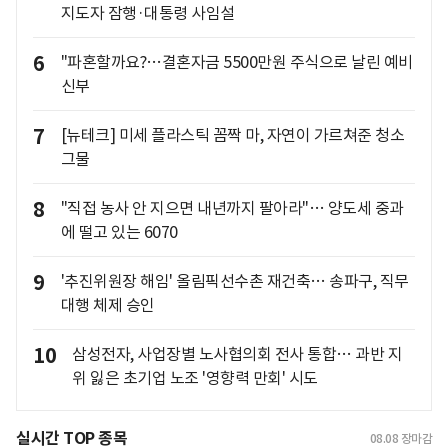
지도자 잠행·대통령 사임설
6
"파혼할까요?…결혼자금 5500만원 주식으로 날린 예비
신부
7
[뉴테크] 미세 플라스틱 꼼짝 마, 자연이 가르쳐준 청소
그물
8
"직접 농사 안 지으면 내년까지 팔아라"… 양도세 중과
에 떨고 있는 6070
9
'추진위원장 해임' 올림픽선수촌 재건축… 송파구, 직무
대행 체제 승인
10
삼성전자, 사업장별 노사협의회 전사 통합… 과반 지
위 잃은 초기업 노조 '영향력 만회' 시도
실시간 TOP 종목
08.08
장마감