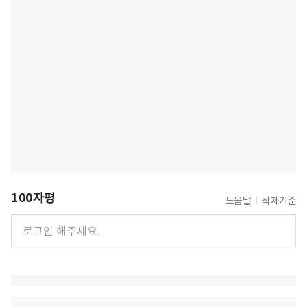
100자평
도움말
삭제기준