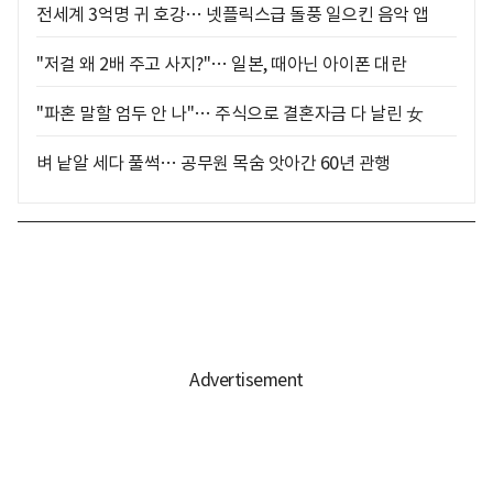
전세계 3억명 귀 호강… 넷플릭스급 돌풍 일으킨 음악 앱
"저걸 왜 2배 주고 사지?"… 일본, 때아닌 아이폰 대란
"파혼 말할 엄두 안 나"… 주식으로 결혼자금 다 날린 女
벼 낱알 세다 풀썩… 공무원 목숨 앗아간 60년 관행