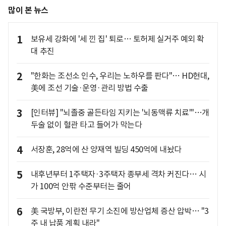
많이 본 뉴스
1
보유세 강화에 '세 낀 집' 퇴로… 토허제 실거주 예외 확
대 추진
2
"한화는 조선소 인수, 우리는 노하우를 판다"… HD현대,
美에 조선 기술·운영·관리 방법 수출
3
[인터뷰] "뇌졸중 골든타임 지키는 '뇌동맥류 치료'"…개
두술 없이 혈관 타고 들어가 막는다
4
서장훈, 28억에 산 양재역 빌딩 450억에 내놨다
5
내후년부터 1주택자·3주택자 종부세 격차 커진다… 시
가 100억 안팎 수준부터는 줄어
6
美 국방부, 이란전 무기 소진에 방산업체 증산 압박… "3
주 내 납품 계획 내라"