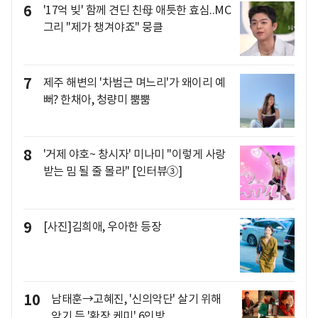
6
'17억 빚' 함께 견딘 친母 애틋한 효심..MC
그리 "제가 챙겨야죠" 뭉클
7
제주 해변의 '차범근 며느리'가 왜이리 예
뻐? 한채아, 청량미 뿜뿜
8
'거제 야호~ 창시자' 미나미 "이렇게 사랑
받는 밈 될 줄 몰라" [인터뷰③]
9
[사진]김희애, 우아한 등장
10
남태훈→고혜진, '신의악단' 살기 위해
악기 든 '환장 케미' 6인방