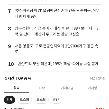
7
'추진위원장 해임' 올림픽선수촌 재건축… 송파구, 직무
대행 체제 승인
8
압구정현대, 직접 증여가 매각 후 현금 증여보다 세금 7
억 덜 낸다…계산기 두드리는 강남 고령층
9
서울 영등포·구로 준공업지역에 2만7000가구 공급 속
도
10
반얀트리 부산 해운대, 195개 객실·다이닝 시설 공개
실시간 TOP 종목
08.09
장마감
상승
하락
거래대금
거래량
전체
코스피
코스닥
ETF