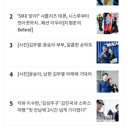
2
'50대 맞아?' 샤를리즈 테론, 시스루부터
컷아웃까지...패션 아우라[지형준의
Behind]
3
[사진]김무열-윤승아 부부, 달콤한 손하트
4
[사진]윤승아, 남편 김무열 어깨에 기대어
5
악뮤 이수현, '김성주子' 김민국과 스위스
여행 "첫 만남에 2시간 넘게 기다렸다"