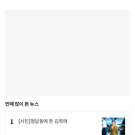
연예 많이 본 뉴스
1
[사진]청담동에 뜬 김희애