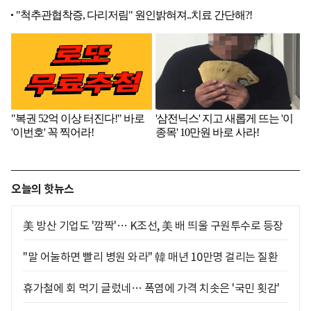
오늘의 핫뉴스
美 방산 기업도 '깜짝'… K조선, 美 배 띄울 구원투수로 등장
"말 어눌하면 빨리 병원 와라" 韓 매년 10만명 걸리는 질환
휴가철에 회 먹기 글렀네… 폭염에 가격 치솟은 '국민 횟감'