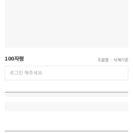
100자평
도움말
삭제기준