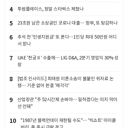
4
투썸플레이스, 정말 스타벅스 제쳤나
5
23조원 남은 소상공인 코로나 대출… 정부, 또 탕감하나
6
추석 전 '민생지원금' 또 푼다…1인당 최대 50만원 어디
서 받나
7
UAE '천궁Ⅱ' 수출에… LIG D&A, 2분기 영업익 30% 성
장
8
[법조 인사이드] 최태원 이혼소송이 불붙인 위자료 논
쟁… 기준 없어 판결 '제각각'
9
산업장관 "주 52시간제 손봐야… 일하겠다는 의지 막아
선 안돼"
10
"1987년 블랙먼데이 재현될 수도"… '빅쇼트' 마이클
버리, 美 증시 급락 경고