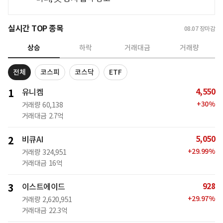
실시간 TOP 종목
08.07
장마감
상승
하락
거래대금
거래량
전체
코스피
코스닥
ETF
4,550
1
유니켐
+
30
%
거래량
60,138
거래대금
2.7억
5,050
2
비큐AI
+
29.99
%
거래량
324,951
거래대금
16억
928
3
이스트에이드
+
29.97
%
거래량
2,620,951
거래대금
22.3억