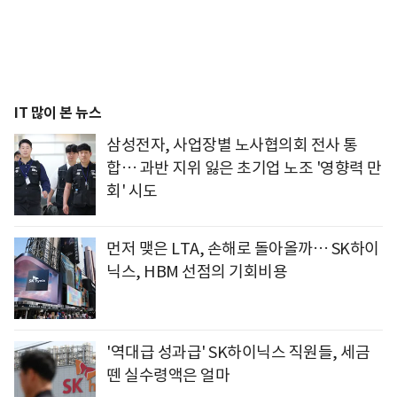
IT 많이 본 뉴스
삼성전자, 사업장별 노사협의회 전사 통
합… 과반 지위 잃은 초기업 노조 '영향력 만
회' 시도
먼저 맺은 LTA, 손해로 돌아올까… SK하이
닉스, HBM 선점의 기회비용
'역대급 성과급' SK하이닉스 직원들, 세금
뗀 실수령액은 얼마