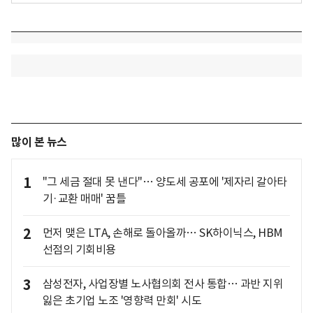
많이 본 뉴스
1
"그 세금 절대 못 낸다"… 양도세 공포에 '제자리 갈아타
기·교환 매매' 꿈틀
2
먼저 맺은 LTA, 손해로 돌아올까… SK하이닉스, HBM
선점의 기회비용
3
삼성전자, 사업장별 노사협의회 전사 통합… 과반 지위
잃은 초기업 노조 '영향력 만회' 시도