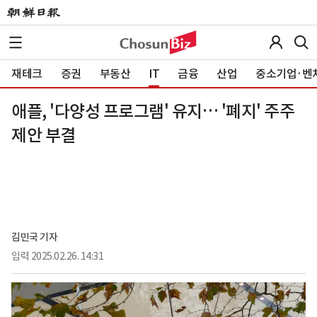
재테크
증권
부동산
IT
금융
산업
중소기업·벤
애플, '다양성 프로그램' 유지… '폐지' 주주
제안 부결
김민국 기자
입력
2025.02.26. 14:31