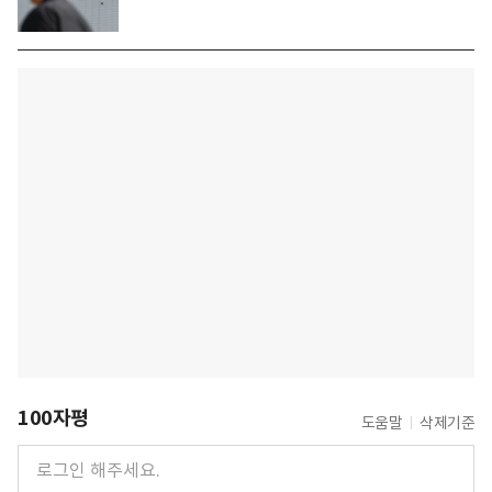
100자평
도움말
삭제기준