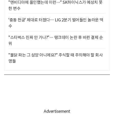
"엔비디아에 올인했는데 이런…" SK하이닉스가 예상치 못
한 변수
'중동 천궁' 제대로 터졌다… LIG 2분기 벌어들인 놀라운 액
수
"스타벅스 진짜 안 가나?"… 탱크데이 논란 후 바뀐 결제 순
위
"불닭 파는 그 삼양 아니에요?" 주식할 때 주의해야 할 회사
명들