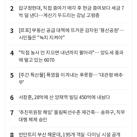
2
압구정현대, 직접 증여가 매각 후 현금 증여보다 세금 7
억 덜 낸다…계산기 두드리는 강남 고령층
3
[르포] 부동산 공급 대책에 뜨거운 감자된 '용산공원'…
시민들은 "녹지 지켜야"
4
"직접 농사 안 지으면 내년까지 팔아라"… 양도세 중과
에 떨고 있는 6070
5
[주간 특산물] 폭염을 이겨내는 푸릇함… '대관령 배추·
무'
6
서장훈, 28억에 산 양재역 빌딩 450억에 내놨다
7
'추진위원장 해임' 올림픽선수촌 재건축… 송파구, 직무
대행 체제 승인
8
반얀트리 부산 해운대, 195개 객실·다이닝 시설 공개