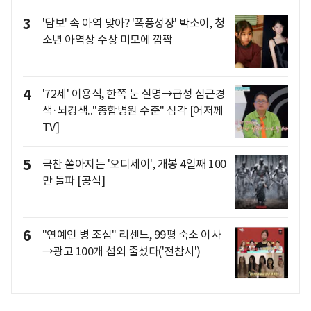
3
'담보' 속 아역 맞아? '폭풍성장' 박소이, 청
소년 아역상 수상 미모에 깜짝
4
'72세' 이용식, 한쪽 눈 실명→급성 심근경
색·뇌경색.."종합병원 수준" 심각 [어저께
TV]
5
극찬 쏟아지는 '오디세이', 개봉 4일째 100
만 돌파 [공식]
6
"연예인 병 조심" 리센느, 99평 숙소 이사
→광고 100개 섭외 줄섰다('전참시')