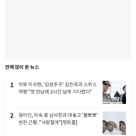
연예 많이 본 뉴스
1
악뮤 이수현, '김성주子' 김민국과 스위스
여행 "첫 만남에 2시간 넘게 기다렸다"
2
유아인, 자숙 중 남사친과 대놓고 '볼뽀뽀'
반전 근황.."사랑할게"[핫피플]