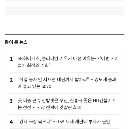
많이 본 뉴스
1
SK하이닉스, 솔리다임 키우기 나선 이유는…"이번 사이
클이 최적의 기회"
2
"직접 농사 안 지으면 내년까지 팔아라"… 양도세 중과
에 떨고 있는 6070
3
美 비중 큰 두산밥캣은 부진, 신흥국 뚫은 HD건설기계
는 선전… 시장 전략에 엇갈린 희비
4
"강제 국장 복귀냐"… ISA 세제 개편에 투자자 불만