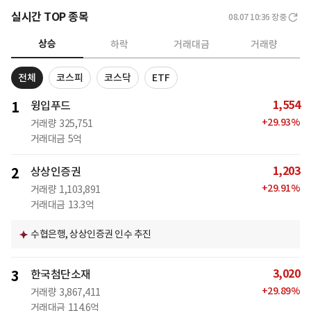
실시간 TOP 종목
08.07 10:36
장중
상승
하락
거래대금
거래량
전체
코스피
코스닥
ETF
1,554
1
윙입푸드
+
29.93
%
거래량
325,751
거래대금
5억
1,203
2
상상인증권
+
29.91
%
거래량
1,103,891
거래대금
13.3억
수협은행, 상상인증권 인수 추진
3,020
3
한국첨단소재
+
29.89
%
거래량
3,867,411
거래대금
114.6억