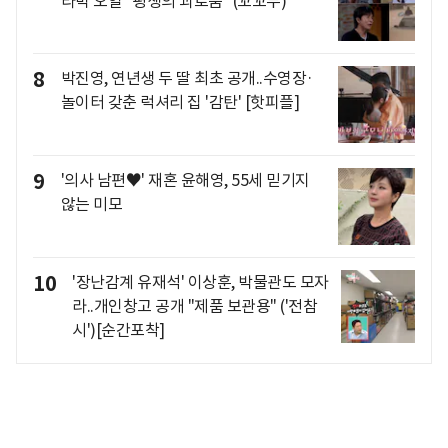
라박 오열 "평생의 괴로움" (꼬꼬무)
8
박진영, 연년생 두 딸 최초 공개..수영장·
놀이터 갖춘 럭셔리 집 '감탄' [핫피플]
9
'의사 남편♥' 재혼 윤해영, 55세 믿기지
않는 미모
10
'장난감계 유재석' 이상훈, 박물관도 모자
라..개인창고 공개 "제품 보관용" ('전참
시')[순간포착]