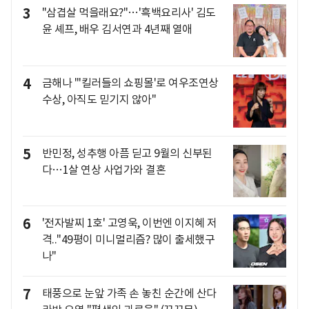
3
"삼겹살 먹을래요?"…'흑백요리사' 김도
윤 셰프, 배우 김서연과 4년째 열애
4
금해나 "'킬러들의 쇼핑몰'로 여우조연상
수상, 아직도 믿기지 않아"
5
반민정, 성추행 아픔 딛고 9월의 신부된
다…1살 연상 사업가와 결혼
6
'전자발찌 1호' 고영욱, 이번엔 이지혜 저
격.."49평이 미니멀리즘? 많이 출세했구
나"
7
태풍으로 눈앞 가족 손 놓친 순간에 산다