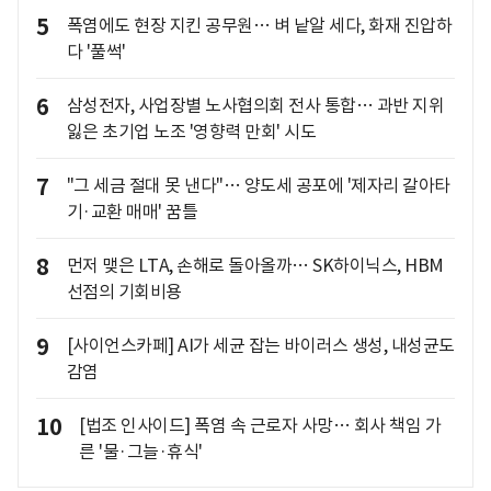
5
폭염에도 현장 지킨 공무원… 벼 낱알 세다, 화재 진압하
다 '풀썩'
6
삼성전자, 사업장별 노사협의회 전사 통합… 과반 지위
잃은 초기업 노조 '영향력 만회' 시도
7
"그 세금 절대 못 낸다"… 양도세 공포에 '제자리 갈아타
기·교환 매매' 꿈틀
8
먼저 맺은 LTA, 손해로 돌아올까… SK하이닉스, HBM
선점의 기회비용
9
[사이언스카페] AI가 세균 잡는 바이러스 생성, 내성균도
감염
10
[법조 인사이드] 폭염 속 근로자 사망… 회사 책임 가
른 '물·그늘·휴식'