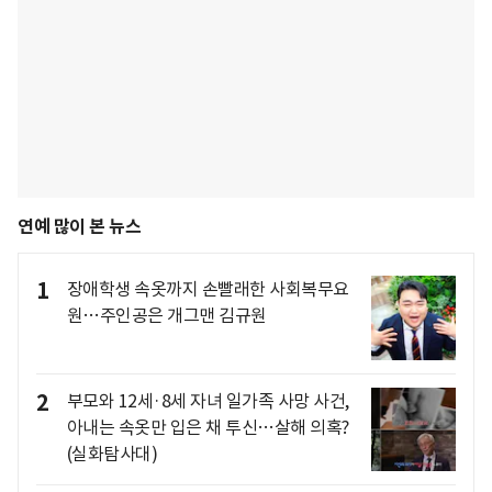
연예 많이 본 뉴스
1
장애학생 속옷까지 손빨래한 사회복무요
원…주인공은 개그맨 김규원
2
부모와 12세·8세 자녀 일가족 사망 사건,
아내는 속옷만 입은 채 투신…살해 의혹?
(실화탐사대)