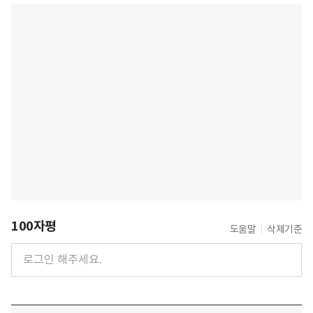
100자평
도움말
삭제기준