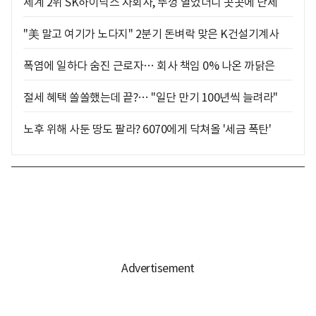
세계 2위 SK하이닉스 자회사, 뚜껑 열었더니 곳곳에 난제
"美 말고 여기가 노다지" 2분기 돈벼락 맞은 K건설기계사
폭염에 일하다 숨진 근로자… 회사 책임 0% 나온 까닭은
절세 혜택 쏠쏠했는데 끝?… "일단 만기 100년씩 늘려라"
노후 위해 사둔 땅도 팔라? 6070에게 닥쳐올 '세금 폭탄'