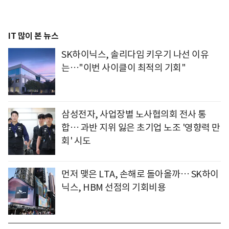
IT 많이 본 뉴스
SK하이닉스, 솔리다임 키우기 나선 이유
는…"이번 사이클이 최적의 기회"
삼성전자, 사업장별 노사협의회 전사 통
합… 과반 지위 잃은 초기업 노조 '영향력 만
회' 시도
먼저 맺은 LTA, 손해로 돌아올까… SK하이
닉스, HBM 선점의 기회비용