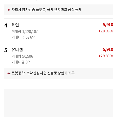
자회사 양자검증 플랫폼, 국제 벤치마크 공식 등재
5,910
4
혜인
+
29.89
%
거래량
1,128,107
거래대금
62.6억
5,910
5
유니켐
+
29.89
%
거래량
50,506
거래대금
3억
로봇공학·촉각센싱 사업 진출로 상한가 기록