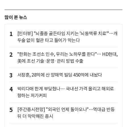
많이 본 뉴스
1
[인터뷰] "뇌졸중 골든타임 지키는 '뇌동맥류 치료'"…개
두술 없이 혈관 타고 들어가 막는다
2
"한화는 조선소 인수, 우리는 노하우를 판다"… HD현대,
美에 조선 기술·운영·관리 방법 수출
3
서장훈, 28억에 산 양재역 빌딩 450억에 내놨다
4
박리다매 한계 부딪혔나… 국내선 가격 올리고 해외로
향하는 저가커피
5
[주간증시전망] "외국인 언제 돌아오나"…역대급 반등
뒤 더 막막해진 증시