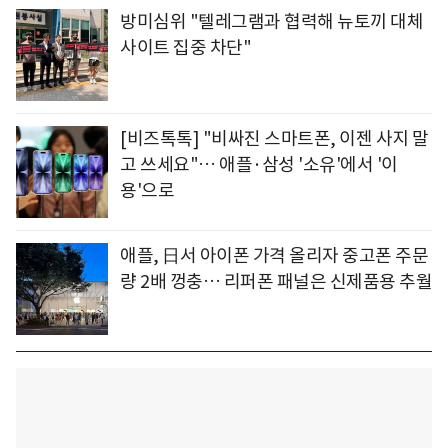
방미심위 "텔레그램과 협력해 뉴토끼 대체
사이트 집중 차단"
[비즈톡톡] "비싸진 스마트폰, 이젠 사지 말
고 쓰세요"… 애플·삼성 '소유'에서 '이
용'으로
애플, 日서 아이폰 가격 올리자 중고폰 주문
량 2배 껑충… 리퍼폰 패널은 신제품용 추월