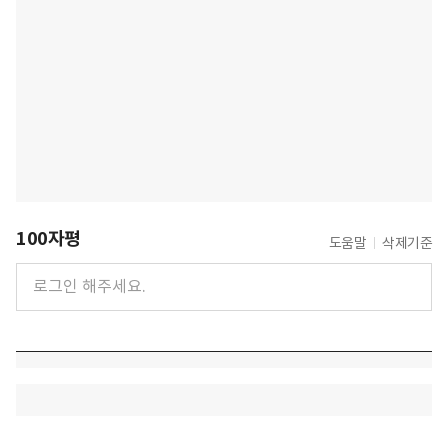
100자평
도움말
삭제기준