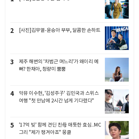
2
[사진]김무열-윤승아 부부, 달콤한 손하트
3
제주 해변의 '차범근 며느리'가 왜이리 예
뻐? 한채아, 청량미 뿜뿜
4
악뮤 이수현, '김성주子' 김민국과 스위스
여행 "첫 만남에 2시간 넘게 기다렸다"
5
'17억 빚' 함께 견딘 친母 애틋한 효심..MC
그리 "제가 챙겨야죠" 뭉클