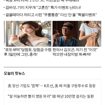
오늘의 핫뉴스
美 방산 기업도 '깜짝'… K조선, 美 배 띄울 구원투수로 등장
"말 어눌하면 빨리 병원 와라" 韓 매년 10만명 걸리는 질환