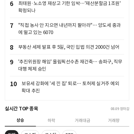
6
최태원·노소영 재상고 기한 임박…'재산분할금 1조원'
확정되나
7
"직접 농사 안 지으면 내년까지 팔아라"… 양도세 중과
에 떨고 있는 6070
8
부동산 세제 발표 후 5일, 국민 입법 의견 2000건 넘어
9
'추진위원장 해임' 올림픽선수촌 재건축… 송파구, 직무
대행 체제 승인
10
보유세 강화에 '세 낀 집' 퇴로… 토허제 실거주 예외
확대 추진
실시간 TOP 종목
08.09
장마감
상승
하락
거래대금
거래량