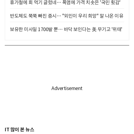
휴가철에 회 먹기 글렀네… 폭염에 가격 치솟은 '국민 횟감'
반도체도 쭉쭉 빠진 증시… "외인이 우리 희망" 말 나온 이유
보유한 미사일 1700발 뿐… 바닥 보인다는 美 무기고 '위태'
IT 많이 본 뉴스