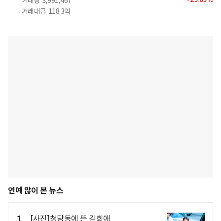
거래량
3,991,467
거래대금
118.3억
연예 많이 본 뉴스
1
[사진]청담동에 뜬 김희애