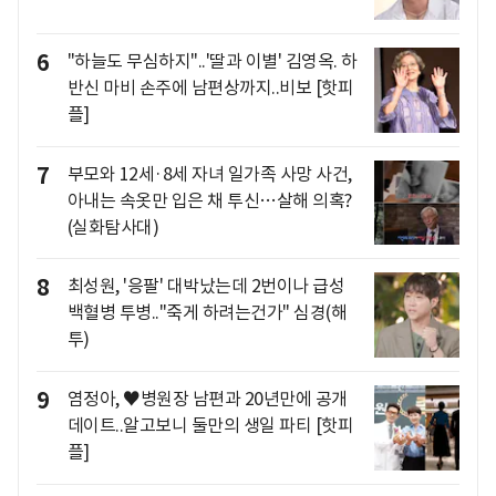
6
"하늘도 무심하지"..'딸과 이별' 김영옥. 하
반신 마비 손주에 남편상까지..비보 [핫피
플]
7
부모와 12세·8세 자녀 일가족 사망 사건,
아내는 속옷만 입은 채 투신…살해 의혹?
(실화탐사대)
8
최성원, '응팔' 대박났는데 2번이나 급성
백혈병 투병.."죽게 하려는건가" 심경(해
투)
9
염정아, ♥병원장 남편과 20년만에 공개
데이트..알고보니 둘만의 생일 파티 [핫피
플]