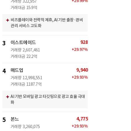
+
29.99
%
거래량
322,957
거래대금
15.9억
비즈플레이와 전략적 제휴, AI 기반 출장·경비
관리 서비스 고도화
928
3
이스트에이드
+
29.97
%
거래량
2,607,461
거래대금
22.2억
9,940
4
매드업
+
29.93
%
거래량
12,998,551
거래대금
1187.7억
AI 기반 모바일 광고 타깃팅으로 광고 효율 극대
화
4,775
5
본느
+
29.93
%
거래량
3,260,075