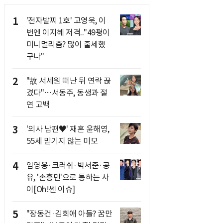
1
'전자발찌 1호' 고영욱, 이
번엔 이지혜 저격.."49평이
미니멀리즘? 많이 출세했
구나"
2
"故 서세원 떠난 뒤 연락 끊
겼다"…서동주, 동생과 절
연 고백
3
'의사 남편♥' 재혼 윤해영,
55세 믿기지 않는 미모
4
임영웅·크러쉬·박서준·공
유, '손흥민'으로 통하는 사
이[Oh!쎈 이슈]
5
"장동건·김희애 아들? 꿈만