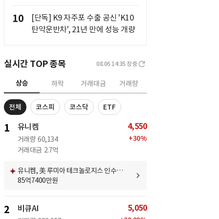
10
[단독] K9 자주포 수출 공신 'K10
탄약운반차', 21년 만에 성능 개량
실시간 TOP 종목
08.06 14:35
장중
상승
하락
거래대금
거래량
전체
코스피
코스닥
ETF
4,550
1
유니켐
+
30
%
거래량
60,134
거래대금
2.7억
유니켐, 美 루미아 테크놀로지스 인수…
85억7400만원
5,050
2
비큐AI