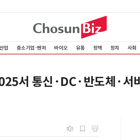
산업
중소기업·벤처
바이오
유통
정책
정치
사회
2025서 통신·DC·반도체·서비