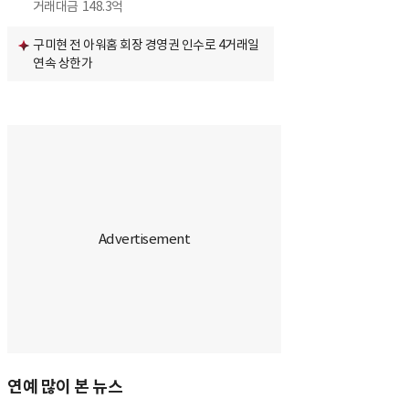
거래대금
148.3억
구미현 전 아워홈 회장 경영권 인수로 4거래일
연속 상한가
연예 많이 본 뉴스