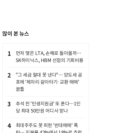
많이 본 뉴스
1
먼저 맺은 LTA, 손해로 돌아올까…
SK하이닉스, HBM 선점의 기회비용
2
"그 세금 절대 못 낸다"… 양도세 공
포에 '제자리 갈아타기·교환 매매'
꿈틀
3
추석 전 '민생지원금' 또 푼다…1인
당 최대 50만원 어디서 받나
4
최대주주도 못 피한 '반대매매' 폭
탄… 지분율 42%에서 18%로 추락