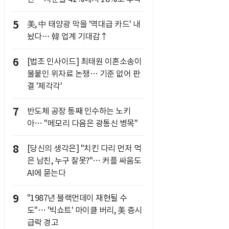
5
美, 中 태양광 막을 '역대급 카드' 내
놨다… 韓 업계 기대감↑
6
[법조 인사이드] 최태원 이혼소송이
불붙인 위자료 논쟁… 기준 없어 판
결 '제각각'
7
반도체 공장 통째 인수하는 노키
아… "메모리 다음은 광통신 병목"
8
[당신의 생각은] "치킨 다리 먼저 먹
은 남친, 누구 잘못?"… 커플 싸움도
AI에 묻는다
9
"1987년 블랙먼데이 재현될 수
도"… '빅쇼트' 마이클 버리, 美 증시
급락 경고