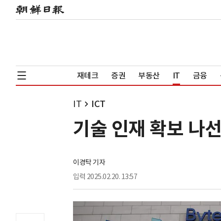
재테크
증권
부동산
IT
금융
IT
ICT
기술 인재 확보 나
이경탁 기자
입력
2025.02.20. 13:57