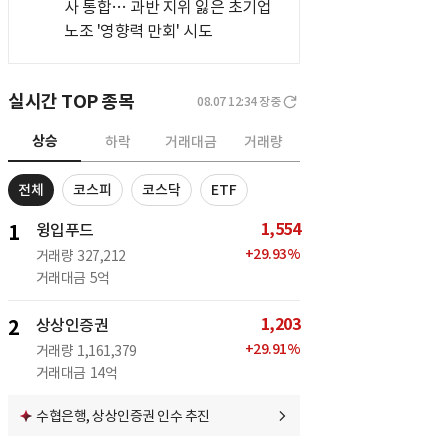
사 통합… 과반 지위 잃은 초기업
노조 '영향력 만회' 시도
실시간 TOP 종목
08.07 12:34
장중
상승
하락
거래대금
거래량
전체
코스피
코스닥
ETF
1,554
1
윙입푸드
+
29.93
%
거래량
327,212
거래대금
5억
1,203
2
상상인증권
+
29.91
%
거래량
1,161,379
거래대금
14억
수협은행, 상상인증권 인수 추진