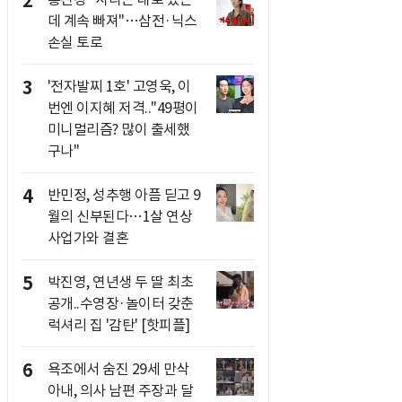
2
데 계속 빠져"…삼전·닉스
손실 토로
3
'전자발찌 1호' 고영욱, 이
번엔 이지혜 저격.."49평이
미니멀리즘? 많이 출세했
구나"
4
반민정, 성추행 아픔 딛고 9
월의 신부된다…1살 연상
사업가와 결혼
5
박진영, 연년생 두 딸 최초
공개..수영장·놀이터 갖춘
럭셔리 집 '감탄' [핫피플]
6
욕조에서 숨진 29세 만삭
아내, 의사 남편 주장과 달