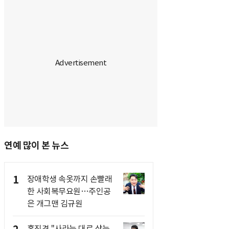
연예 많이 본 뉴스
1
장애학생 속옷까지 손빨래
한 사회복무요원…주인공
은 개그맨 김규원
홍진경 "사라는 대로 샀는