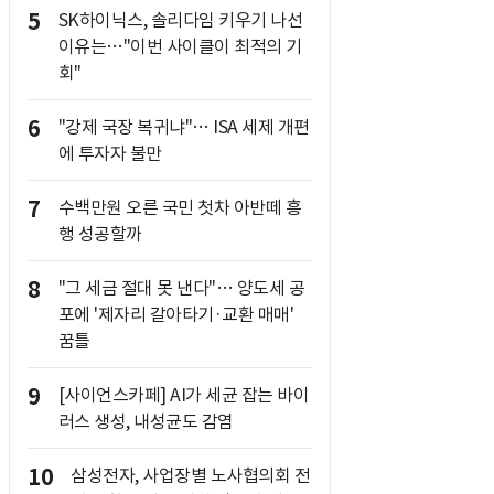
5
SK하이닉스, 솔리다임 키우기 나선
이유는…"이번 사이클이 최적의 기
회"
6
"강제 국장 복귀냐"… ISA 세제 개편
에 투자자 불만
7
수백만원 오른 국민 첫차 아반떼 흥
행 성공할까
8
"그 세금 절대 못 낸다"… 양도세 공
포에 '제자리 갈아타기·교환 매매'
꿈틀
9
[사이언스카페] AI가 세균 잡는 바이
러스 생성, 내성균도 감염
10
삼성전자, 사업장별 노사협의회 전