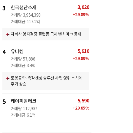
3,020
3
한국첨단소재
+
29.89
%
거래량
3,954,398
거래대금
117.2억
자회사 양자검증 플랫폼 국제 벤치마크 등재
5,910
4
유니켐
+
29.89
%
거래량
57,886
거래대금
3.4억
로봇공학·촉각센싱 솔루션 사업 영위 소식에
주가 상승
5,590
5
케이피엠테크
+
29.85
%
거래량
112,937
거래대금
6.1억