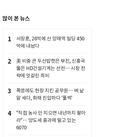
많이 본 뉴스
1
서장훈, 28억에 산 양재역 빌딩 450
억에 내놨다
2
美 비중 큰 두산밥캣은 부진, 신흥국
뚫은 HD건설기계는 선전… 시장 전
략에 엇갈린 희비
3
폭염에도 현장 지킨 공무원… 벼 낱
알 세다, 화재 진압하다 '풀썩'
4
"직접 농사 안 지으면 내년까지 팔아
라"… 양도세 중과에 떨고 있는
6070