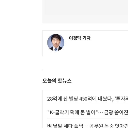
이경탁 기자
오늘의 핫뉴스
28억에 산 빌딩 450억에 내놨다, '투자
"K-굴착기 덕에 돈 벌어"… 금광 쏟아
벼 낱알 세다 풀썩… 공무원 목숨 앗아간