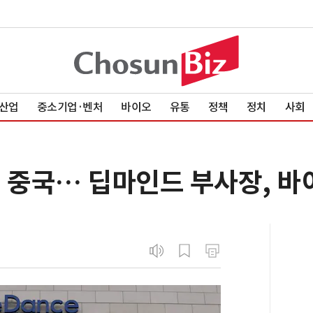
산업
중소기업·벤처
바이오
유통
정책
정치
사회
선 중국… 딥마인드 부사장, 