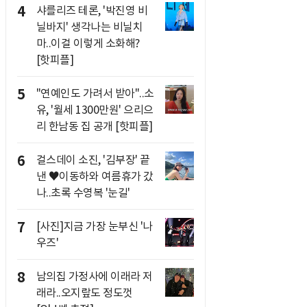
4
샤를리즈 테론, '박진영 비
닐바지' 생각나는 비닐치
마..이걸 이렇게 소화해?
[핫피플]
5
"연예인도 가려서 받아"..소
유, '월세 1300만원' 으리으
리 한남동 집 공개 [핫피플]
6
걸스데이 소진, '김부장' 끝
낸 ♥이동하와 여름휴가 갔
나..초록 수영복 '눈길'
7
[사진]지금 가장 눈부신 '나
우즈'
8
남의집 가정사에 이래라 저
래라..오지랖도 정도껏