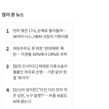
많이 본 뉴스
1
먼저 맺은 LTA, 손해로 돌아올까…
SK하이닉스, HBM 선점의 기회비용
2
최대주주도 못 피한 '반대매매' 폭
탄… 지분율 42%에서 18%로 추락
3
[법조 인사이드] 최태원 이혼소송이
불붙인 위자료 논쟁… 기준 없어 판
결 '제각각'
4
[당신의 생각은] "치킨 다리 먼저 먹
은 남친, 누구 잘못?"… 커플 싸움도
AI에 묻는다