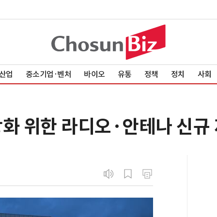
산업
중소기업·벤처
바이오
유통
정책
정치
사회
강화 위한 라디오·안테나 신규