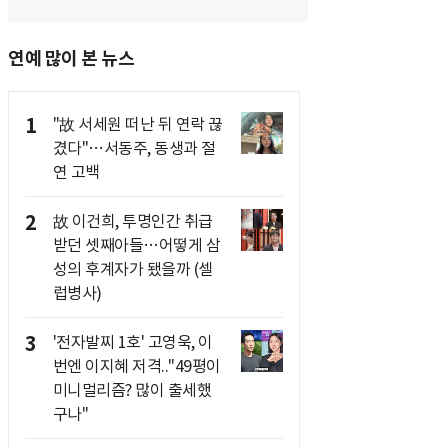
연예 많이 본 뉴스
1
"故 서세원 떠난 뒤 연락 끊
겼다"…서동주, 동생과 절
연 고백
2
故 이건희, 투명인간 취급
받던 셋째아들…어떻게 삼
성의 후계자가 됐을까 (셀
럽병사)
3
'전자발찌 1호' 고영욱, 이
번엔 이지혜 저격.."49평이
미니멀리즘? 많이 출세했
구나"