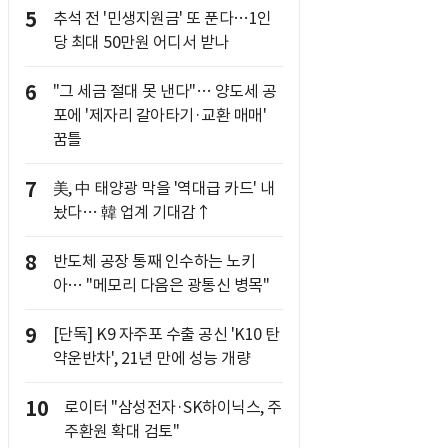
5
추석 전 '민생지원금' 또 푼다…1인
당 최대 50만원 어디서 받나
6
"그 세금 절대 못 낸다"… 양도세 공
포에 '제자리 갈아타기·교환 매매'
꿈틀
7
美, 中 태양광 막을 '역대급 카드' 내
놨다… 韓 업계 기대감↑
8
반도체 공장 통째 인수하는 노키
아… "메모리 다음은 광통신 병목"
9
[단독] K9 자주포 수출 공신 'K10 탄
약운반차', 21년 만에 성능 개량
10
로이터 "삼성전자·SK하이닉스, 주
주환원 확대 검토"