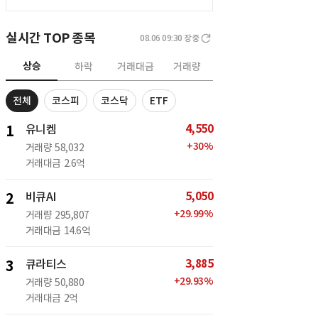
실시간 TOP 종목
08.06 09:30
장중
상승
하락
거래대금
거래량
전체
코스피
코스닥
ETF
4,550
1
유니켐
+
30
%
거래량
58,032
거래대금
2.6억
5,050
2
비큐AI
+
29.99
%
거래량
295,807
거래대금
14.6억
3,885
3
큐라티스
+
29.93
%
거래량
50,880
거래대금
2억