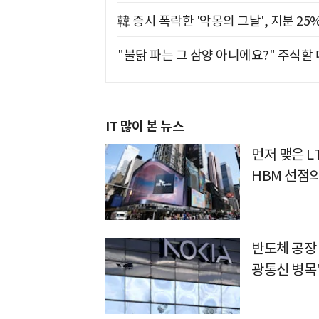
韓 증시 폭락한 '악몽의 그날', 지분 2
"불닭 파는 그 삼양 아니에요?" 주식할
IT 많이 본 뉴스
먼저 맺은 L
HBM 선점
반도체 공장
광통신 병목