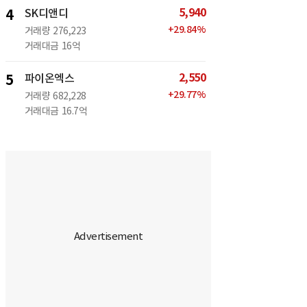
5,940
4
SK디앤디
+
29.84
%
거래량
276,223
거래대금
16억
2,550
5
파이온엑스
+
29.77
%
거래량
682,228
거래대금
16.7억