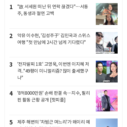
1
"故 서세원 떠난 뒤 연락 끊겼다"…서동
주, 동생과 절연 고백
2
악뮤 이수현, '김성주子' 김민국과 스위스
여행 "첫 만남에 2시간 넘게 기다렸다"
3
'전자발찌 1호' 고영욱, 이번엔 이지혜 저
격.."49평이 미니멀리즘? 많이 출세했구
나"
4
'8억8000만원' 손배 판결 속…지수, 필리
핀 활동 근황 공개 [핫피플]
5
제주 해변의 '차범근 며느리'가 왜이리 예