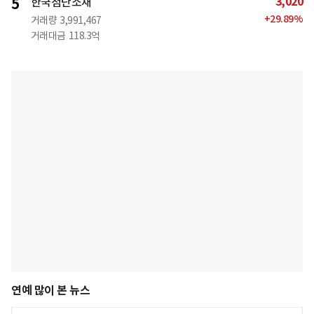
3,020
5
한국첨단소재
+
29.89
%
거래량
3,991,467
거래대금
118.3억
연예 많이 본 뉴스