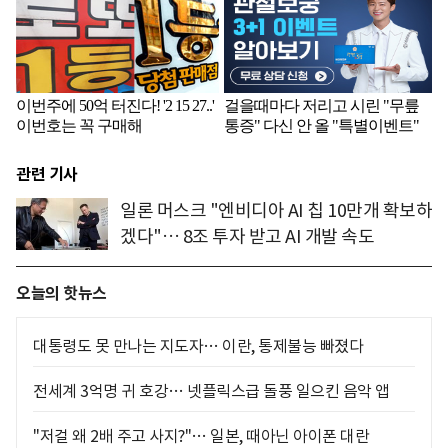
관련 기사
일론 머스크 "엔비디아 AI 칩 10만개 확보하
겠다"… 8조 투자 받고 AI 개발 속도
오늘의 핫뉴스
대통령도 못 만나는 지도자… 이란, 통제불능 빠졌다
전세계 3억명 귀 호강… 넷플릭스급 돌풍 일으킨 음악 앱
"저걸 왜 2배 주고 사지?"… 일본, 때아닌 아이폰 대란