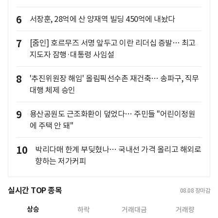
6
서장훈, 28억에 산 양재역 빌딩 450억에 내놨다
7
[줌인] 호르무즈 서명 앞두고 이란 리더십 증발… 최고
지도자 잠행·대통령 사임설
8
'추진위원장 해임' 올림픽선수촌 재건축… 송파구, 직무
대행 체제 승인
9
용산공원도 근조화환이 덮었다… 주민들 "어린이정원
에 주택 안 돼"
10
박리다매 한계 부딪혔나… 국내선 가격 올리고 해외로
향하는 저가커피
실시간 TOP 종목
08.08
장마감
상승
하락
거래대금
거래량