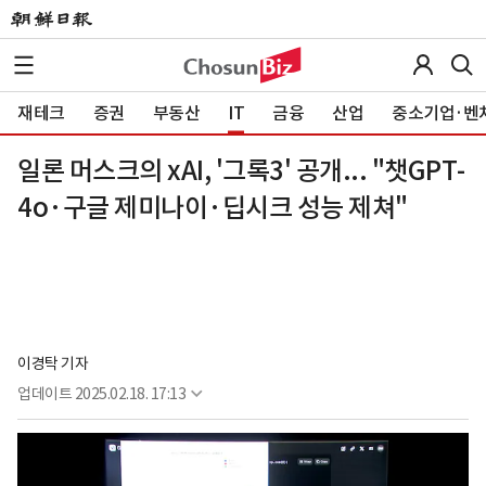
재테크
증권
부동산
IT
금융
산업
중소기업·벤
일론 머스크의 xAI, '그록3' 공개... "챗GPT-
4o·구글 제미나이·딥시크 성능 제쳐"
이경탁 기자
업데이트
2025.02.18. 17:13