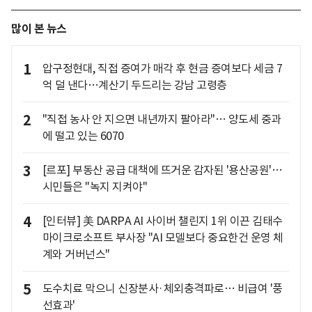
많이 본 뉴스
1
압구정현대, 직접 증여가 매각 후 현금 증여보다 세금 7
억 덜 낸다…계산기 두드리는 강남 고령층
2
"직접 농사 안 지으면 내년까지 팔아라"… 양도세 중과
에 떨고 있는 6070
3
[르포] 부동산 공급 대책에 뜨거운 감자된 '용산공원'…
시민들은 "녹지 지켜야"
4
[인터뷰] 美 DARPA AI 사이버 챌린지 1위 이끈 김태수
마이크로소프트 부사장 "AI 모델보다 중요한건 운영 체
계와 거버넌스"
5
도수치료 막으니 신장분사·체외충격파로… 비급여 '풍
선효과'