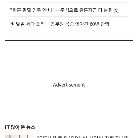
"파혼 말할 엄두 안 나"… 주식으로 결혼자금 다 날린 女
벼 낱알 세다 풀썩… 공무원 목숨 앗아간 60년 관행
IT 많이 본 뉴스