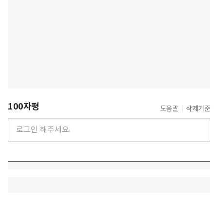
100자평
도움말
삭제기준