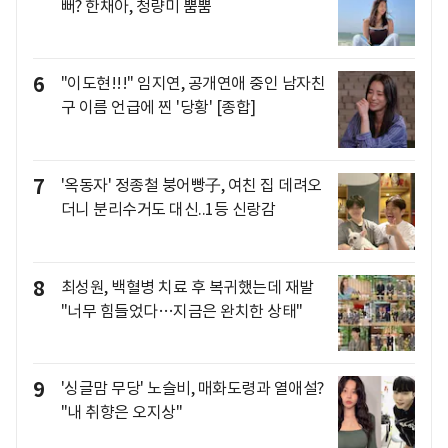
뻐? 한채아, 청량미 뿜뿜
6
"이도현!!!" 임지연, 공개연애 중인 남자친
구 이름 언급에 찐 '당황' [종합]
7
'옥동자' 정종철 붕어빵子, 여친 집 데려오
더니 분리수거도 대신..1등 신랑감
8
최성원, 백혈병 치료 후 복귀했는데 재발
"너무 힘들었다…지금은 완치한 상태"
9
'싱글맘 무당' 노슬비, 매화도령과 열애설?
"내 취향은 오지상"