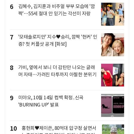
6
김혜수, 김지훈과 비주얼 부부 모습에 '깜
짝'…55세 절대 안 믿기는 각선미 자랑
7
'모태솔로지만' 지수♥승리, 깜짝 '현커' 인
증? 첫 커플샷 공개 [화보]
8
가비, 옆에서 보니 더 감탄만 나오는 글래
머 자태…가려진 타투까지 아찔한 분위기
9
미야오, 10월 14일 컴백 확정..신곡
'BURNING UP' 발표
10
홍현희♥제이쓴, 80억대 압구정 살면서