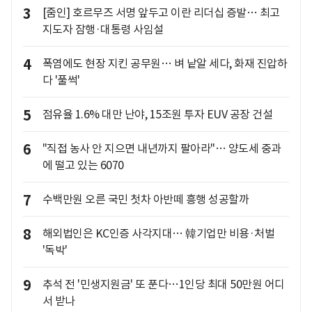
3
[줌인] 호르무즈 서명 앞두고 이란 리더십 증발… 최고
지도자 잠행·대통령 사임설
4
폭염에도 현장 지킨 공무원… 벼 낱알 세다, 화재 진압하
다 '풀썩'
5
점유율 1.6% 대만 난야, 15조원 투자 EUV 공장 건설
6
"직접 농사 안 지으면 내년까지 팔아라"… 양도세 중과
에 떨고 있는 6070
7
수백만원 오른 국민 첫차 아반떼 흥행 성공할까
8
해외법인은 KC인증 사각지대… 韓기업만 비용·처벌
'독박'
9
추석 전 '민생지원금' 또 푼다…1인당 최대 50만원 어디
서 받나