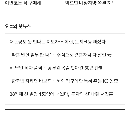
오늘의 핫뉴스
대통령도 못 만나는 지도자… 이란, 통제불능 빠졌다
"파혼 말할 엄두 안 나"… 주식으로 결혼자금 다 날린 女
벼 낱알 세다 풀썩… 공무원 목숨 앗아간 60년 관행
"한국법 지키면 바보?"… 해외 직구에만 특혜 주는 KC 인증
28억에 산 빌딩 450억에 내놨다, '투자의 신' 내린 서장훈