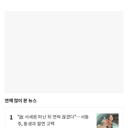
연예 많이 본 뉴스
1
"故 서세원 떠난 뒤 연락 끊겼다"…서동
주, 동생과 절연 고백