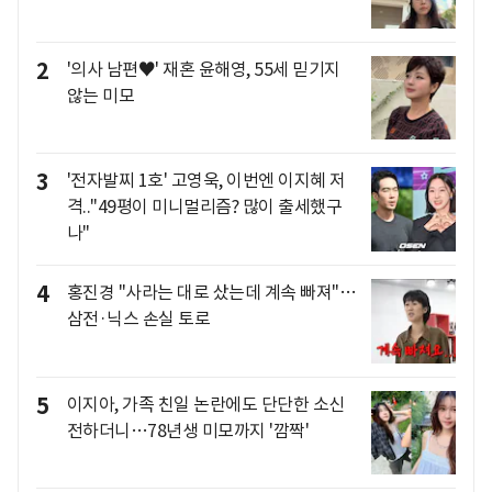
2
'의사 남편♥' 재혼 윤해영, 55세 믿기지
않는 미모
3
'전자발찌 1호' 고영욱, 이번엔 이지혜 저
격.."49평이 미니멀리즘? 많이 출세했구
나"
4
홍진경 "사라는 대로 샀는데 계속 빠져"…
삼전·닉스 손실 토로
5
이지아, 가족 친일 논란에도 단단한 소신
전하더니…78년생 미모까지 '깜짝'