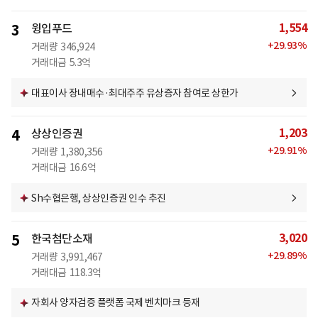
1,554
3
윙입푸드
+
29.93
%
거래량
346,924
거래대금
5.3억
대표이사 장내매수·최대주주 유상증자 참여로 상한가
1,203
4
상상인증권
+
29.91
%
거래량
1,380,356
거래대금
16.6억
Sh수협은행, 상상인증권 인수 추진
3,020
5
한국첨단소재
+
29.89
%
거래량
3,991,467
거래대금
118.3억
자회사 양자검증 플랫폼 국제 벤치마크 등재