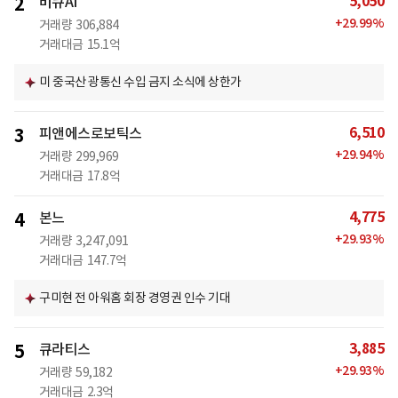
5,050
2
비큐AI
+
29.99
%
거래량
306,884
거래대금
15.1억
미 중국산 광통신 수입 금지 소식에 상한가
6,510
3
피앤에스로보틱스
+
29.94
%
거래량
299,969
거래대금
17.8억
4,775
4
본느
+
29.93
%
거래량
3,247,091
거래대금
147.7억
구미현 전 아워홈 회장 경영권 인수 기대
3,885
5
큐라티스
+
29.93
%
거래량
59,182
거래대금
2.3억