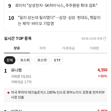
9
로이터 "삼성전자·SK하이닉스, 주주환원 확대 검토"
10
"일리 샀는데 릴리였다"…삼양·삼성·현대도, 헷갈리
는 제약·바이오 기업명
실시간 TOP 종목
08.06 10:55
장중
상승
하락
거래대금
거래량
전체
코스피
코스닥
ETF
4,550
1
유니켐
+
30
%
거래량
59,501
거래대금
2.7억
미국 루미아 테크놀로지스 100% 인수로 휴머노이드 로봇용 전자피부
시장 진출