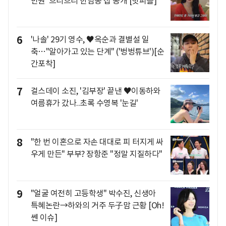
만원' 으리으리 한남동 집 공개 [핫피플]
6
'나솔' 29기 영수, ♥옥순과 결별설 일
축…"알아가고 있는 단계" ('벙벙튜브')[순
간포착]
7
걸스데이 소진, '김부장' 끝낸 ♥이동하와
여름휴가 갔나..초록 수영복 '눈길'
8
"한 번 이혼으로 자손 대대로 피 터지게 싸
우게 만든" 부부? 장항준 "정말 지질하다"
9
"얼굴 여전히 고등학생" 박수진, 신생아
특혜논란→하와의 거주 두子맘 근황 [Oh!
쎈 이슈]