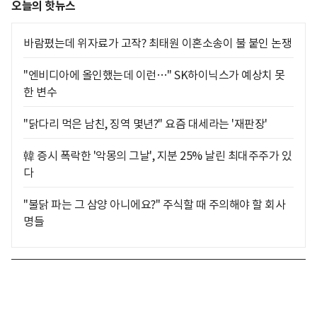
오늘의 핫뉴스
바람폈는데 위자료가 고작? 최태원 이혼소송이 불 붙인 논쟁
"엔비디아에 올인했는데 이런…" SK하이닉스가 예상치 못
한 변수
"닭다리 먹은 남친, 징역 몇년?" 요즘 대세라는 '재판장'
韓 증시 폭락한 '악몽의 그날', 지분 25% 날린 최대주주가 있
다
"불닭 파는 그 삼양 아니에요?" 주식할 때 주의해야 할 회사
명들