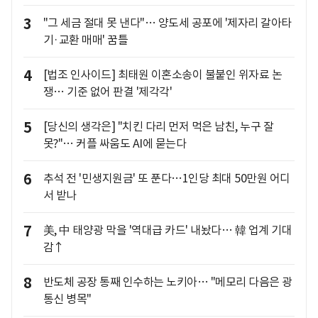
3
"그 세금 절대 못 낸다"… 양도세 공포에 '제자리 갈아타
기·교환 매매' 꿈틀
4
[법조 인사이드] 최태원 이혼소송이 불붙인 위자료 논
쟁… 기준 없어 판결 '제각각'
5
[당신의 생각은] "치킨 다리 먼저 먹은 남친, 누구 잘
못?"… 커플 싸움도 AI에 묻는다
6
추석 전 '민생지원금' 또 푼다…1인당 최대 50만원 어디
서 받나
7
美, 中 태양광 막을 '역대급 카드' 내놨다… 韓 업계 기대
감↑
8
반도체 공장 통째 인수하는 노키아… "메모리 다음은 광
통신 병목"