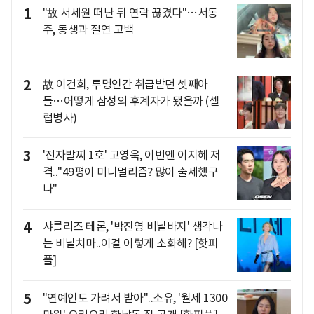
1
"故 서세원 떠난 뒤 연락 끊겼다"…서동
주, 동생과 절연 고백
2
故 이건희, 투명인간 취급받던 셋째아
들…어떻게 삼성의 후계자가 됐을까 (셀
럽병사)
3
'전자발찌 1호' 고영욱, 이번엔 이지혜 저
격.."49평이 미니멀리즘? 많이 출세했구
나"
4
샤를리즈 테론, '박진영 비닐바지' 생각나
는 비닐치마..이걸 이렇게 소화해? [핫피
플]
5
"연예인도 가려서 받아"..소유, '월세 1300