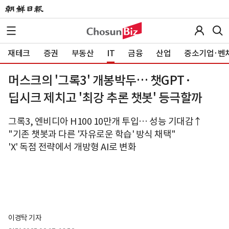
재테크
증권
부동산
IT
금융
산업
중소기업·벤
머스크의 '그록3' 개봉박두… 챗GPT·
딥시크 제치고 '최강 추론 챗봇' 등극할까
그록3, 엔비디아 H100 10만개 투입… 성능 기대감↑
"기존 챗봇과 다른 '자유로운 학습' 방식 채택"
'X' 독점 전략에서 개방형 AI로 변화
이경탁 기자