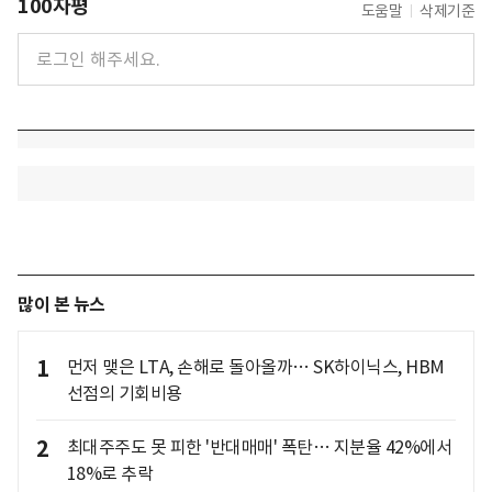
100자평
도움말
삭제기준
많이 본 뉴스
1
먼저 맺은 LTA, 손해로 돌아올까… SK하이닉스, HBM
선점의 기회비용
2
최대주주도 못 피한 '반대매매' 폭탄… 지분율 42%에서
18%로 추락