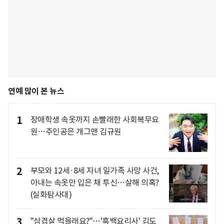
연예 많이 본 뉴스
1
장애학생 속옷까지 손빨래한 사회복무요
원…주인공은 개그맨 김규원
2
부모와 12세·8세 자녀 일가족 사망 사건,
아내는 속옷만 입은 채 투신…살해 의혹?
(실화탐사대)
3
"삼겹살 먹을래요?"…'흑백요리사' 김도