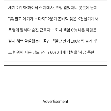
세계 2위 SK하이닉스 자회사, 뚜껑 열었더니 곳곳에 난제
"美 말고 여기가 노다지" 2분기 돈벼락 맞은 K건설기계사
폭염에 일하다 숨진 근로자… 회사 책임 0% 나온 까닭은
절세 혜택 쏠쏠했는데 끝?… "일단 만기 100년씩 늘려라"
노후 위해 사둔 땅도 팔라? 6070에게 닥쳐올 '세금 폭탄'