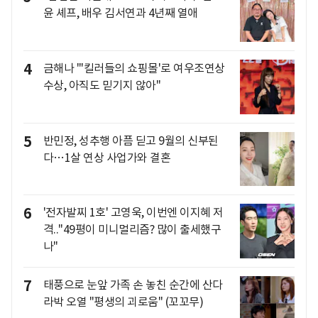
윤 셰프, 배우 김서연과 4년째 열애
4
금해나 "'킬러들의 쇼핑몰'로 여우조연상
수상, 아직도 믿기지 않아"
5
반민정, 성추행 아픔 딛고 9월의 신부된
다…1살 연상 사업가와 결혼
6
'전자발찌 1호' 고영욱, 이번엔 이지혜 저
격.."49평이 미니멀리즘? 많이 출세했구
나"
7
태풍으로 눈앞 가족 손 놓친 순간에 산다
라박 오열 "평생의 괴로움" (꼬꼬무)