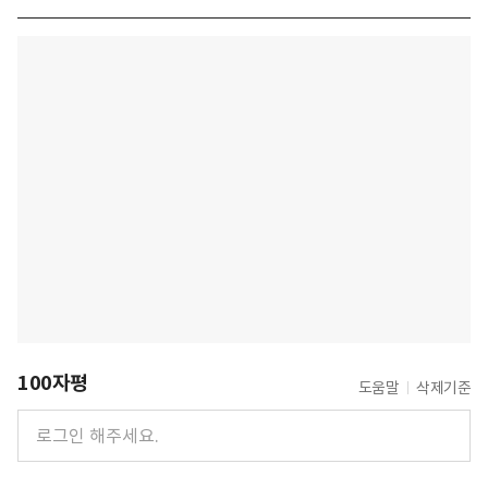
100자평
도움말
삭제기준