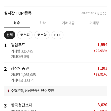
실시간 TOP 종목
08.07 10:17
장중
상승
하락
거래대금
거래량
전체
코스피
코스닥
ETF
1,554
1
윙입푸드
+
29.93
%
거래량
325,475
거래대금
5억
1,203
2
상상인증권
+
29.91
%
거래량
1,087,085
거래대금
13.1억
수협은행, 상상인증권 인수 추진
3,020
3
한국첨단소재