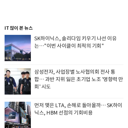
IT 많이 본 뉴스
SK하이닉스, 솔리다임 키우기 나선 이유
는…"이번 사이클이 최적의 기회"
삼성전자, 사업장별 노사협의회 전사 통
합… 과반 지위 잃은 초기업 노조 '영향력 만
회' 시도
먼저 맺은 LTA, 손해로 돌아올까… SK하이
닉스, HBM 선점의 기회비용