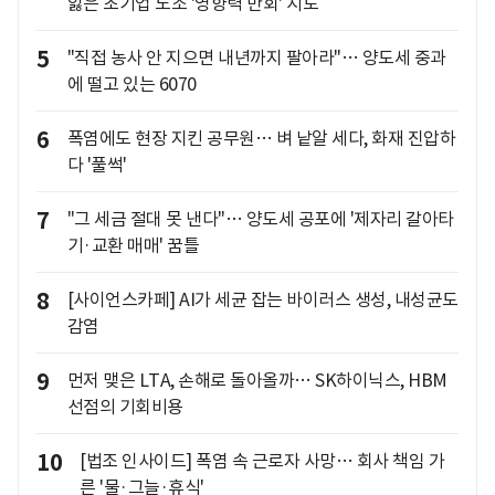
잃은 초기업 노조 '영향력 만회' 시도
5
"직접 농사 안 지으면 내년까지 팔아라"… 양도세 중과
에 떨고 있는 6070
6
폭염에도 현장 지킨 공무원… 벼 낱알 세다, 화재 진압하
다 '풀썩'
7
"그 세금 절대 못 낸다"… 양도세 공포에 '제자리 갈아타
기·교환 매매' 꿈틀
8
[사이언스카페] AI가 세균 잡는 바이러스 생성, 내성균도
감염
9
먼저 맺은 LTA, 손해로 돌아올까… SK하이닉스, HBM
선점의 기회비용
10
[법조 인사이드] 폭염 속 근로자 사망… 회사 책임 가
른 '물·그늘·휴식'