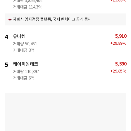
+
29.89
%
거래량
3,856,404
거래대금
114.3억
자회사 양자검증 플랫폼, 국제 벤치마크 공식 등재
5,910
4
유니켐
+
29.89
%
거래량
50,461
거래대금
3억
5,590
5
케이피엠테크
+
29.85
%
거래량
110,897
거래대금
6억