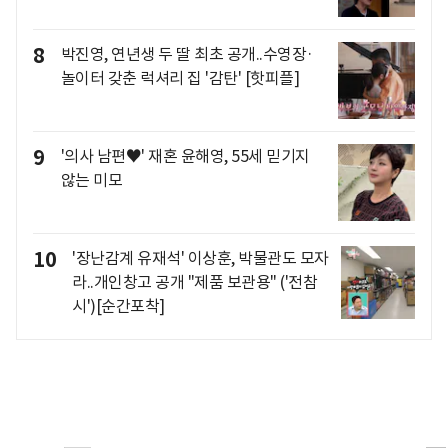
8
박진영, 연년생 두 딸 최초 공개..수영장·
놀이터 갖춘 럭셔리 집 '감탄' [핫피플]
9
'의사 남편♥' 재혼 윤해영, 55세 믿기지
않는 미모
10
'장난감계 유재석' 이상훈, 박물관도 모자
라..개인창고 공개 "제품 보관용" ('전참
시')[순간포착]