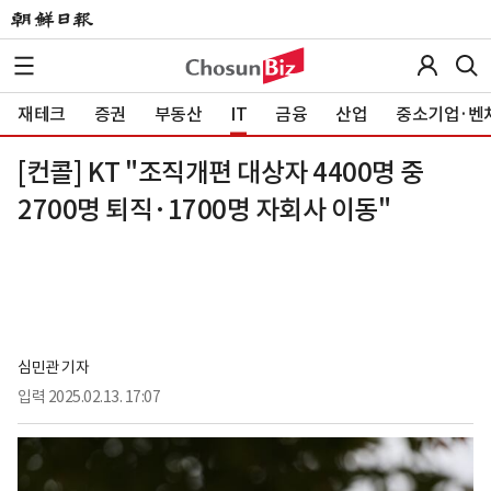
재테크
증권
부동산
IT
금융
산업
중소기업·벤
[컨콜] KT "조직개편 대상자 4400명 중
2700명 퇴직·1700명 자회사 이동"
심민관 기자
입력
2025.02.13. 17:07