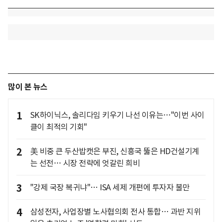
많이 본 뉴스
1
SK하이닉스, 솔리다임 키우기 나선 이유는…"이번 사이
클이 최적의 기회"
2
美 비중 큰 두산밥캣은 부진, 신흥국 뚫은 HD건설기계
는 선전… 시장 전략에 엇갈린 희비
3
"강제 국장 복귀냐"… ISA 세제 개편에 투자자 불만
4
삼성전자, 사업장별 노사협의회 전사 통합… 과반 지위