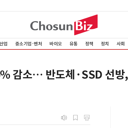
산업
중소기업·벤처
바이오
유통
정책
정치
사회
0.4% 감소… 반도체·SSD 선