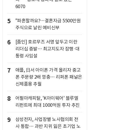
6070
5
"파혼할까요?…결혼자금 5500만원
주식으로 날린 예비신부
6
[줌인] 호르무즈 서명 앞두고 이란
리더십 증발… 최고지도자 잠행·대
통령 사임설
7
애플, 日서 아이폰 가격 올리자 중고
폰 주문량 2배 껑충… 리퍼폰 패널은
신제품용 추월
8
어펄마캐피탈, 'K아이웨어' 블루엘
리펀트에 최대 1000억원 투자 추진
9
삼성전자, 사업장별 노사협의회 전
사 통합… 과반 지위 잃은 초기업 노