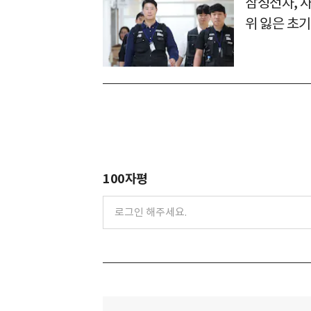
삼성전자, 
위 잃은 초기
100자평