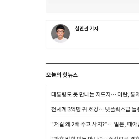
심민관 기자
오늘의 핫뉴스
대통령도 못 만나는 지도자… 이란, 통
전세계 3억명 귀 호강… 넷플릭스급 돌
"저걸 왜 2배 주고 사지?"… 일본, 때