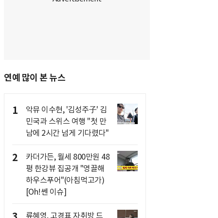
연예 많이 본 뉴스
1
악뮤 이수현, '김성주子' 김
민국과 스위스 여행 "첫 만
남에 2시간 넘게 기다렸다"
2
카더가든, 월세 800만원 48
평 한강뷰 집공개 "영끌해
하우스푸어"(아침먹고가)
[Oh!쎈 이슈]
3
류혜영, 고경표 자취방 드