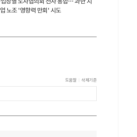
사업장별 노사협의회 전사 통합… 과반 지
업 노조 '영향력 만회' 시도
도움말
삭제기준