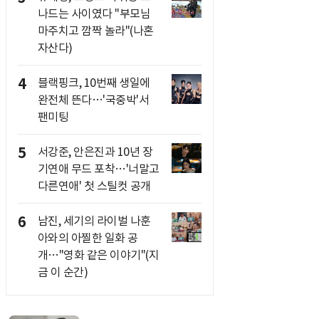
나드는 사이였다 "부모님
마주치고 깜짝 놀라"(나혼
자산다)
4
블랙핑크, 10번째 생일에
완전체 뜬다…'국중박'서
팬미팅
5
서강준, 안은진과 10년 장
기연애 무드 포착…'너말고
다른연애' 첫 스틸컷 공개
6
남진, 세기의 라이벌 나훈
아와의 아찔한 일화 공
개…"영화 같은 이야기"(지
금 이 순간)