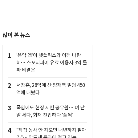
많이 본 뉴스
1
'음악 앱'이 넷플릭스와 어깨 나란
히… 스포티파이 유료 이용자 3억 돌
파 비결은
2
서장훈, 28억에 산 양재역 빌딩 450
억에 내놨다
3
폭염에도 현장 지킨 공무원… 벼 낱
알 세다, 화재 진압하다 '풀썩'
4
"직접 농사 안 지으면 내년까지 팔아
라"… 양도세 중과에 떨고 있는