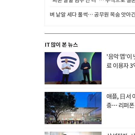
"파혼 말할 엄두 안 나"… 주식으로 결
벼 낱알 세다 풀썩… 공무원 목숨 앗아간
IT 많이 본 뉴스
'음악 앱'
료 이용자 3
애플, 日서 
충… 리퍼폰