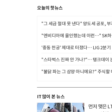
오늘의 핫뉴스
"그 세금 절대 못 낸다" 양도세 공포, 
"엔비디아에 올인했는데 이런…" SK
'중동 천궁' 제대로 터졌다… LIG 2분
"스타벅스 진짜 안 가나?"… 탱크데이 
"불닭 파는 그 삼양 아니에요?" 주식할
IT 많이 본 뉴스
먼저 맺은 L