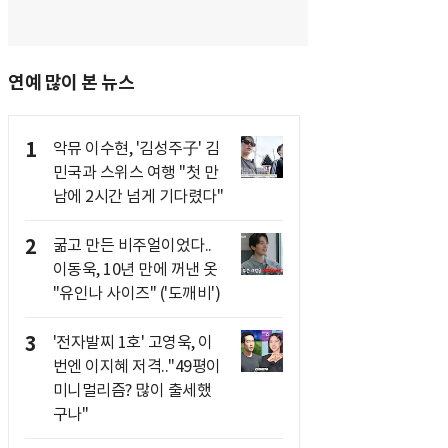
연예 많이 본 뉴스
1
악뮤 이수현, '김성주子' 김
민국과 스위스 여행 "첫 만
남에 2시간 넘게 기다렸다"
2
굶고 만든 비주얼이었다..
이동욱, 10년 만에 꺼낸 옷
"유인나 사이즈" ('도깨비')
3
'전자발찌 1호' 고영욱, 이
번엔 이지혜 저격.."49평이
미니멀리즘? 많이 출세했
구나"