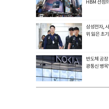
HBM 선점
삼성전자, 
위 잃은 초기
반도체 공장
광통신 병목