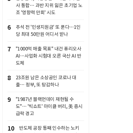
사 통합… 과반 지위 잃은 초기업 노
조 '영향력 만회' 시도
6
추석 전 '민생지원금' 또 푼다…1인
당 최대 50만원 어디서 받나
7
"1000억 매출 목표" 내건 퓨리오사
AI…사업화 시험대 오른 국산 AI 반
도체
8
23조원 남은 소상공인 코로나 대
출… 정부, 또 탕감하나
9
"1987년 블랙먼데이 재현될 수
도"… '빅쇼트' 마이클 버리, 美 증시
급락 경고
10
반도체 공장 통째 인수하는 노키