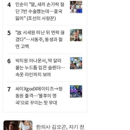
4
인순이 "딸, 새끼 손가락 절
단 7번 수술했는데…결국
잃어" (조선의 사랑꾼)
5
"故 서세원 떠난 뒤 연락 끊
겼다"…서동주, 동생과 절
연 고백
6
박지원 아나운서, 딱 달라
붙는 누드톱 입은 슬렌더…
속옷 라인까지 보여
7
싸이XgodX에이티즈→정
동원 출격…'불후의 명
곡'으로 꾸미는 핫 무대