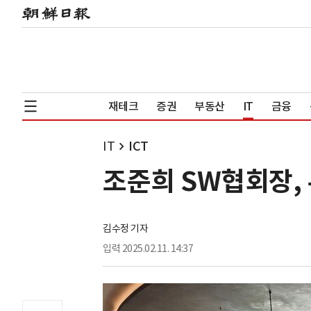
재테크
증권
부동산
IT
금융
IT
ICT
조준희 SW협회장,
김수정 기자
입력
2025.02.11. 14:37