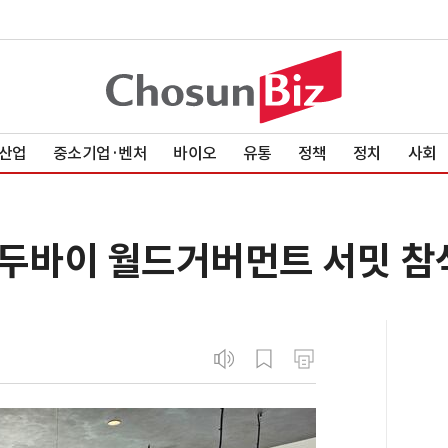
산업
중소기업·벤처
바이오
유통
정책
정치
사회
 두바이 월드거버먼트 서밋 참