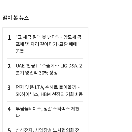
많이 본 뉴스
1
"그 세금 절대 못 낸다"… 양도세 공
포에 '제자리 갈아타기·교환 매매'
꿈틀
2
UAE '천궁Ⅱ' 수출에… LIG D&A, 2
분기 영업익 30% 성장
3
먼저 맺은 LTA, 손해로 돌아올까…
SK하이닉스, HBM 선점의 기회비용
4
투썸플레이스, 정말 스타벅스 제쳤
나
5
삼성전자, 사업장별 노사협의회 전