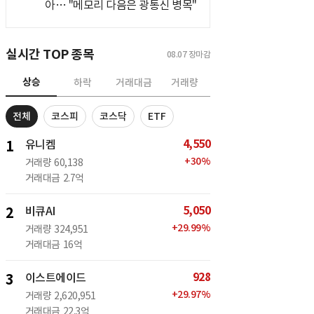
아… "메모리 다음은 광통신 병목"
실시간 TOP 종목
08.07
장마감
상승
하락
거래대금
거래량
전체
코스피
코스닥
ETF
4,550
1
유니켐
+
30
%
거래량
60,138
거래대금
2.7억
5,050
2
비큐AI
+
29.99
%
거래량
324,951
거래대금
16억
928
3
이스트에이드
+
29.97
%
거래량
2,620,951
거래대금
22.3억