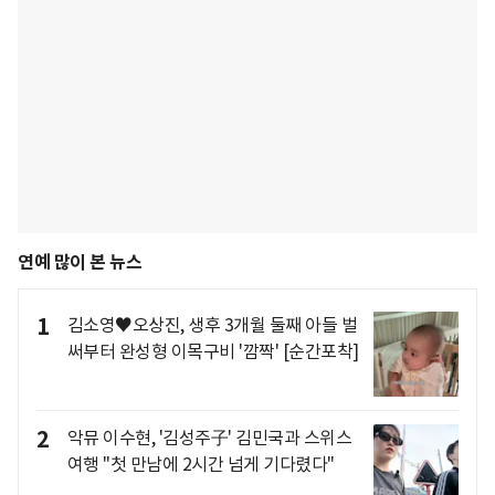
연예 많이 본 뉴스
1
김소영♥오상진, 생후 3개월 둘째 아들 벌
써부터 완성형 이목구비 '깜짝' [순간포착]
2
악뮤 이수현, '김성주子' 김민국과 스위스
여행 "첫 만남에 2시간 넘게 기다렸다"