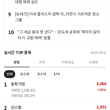
대행 체제 승인
9
[뉴테크] 미세 플라스틱 꼼짝 마, 자연이 가르쳐준 청소
그물
10
"그 세금 절대 못 낸다"… 양도세 공포에 '제자리 갈아
타기·교환 매매' 꿈틀
실시간 TOP 종목
08.08
장마감
상승
하락
거래대금
거래량
전체
코스피
코스닥
ETF
8,060
1
동화기업
+
30
%
거래량
1,338,415
거래대금
105.2억
1,852
2
신스틸