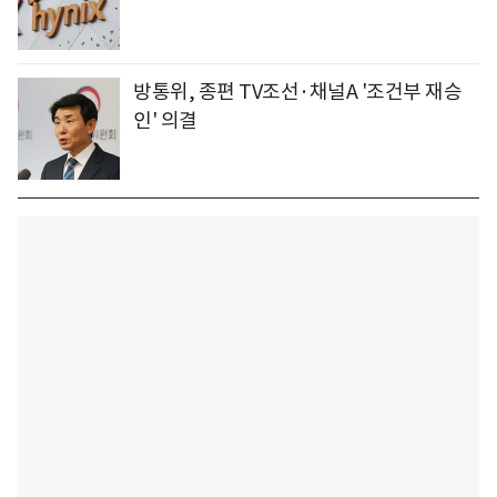
방통위, 종편 TV조선·채널A '조건부 재승
인' 의결