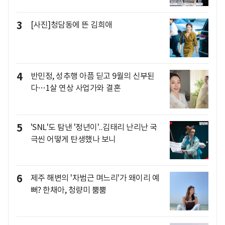
3
[사진]청담동에 뜬 김희애
4
반민정, 성추행 아픔 딛고 9월의 신부된
다…1살 연상 사업가와 결혼
5
'SNL'도 탐낸 '정년이'..김태리 난리난 국
극씬 어떻게 탄생했나 보니
6
제주 해변의 '차범근 며느리'가 왜이리 예
뻐? 한채아, 청량미 뿜뿜