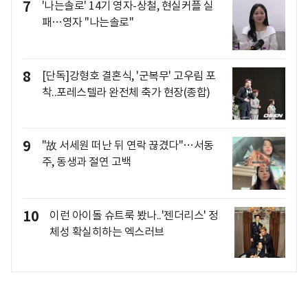
7
'나는솔로' 14기 영자-상철, 현실커플 실
패…영자 "나는솔로"
8
[단독]강형호 결혼식, '군복무' 고우림 포
착..포레스텔라 완전체 축가 현장(종합)
9
"故 서세원 떠난 뒤 연락 끊겼다"…서동
주, 동생과 절연 고백
10
이런 아이돌 슈트룩 봤나..'젠더리스' 정
체성 확실히하는 엑스러브