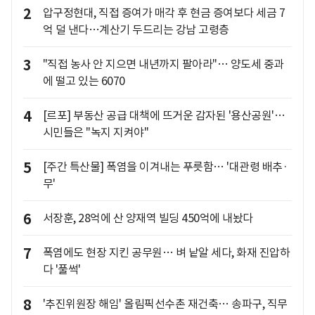
2
압구정현대, 직접 증여가 매각 후 현금 증여보다 세금 7
억 덜 낸다…계산기 두드리는 강남 고령층
3
"직접 농사 안 지으면 내년까지 팔아라"… 양도세 중과
에 떨고 있는 6070
4
[르포] 부동산 공급 대책에 뜨거운 감자된 '용산공원'…
시민들은 "녹지 지켜야"
5
[주간 특산물] 폭염을 이겨내는 푸릇함… '대관령 배추·
무'
6
서장훈, 28억에 산 양재역 빌딩 450억에 내놨다
7
폭염에도 현장 지킨 공무원… 벼 낱알 세다, 화재 진압하
다 '풀썩'
8
'추진위원장 해임' 올림픽선수촌 재건축… 송파구, 직무