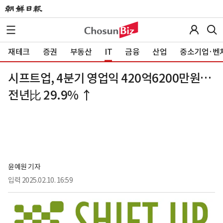
재테크
증권
부동산
IT
금융
산업
중소기업·벤
시프트업, 4분기 영업익 420억6200만원…
전년比 29.9% ↑
윤예원 기자
입력
2025.02.10. 16:59