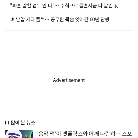
"파혼 말할 엄두 안 나"… 주식으로 결혼자금 다 날린 女
벼 낱알 세다 풀썩… 공무원 목숨 앗아간 60년 관행
IT 많이 본 뉴스
'음악 앱'이 넷플릭스와 어깨 나란히… 스포