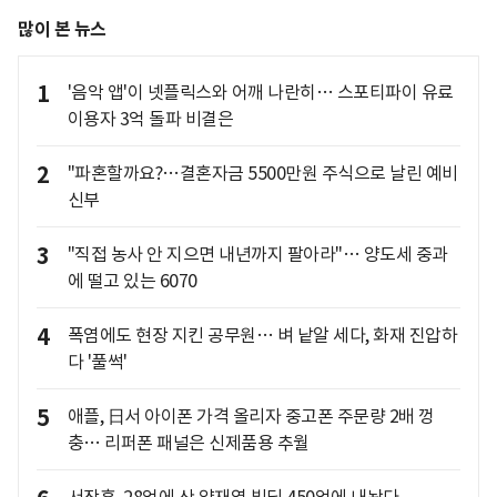
많이 본 뉴스
1
'음악 앱'이 넷플릭스와 어깨 나란히… 스포티파이 유료
이용자 3억 돌파 비결은
2
"파혼할까요?…결혼자금 5500만원 주식으로 날린 예비
신부
3
"직접 농사 안 지으면 내년까지 팔아라"… 양도세 중과
에 떨고 있는 6070
4
폭염에도 현장 지킨 공무원… 벼 낱알 세다, 화재 진압하
다 '풀썩'
5
애플, 日서 아이폰 가격 올리자 중고폰 주문량 2배 껑
충… 리퍼폰 패널은 신제품용 추월