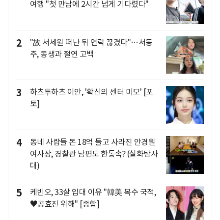
여행 "첫 만남에 2시간 넘게 기다렸다"
2
"故 서세원 떠난 뒤 연락 끊겼다"…서동
주, 동생과 절연 고백
3
하츠투하츠 이안, '확신의 센터 미모' [포
토]
4
동네 사람들 돈 18억 들고 사라진 안경원
여사장, 경찰관 남편도 한통속? (실화탐사
대)
5
케빈오, 33살 입대 이유 "韓美 복수 국적,
♥공효진 위해" [종합]