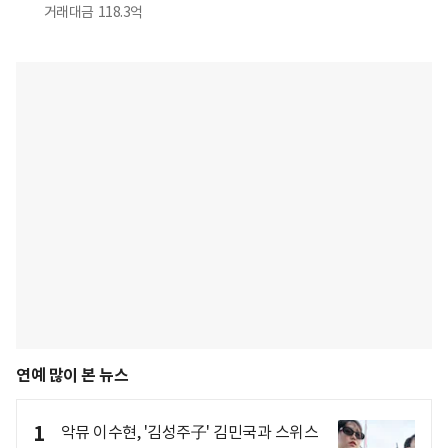
거래대금
118.3억
연예 많이 본 뉴스
1
악뮤 이수현, '김성주子' 김민국과 스위스