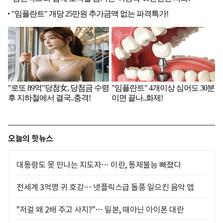
오늘의 핫뉴스
대통령도 못 만나는 지도자… 이란, 통제불능 빠졌다
전세계 3억명 귀 호강… 넷플릭스급 돌풍 일으킨 음악 앱
"저걸 왜 2배 주고 사지?"… 일본, 때아닌 아이폰 대란