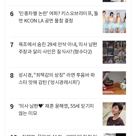
6
'인종차별 논란' 여파? 키스오브라이프, 돌
연 KCON LA 공연 불참 결정
7
욕조에서 숨진 29세 만삭 아내, 의사 남편
주장과 달리 사인은 질식사? (형수다2)
8
성시경, "죄책감의 상징" 라면 투움바 파
스타 맛에 감탄 ('성시경레시피')
9
'의사 남편♥' 재혼 윤해영, 55세 믿기지
않는 미모