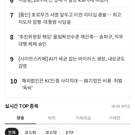
6
서장훈, 28억에 산 양재역 빌딩 450억에 내놨다
7
[줌인] 호르무즈 서명 앞두고 이란 리더십 증발… 최고
지도자 잠행·대통령 사임설
8
'추진위원장 해임' 올림픽선수촌 재건축… 송파구, 직무
대행 체제 승인
9
[사이언스카페] AI가 세균 잡는 바이러스 생성, 내성균도
감염
10
해외법인은 KC인증 사각지대… 韓기업만 비용·처벌
'독박'
실시간 TOP 종목
08.08
장마감
상승
하락
거래대금
거래량
전체
코스피
코스닥
ETF