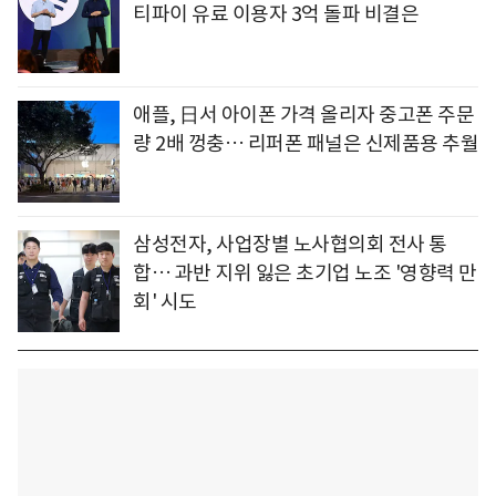
티파이 유료 이용자 3억 돌파 비결은
애플, 日서 아이폰 가격 올리자 중고폰 주문
량 2배 껑충… 리퍼폰 패널은 신제품용 추월
삼성전자, 사업장별 노사협의회 전사 통
합… 과반 지위 잃은 초기업 노조 '영향력 만
회' 시도