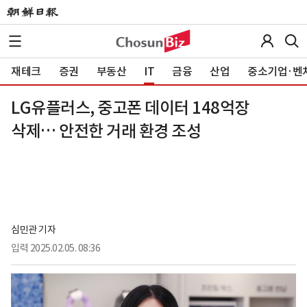
재테크
증권
부동산
IT
금융
산업
중소기업·벤
LG유플러스, 중고폰 데이터 148억장
삭제… 안전한 거래 환경 조성
심민관 기자
입력
2025.02.05. 08:36