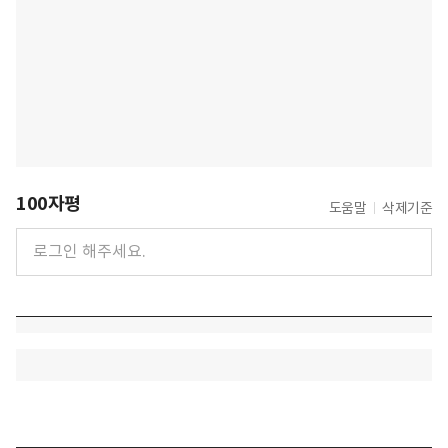
100자평
도움말
삭제기준