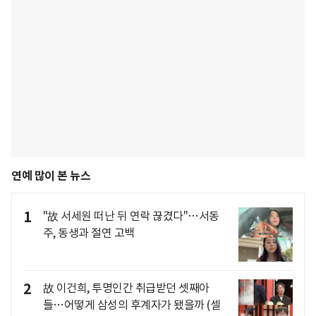
연예 많이 본 뉴스
1
"故 서세원 떠난 뒤 연락 끊겼다"…서동
주, 동생과 절연 고백
2
故 이건희, 투명인간 취급받던 셋째아
들…어떻게 삼성의 후계자가 됐을까 (셀