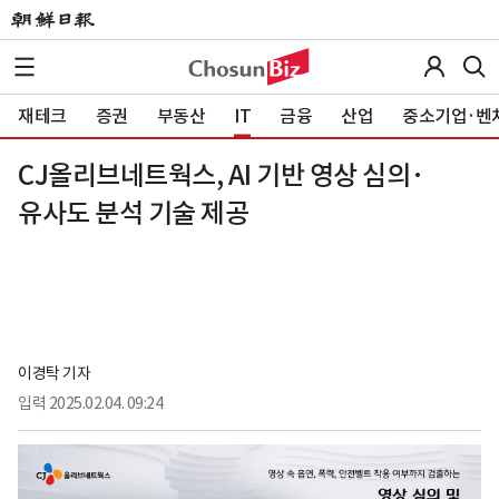
재테크
증권
부동산
IT
금융
산업
중소기업·벤
CJ올리브네트웍스, AI 기반 영상 심의·
유사도 분석 기술 제공
이경탁 기자
입력
2025.02.04. 09:24