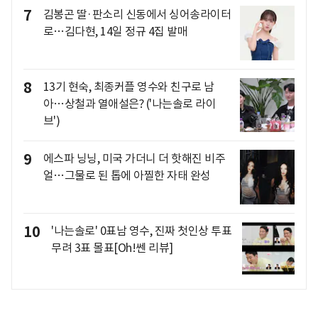
7
김봉곤 딸·판소리 신동에서 싱어송라이터
로…김다현, 14일 정규 4집 발매
8
13기 현숙, 최종커플 영수와 친구로 남
아…상철과 열애설은? ('나는솔로 라이
브')
9
에스파 닝닝, 미국 가더니 더 핫해진 비주
얼…그물로 된 톱에 아찔한 자태 완성
10
'나는솔로' 0표남 영수, 진짜 첫인상 투표
무려 3표 몰표[Oh!쎈 리뷰]