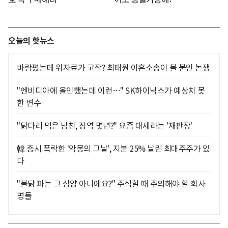
오늘의 핫뉴스
바람폈는데 위자료가 고작? 최태원 이혼소송이 불 붙인 논쟁
"엔비디아에 올인했는데 이런…" SK하이닉스가 예상치 못
한 변수
"닭다리 먹은 남친, 징역 몇년?" 요즘 대세라는 '재판장'
韓 증시 폭락한 '악몽의 그날', 지분 25% 날린 최대주주가 있
다
"불닭 파는 그 삼양 아니에요?" 주식할 때 주의해야 할 회사
명들