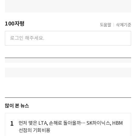
100자평
도움말
삭제기준
많이 본 뉴스
1
먼저 맺은 LTA, 손해로 돌아올까… SK하이닉스, HBM
선점의 기회비용