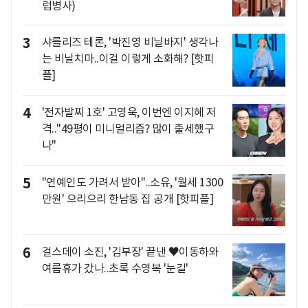
럽병사)
3
샤를리즈 테론, '박진영 비닐바지' 생각나
는 비닐치마..이걸 이렇게 소화해? [핫피
플]
4
'전자발찌 1호' 고영욱, 이번엔 이지혜 저
격.."49평이 미니멀리즘? 많이 출세했구
나"
5
"연예인도 가려서 받아"..소유, '월세 1300
만원' 으리으리 한남동 집 공개 [핫피플]
6
걸스데이 소진, '김부장' 끝낸 ♥이동하와
여름휴가 갔나..초록 수영복 '눈길'