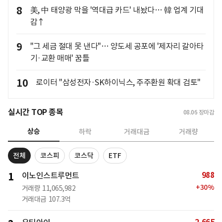
8
美, 中 태양광 막을 '역대급 카드' 내놨다… 韓 업계 기대
감↑
9
"그 세금 절대 못 낸다"… 양도세 공포에 '제자리 갈아타
기·교환 매매' 꿈틀
10
로이터 "삼성전자·SK하이닉스, 주주환원 확대 검토"
실시간 TOP 종목
08.06
장마감
상승
하락
거래대금
거래량
전체
코스피
코스닥
ETF
988
1
이노인스트루먼트
+
30
%
거래량
11,065,982
거래대금
107.3억