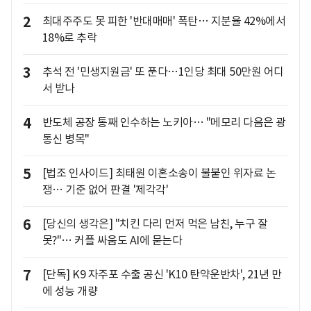
2
최대주주도 못 피한 '반대매매' 폭탄… 지분율 42%에서
18%로 추락
3
추석 전 '민생지원금' 또 푼다…1인당 최대 50만원 어디
서 받나
4
반도체 공장 통째 인수하는 노키아… "메모리 다음은 광
통신 병목"
5
[법조 인사이드] 최태원 이혼소송이 불붙인 위자료 논
쟁… 기준 없어 판결 '제각각'
6
[당신의 생각은] "치킨 다리 먼저 먹은 남친, 누구 잘
못?"… 커플 싸움도 AI에 묻는다
7
[단독] K9 자주포 수출 공신 'K10 탄약운반차', 21년 만
에 성능 개량