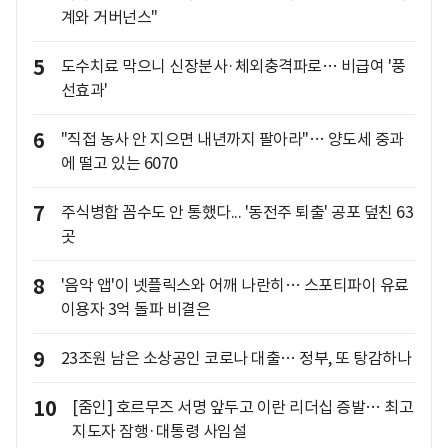
계와 거버넌스"
5
도수치료 막으니 신장분사·체외충격파로… 비급여 '풍
선효과'
6
"직접 농사 안 지으면 내년까지 팔아라"… 양도세 중과
에 떨고 있는 6070
7
주식병합 꼼수도 안 통했다... '동전주 퇴출' 공포 덮친 63
곳
8
'음악 앱'이 넷플릭스와 어깨 나란히… 스포티파이 유료
이용자 3억 돌파 비결은
9
23조원 남은 소상공인 코로나 대출… 정부, 또 탕감하나
10
[줌인] 호르무즈 서명 앞두고 이란 리더십 증발… 최고
지도자 잠행·대통령 사임설