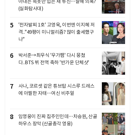
아내는 속옷만 입은 채 투신…살해 의혹?
(실화탐사대)
5
'전자발찌 1호' 고영욱, 이번엔 이지혜 저
격.."49평이 미니멀리즘? 많이 출세했구
나"
6
박서준→최우식 '우가팸' 다시 뭉쳤
다..BTS 뷔 전역 축하 '반가운 단체샷'
7
사나, 코르셋 같은 튜브탑 시스루 드레스
에 아찔한 자태…여신 비주얼
8
임영웅이 진짜 집주인인데…차승원, 산골
하우스 장악 (산골총각 영웅)