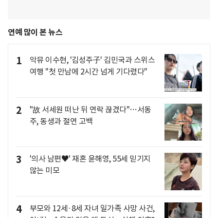
연예 많이 본 뉴스
1
악뮤 이수현, '김성주子' 김민국과 스위스
여행 "첫 만남에 2시간 넘게 기다렸다"
2
"故 서세원 떠난 뒤 연락 끊겼다"…서동
주, 동생과 절연 고백
3
'의사 남편♥' 재혼 윤해영, 55세 믿기지
않는 미모
4
부모와 12세·8세 자녀 일가족 사망 사건,