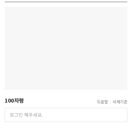
100자평
도움말
삭제기준