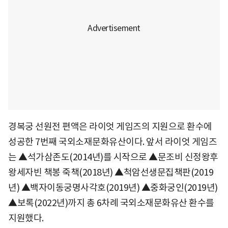
경복궁 선원전 편액은 라이엇 게임즈의 지원으로 환수에
성공한 7번째 국외소재문화유산이다. 앞서 라이엇 게임즈
는 ▲석가삼존도(2014년)를 시작으로 ▲문조비 신정왕후
왕세자빈 책봉 죽책(2018년) ▲척암선생문집책판(2019
년) ▲백자이동궁명사각호(2019년) ▲중화궁인(2019년)
▲보록(2022년)까지 총 6차례 국외소재문화유산 환수를
지원했다.