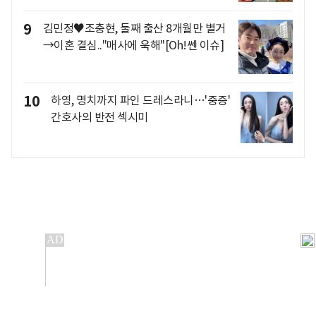
9
김민정♥조충현, 둘째 출산 8개월만 별거
→이혼 결심.."매사에 욱해"[Oh!쎈 이슈]
10
하영, 명치까지 파인 드레스라니…'중증'
간호사의 반전 섹시미
개인정보처리방침
앱설치(Android)
본 사이트의 주가 시세정보는 정보 제공 목적이며, 오류가