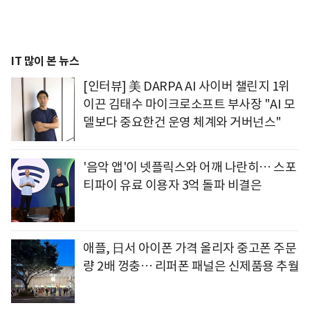
IT 많이 본 뉴스
[인터뷰] 美 DARPA AI 사이버 챌린지 1위
이끈 김태수 마이크로소프트 부사장 "AI 모
델보다 중요한건 운영 체계와 거버넌스"
'음악 앱'이 넷플릭스와 어깨 나란히… 스포
티파이 유료 이용자 3억 돌파 비결은
애플, 日서 아이폰 가격 올리자 중고폰 주문
량 2배 껑충… 리퍼폰 패널은 신제품용 추월