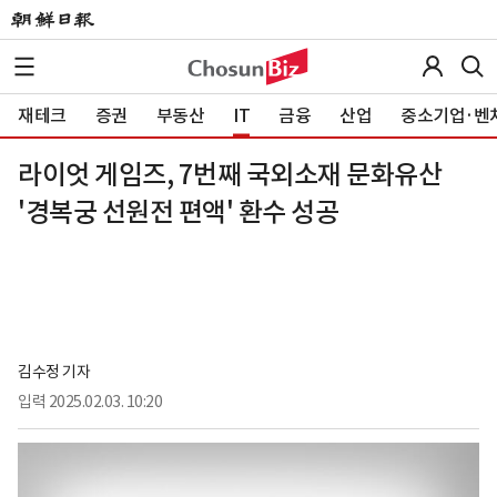
재테크
증권
부동산
IT
금융
산업
중소기업·벤
라이엇 게임즈, 7번째 국외소재 문화유산
'경복궁 선원전 편액' 환수 성공
김수정 기자
입력
2025.02.03. 10:20