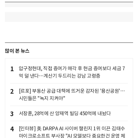
많이 본 뉴스
1
압구정현대, 직접 증여가 매각 후 현금 증여보다 세금 7
억 덜 낸다…계산기 두드리는 강남 고령층
2
[르포] 부동산 공급 대책에 뜨거운 감자된 '용산공원'…
시민들은 "녹지 지켜야"
3
서장훈, 28억에 산 양재역 빌딩 450억에 내놨다
4
[인터뷰] 美 DARPA AI 사이버 챌린지 1위 이끈 김태수
마이크로소프트 부사장 "AI 모델보다 중요한건 운영 체