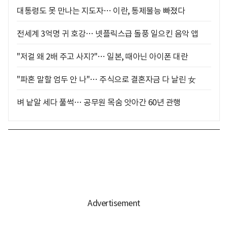
대통령도 못 만나는 지도자… 이란, 통제불능 빠졌다
전세계 3억명 귀 호강… 넷플릭스급 돌풍 일으킨 음악 앱
"저걸 왜 2배 주고 사지?"… 일본, 때아닌 아이폰 대란
"파혼 말할 엄두 안 나"… 주식으로 결혼자금 다 날린 女
벼 낱알 세다 풀썩… 공무원 목숨 앗아간 60년 관행