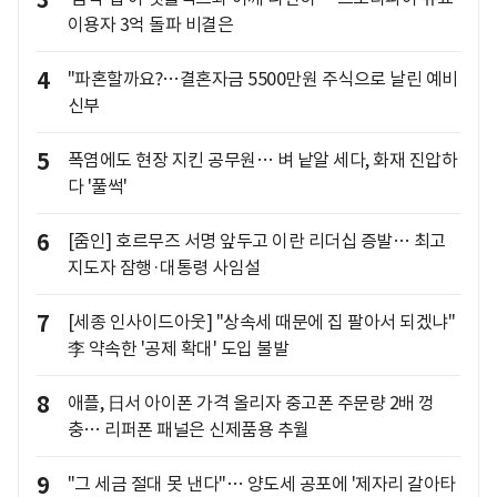
이용자 3억 돌파 비결은
4
"파혼할까요?…결혼자금 5500만원 주식으로 날린 예비
신부
5
폭염에도 현장 지킨 공무원… 벼 낱알 세다, 화재 진압하
다 '풀썩'
6
[줌인] 호르무즈 서명 앞두고 이란 리더십 증발… 최고
지도자 잠행·대통령 사임설
7
[세종 인사이드아웃] "상속세 때문에 집 팔아서 되겠냐"
李 약속한 '공제 확대' 도입 불발
8
애플, 日서 아이폰 가격 올리자 중고폰 주문량 2배 껑
충… 리퍼폰 패널은 신제품용 추월
9
"그 세금 절대 못 낸다"… 양도세 공포에 '제자리 갈아타