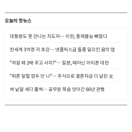
오늘의 핫뉴스
대통령도 못 만나는 지도자… 이란, 통제불능 빠졌다
전세계 3억명 귀 호강… 넷플릭스급 돌풍 일으킨 음악 앱
"저걸 왜 2배 주고 사지?"… 일본, 때아닌 아이폰 대란
"파혼 말할 엄두 안 나"… 주식으로 결혼자금 다 날린 女
벼 낱알 세다 풀썩… 공무원 목숨 앗아간 60년 관행