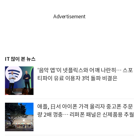
IT 많이 본 뉴스
'음악 앱'이 넷플릭스와 어깨 나란히… 스포
티파이 유료 이용자 3억 돌파 비결은
애플, 日서 아이폰 가격 올리자 중고폰 주문
량 2배 껑충… 리퍼폰 패널은 신제품용 추월