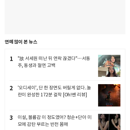
연예 많이 본 뉴스
1
"故 서세원 떠난 뒤 연락 끊겼다"…서동
주, 동생과 절연 고백
2
'오디세이', 단 한 장면도 버릴게 없다..놀
란이 완성한 172분 걸작 [Oh!쎈 리뷰]
3
이설, 볼륨감 이 정도였어? 청순+단아 미
모에 감탄 부르는 반전 몸매