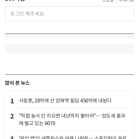
도움말
삭제기준
많이 본 뉴스
1
서장훈, 28억에 산 양재역 빌딩 450억에 내놨다
2
"직접 농사 안 지으면 내년까지 팔아라"… 양도세 중과
에 떨고 있는 6070
3
'음악 앱'이 넷플릭스와 어깨 나란히… 스포티파이 유료