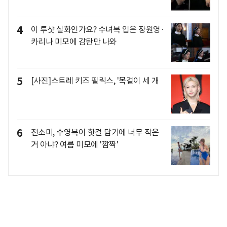
4
이 투샷 실화인가요? 수녀복 입은 장원영·
카리나 미모에 감탄만 나와
5
[사진]스트레 키즈 필릭스, '목걸이 세 개
6
전소미, 수영복이 핫걸 담기에 너무 작은
거 아냐? 여름 미모에 '깜짝'