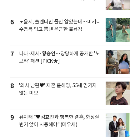
6
노윤서, 슬렌더인 줄만 알았는데…비키니
수영복 입고 뽐낸 은근한 볼륨감
7
나나·제시·황승언…당당하게 공개한 '노
브라' 패션 [PICK★]
8
'의사 남편♥' 재혼 윤해영, 55세 믿기지
않는 미모
9
유지태 "♥김효진과 행복한 결혼, 화장실
변기 앉아 사용해야" (미우새)