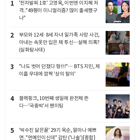
1
'전자발찌 1호' 고영욱, 이번엔 이지혜 저
격.."49평이 미니멀리즘? 많이 출세했구
나"
2
부모와 12세·8세 자녀 일가족 사망 사건,
아내는 속옷만 입은 채 투신…살해 의혹?
(실화탐사대)
3
"나도 벗어 던졌다 형!!!"… BTS 지민, 제
이홉 무대에 깜짝 '상의 탈의'
4
블랙핑크, 10번째 생일에 완전체 뜬
다…'국중박'서 팬미팅
5
'박수진 닮은꼴' 29기 옥순, 얼마나 예쁘
면.."연예인이신데" 감탄 ('나솔')[종합]