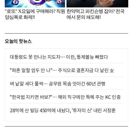
오늘의 핫뉴스
대통령도 못 만나는 지도자… 이란, 통제불능 빠졌다
"파혼 말할 엄두 안 나"… 주식으로 결혼자금 다 날린 女
벼 낱알 세다 풀썩… 공무원 목숨 앗아간 60년 관행
"한국법 지키면 바보?"… 해외 직구에만 특혜 주는 KC 인증
28억에 산 빌딩 450억에 내놨다, '투자의 신' 내린 서장훈