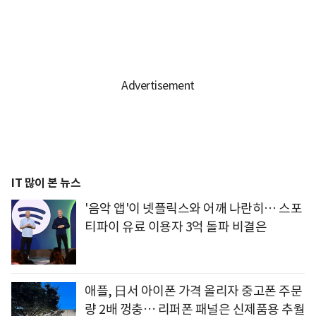
IT 많이 본 뉴스
'음악 앱'이 넷플릭스와 어깨 나란히… 스포
티파이 유료 이용자 3억 돌파 비결은
애플, 日서 아이폰 가격 올리자 중고폰 주문
량 2배 껑충… 리퍼폰 패널은 신제품용 추월