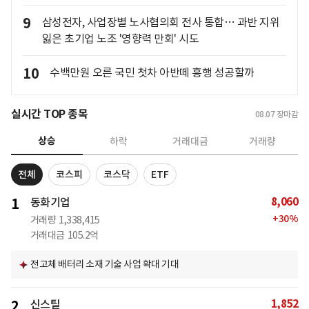
9
삼성전자, 사업장별 노사협의회 전사 통합… 과반 지위
잃은 초기업 노조 '영향력 만회' 시도
10
수백만원 오른 국민 첫차 아반떼 흥행 성공할까
실시간 TOP 종목
08.07
장마감
상승
하락
거래대금
거래량
전체
코스피
코스닥
ETF
8,060
1
동화기업
+
30
%
거래량
1,338,415
거래대금
105.2억
전고체 배터리 소재 기술 사업 확대 기대
1,852
2
신스틸