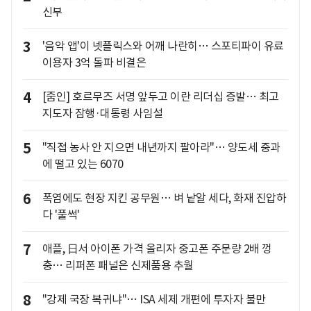
신부
3
'음악 앱'이 넷플릭스와 어깨 나란히… 스포티파이 유료
이용자 3억 돌파 비결은
4
[줌인] 호르무즈 서명 앞두고 이란 리더십 증발… 최고
지도자 잠행·대통령 사임설
5
"직접 농사 안 지으면 내년까지 팔아라"… 양도세 중과
에 떨고 있는 6070
6
폭염에도 현장 지킨 공무원… 벼 낱알 세다, 화재 진압하
다 '풀썩'
7
애플, 日서 아이폰 가격 올리자 중고폰 주문량 2배 껑
충… 리퍼폰 패널은 신제품용 추월
8
"강제 국장 복귀냐"… ISA 세제 개편에 투자자 불만