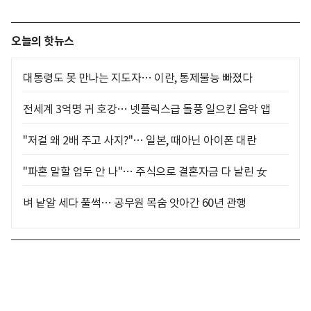
오늘의 핫뉴스
대통령도 못 만나는 지도자… 이란, 통제불능 빠졌다
전세계 3억명 귀 호강… 넷플릭스급 돌풍 일으킨 음악 앱
"저걸 왜 2배 주고 사지?"… 일본, 때아닌 아이폰 대란
"파혼 말할 엄두 안 나"… 주식으로 결혼자금 다 날린 女
벼 낱알 세다 풀썩… 공무원 목숨 앗아간 60년 관행