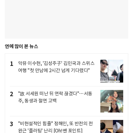
연예 많이 본 뉴스
1
악뮤 이수현, '김성주子' 김민국과 스위스
여행 "첫 만남에 2시간 넘게 기다렸다"
2
"故 서세원 떠난 뒤 연락 끊겼다"…서동
주, 동생과 절연 고백
3
"비현설적인 힘줄" 정해인, 또 반전의 전
완근 '플러팅' 난리 [Oh!쎈 포인트]