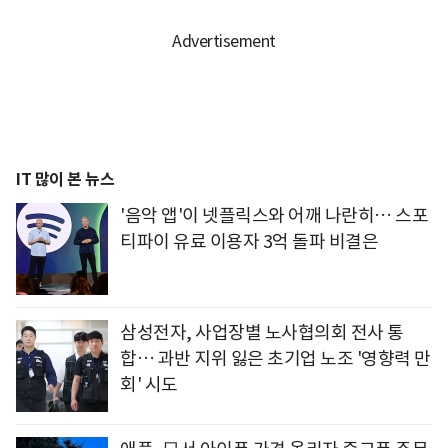
IT 많이 본 뉴스
'음악 앱'이 넷플릭스와 어깨 나란히… 스포
티파이 유료 이용자 3억 돌파 비결은
삼성전자, 사업장별 노사협의회 전사 통
합… 과반 지위 잃은 초기업 노조 '영향력 만
회' 시도