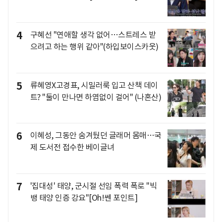
4
구혜선 "연애할 생각 없어…스트레스 받
으려고 하는 행위 같아"(하입보이스카웃)
5
류혜영X고경표, 시밀러룩 입고 산책 데이
트? "둘이 만나면 하염없이 걸어" (나혼산)
6
이혜성, 그동안 숨겨뒀던 글래머 몸매…국
제 도서전 접수한 베이글녀
7
'집대성' 태양, 군시절 선임 폭력 폭로 "빅
뱅 태양 인증 강요"[Oh!쎈 포인트]