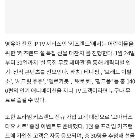
영유아 전용 IPTV 서비스인 '키즈랜드'에서는 어린이들을
위한 '키즈랜드 설 특집 선물 대잔치'를 진행한다. 1월 24일
부터 30일까지 '설 특집 무료 테마관'을 통해 캐릭터별 인
기·신작 콘텐츠를 선보인다. '캐치! 티니핑', '브래드 이발
소', '시크릿 쥬쥬', '헬로카봇', '뽀로로', '핑크퐁' 등 총 140
0편의 인기 애니메이션을 지니 TV 고객이라면 누구나 무
료로 즐길 수 있다.
또한 프라임 키즈랜드 신규 가입 고객 대상으로 '꼬마버스
타요 세트' 증정 이벤트도 준비했다. 1월 중 프라임 키즈랜
드에 가입한 고객은 자동 응모되며, 총 30명을 추첨해 선물