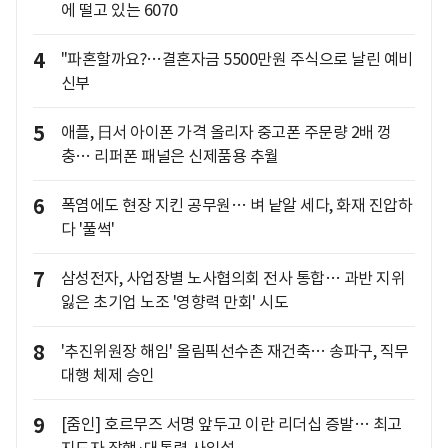
에 떨고 있는 6070
4
"파혼할까요?…결혼자금 5500만원 주식으로 날린 예비
신부
5
애플, 日서 아이폰 가격 올리자 중고폰 주문량 2배 껑
충… 리퍼폰 패널은 신제품용 추월
6
폭염에도 현장 지킨 공무원… 벼 낱알 세다, 화재 진압하
다 '풀썩'
7
삼성전자, 사업장별 노사협의회 전사 통합… 과반 지위
잃은 초기업 노조 '영향력 만회' 시도
8
'추진위원장 해임' 올림픽선수촌 재건축… 송파구, 직무
대행 체제 승인
9
[줌인] 호르무즈 서명 앞두고 이란 리더십 증발… 최고