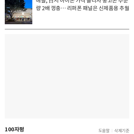
애플, 日서 아이폰 가격 올리자 중고폰 주문
량 2배 껑충… 리퍼폰 패널은 신제품용 추월
100자평
도움말
삭제기준