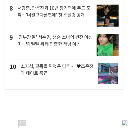
8
서강준, 안은진과 10년 장기연애 무드 포
착…'너말고다른연애' 첫 스틸컷 공개
9
'김부장 딸' 서수민, 청순 소녀의 반전 야성
미…땀 뻘뻘 뒤태 인증한 러닝 여신
10
소지섭, 팔뚝을 뒤덮은 타투…"♥조은정
과 데이트 중?"