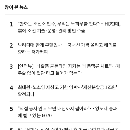
많이 본 뉴스
1
"한화는 조선소 인수, 우리는 노하우를 판다"… HD현대,
美에 조선 기술·운영·관리 방법 수출
2
박리다매 한계 부딪혔나… 국내선 가격 올리고 해외로
향하는 저가커피
3
[인터뷰] "뇌졸중 골든타임 지키는 '뇌동맥류 치료'"…개
두술 없이 혈관 타고 들어가 막는다
4
최태원·노소영 재상고 기한 임박…'재산분할금 1조원'
확정되나
5
"직접 농사 안 지으면 내년까지 팔아라"… 양도세 중과
에 떨고 있는 6070
압구정현대, 직접 증여가 매각 후 현금 증여보다 세금 7