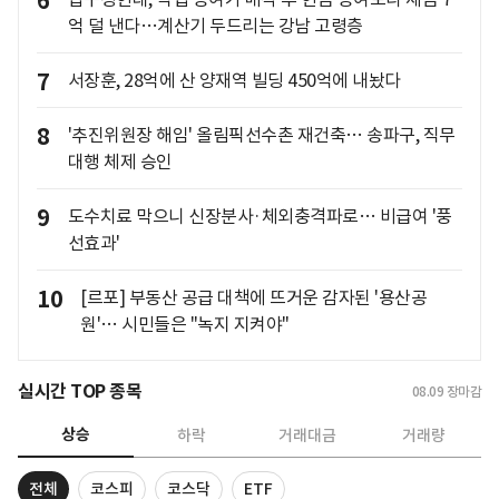
6
억 덜 낸다…계산기 두드리는 강남 고령층
7
서장훈, 28억에 산 양재역 빌딩 450억에 내놨다
8
'추진위원장 해임' 올림픽선수촌 재건축… 송파구, 직무
대행 체제 승인
9
도수치료 막으니 신장분사·체외충격파로… 비급여 '풍
선효과'
10
[르포] 부동산 공급 대책에 뜨거운 감자된 '용산공
원'… 시민들은 "녹지 지켜야"
실시간 TOP 종목
08.09
장마감
상승
하락
거래대금
거래량
전체
코스피
코스닥
ETF