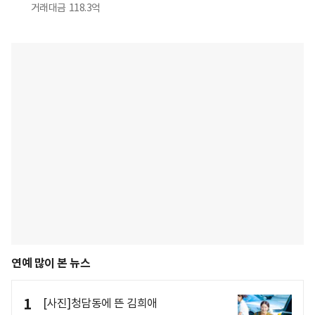
거래대금
118.3억
연예 많이 본 뉴스
1
[사진]청담동에 뜬 김희애