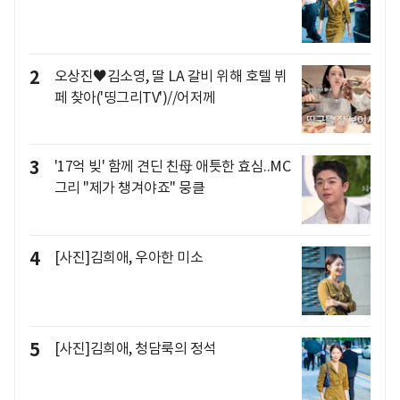
2
오상진♥김소영, 딸 LA 갈비 위해 호텔 뷔
페 찾아('띵그리TV')//어저께
3
'17억 빚' 함께 견딘 친母 애틋한 효심..MC
그리 "제가 챙겨야죠" 뭉클
4
[사진]김희애, 우아한 미소
5
[사진]김희애, 청담룩의 정석