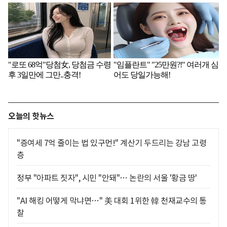
오늘의 핫뉴스
"증여세 7억 줄이는 법 있구먼!" 계산기 두드리는 강남 고령
층
정부 "아파트 짓자", 시민 "안돼"… 논란의 서울 '황금 땅'
"AI 해킹 어떻게 막냐면…" 美 대회 1위한 韓 천재교수의 통
찰