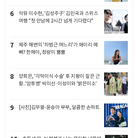
6
악뮤 이수현, '김성주子' 김민국과 스위스
여행 "첫 만남에 2시간 넘게 기다렸다"
7
제주 해변의 '차범근 며느리'가 왜이리 예
뻐? 한채아, 청량미 뿜뿜
8
양희은, '각막이식 수술' 후 지팡이 짚은 근
황..'암투병' 박미선·이성미와 '밝은미소'
9
[사진]김무열-윤승아 부부, 달콤한 손하트