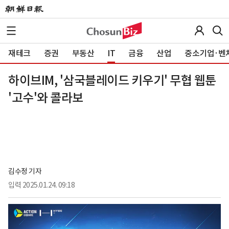
재테크
증권
부동산
IT
금융
산업
중소기업·벤
하이브IM, '삼국블레이드 키우기' 무협 웹툰
'고수'와 콜라보
김수정 기자
입력
2025.01.24. 09:18