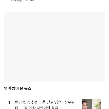
연예 많이 본 뉴스
1
반민정, 성추행 아픔 딛고 9월의 신부된
다…1살 연상 사업가와 결혼