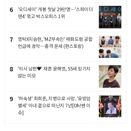
6
'오디세이' 개봉 첫날 29만명…'스파이더
맨4′ 꺾고 박스오피스 1위
7
영탁X지승현, 'MZ무속인' 매화도령 궁합
언급에 경악…충격 운세 (편스토랑)
8
'의사 남편♥' 재혼 윤해영, 55세 믿기지
않는 미모
9
'하숙생' 최희준, 지병으로 사망..'유방암
별세' 아내 곁으로 떠난지 7년[Oh!쎈 이
슈]