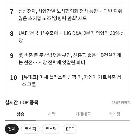
7
삼성전자, 사업장별 노사협의회 전사 통합… 과반 지위
잃은 초기업 노조 '영향력 만회' 시도
8
UAE '천궁Ⅱ' 수출에… LIG D&A, 2분기 영업익 30% 성
장
9
美 비중 큰 두산밥캣은 부진, 신흥국 뚫은 HD건설기계
는 선전… 시장 전략에 엇갈린 희비
10
[뉴테크] 미세 플라스틱 꼼짝 마, 자연이 가르쳐준 청
소 그물
실시간 TOP 종목
08.07
장마감
상승
하락
거래대금
거래량
전체
코스피
코스닥
ETF