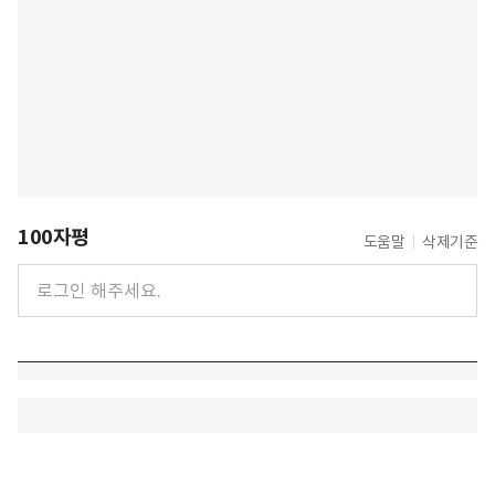
100자평
도움말
삭제기준