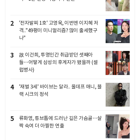
2
'전자발찌 1호' 고영욱, 이번엔 이지혜 저
격.."49평이 미니멀리즘? 많이 출세했구
나"
3
故 이건희, 투명인간 취급받던 셋째아
들…어떻게 삼성의 후계자가 됐을까 (셀
럽병사)
4
'재벌 3세' 바이브는 달라.. 올데프 애니, 블
랙 시크의 정석
5
류화영, 튜브톱에 드러난 깊은 가슴골…살
짝 숙여 더 아찔한 연출