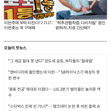
오늘의 핫뉴스
"그 세금 절대 못 낸다" 양도세 공포, 부자들의 '절세법'
"엔비디아에 올인했는데 이런…" SK하이닉스가 예상치 못
한 변수
'중동 천궁' 제대로 터졌다… LIG 2분기 벌어들인 놀라운 액
수
"스타벅스 진짜 안 가나?"… 탱크데이 논란 후 바뀐 결제 순