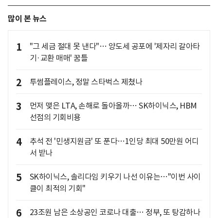
많이 본 뉴스
1
"그 세금 절대 못 낸다"… 양도세 공포에 '제자리 갈아타
기·교환 매매' 꿈틀
2
투썸플레이스, 정말 스타벅스 제쳤나
3
먼저 맺은 LTA, 손해로 돌아올까… SK하이닉스, HBM
선점의 기회비용
4
추석 전 '민생지원금' 또 푼다…1인당 최대 50만원 어디
서 받나
5
SK하이닉스, 솔리다임 키우기 나선 이유는…"이번 사이
클이 최적의 기회"
6
23조원 남은 소상공인 코로나 대출… 정부, 또 탕감하나