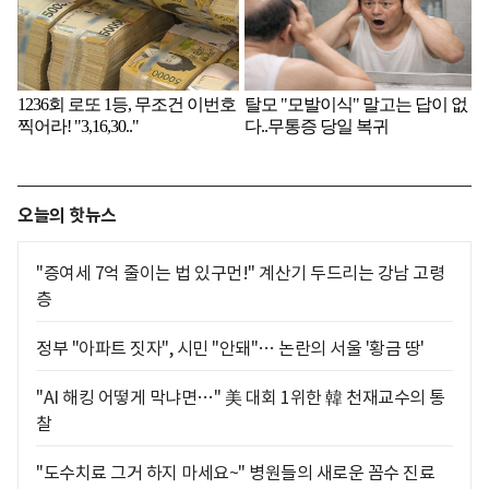
오늘의 핫뉴스
"증여세 7억 줄이는 법 있구먼!" 계산기 두드리는 강남 고령
층
정부 "아파트 짓자", 시민 "안돼"… 논란의 서울 '황금 땅'
"AI 해킹 어떻게 막냐면…" 美 대회 1위한 韓 천재교수의 통
찰
"도수치료 그거 하지 마세요~" 병원들의 새로운 꼼수 진료