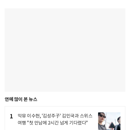
연예 많이 본 뉴스
1
악뮤 이수현, '김성주子' 김민국과 스위스
여행 "첫 만남에 2시간 넘게 기다렸다"