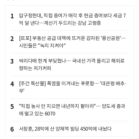
1
압구정현대, 직접 증여가 매각 후 현금 증여보다 세금 7
억 덜 낸다…계산기 두드리는 강남 고령층
2
[르포] 부동산 공급 대책에 뜨거운 감자된 '용산공원'…
시민들은 "녹지 지켜야"
3
박리다매 한계 부딪혔나… 국내선 가격 올리고 해외로
향하는 저가커피
4
[주간 특산물] 폭염을 이겨내는 푸릇함… '대관령 배추·
무'
5
"직접 농사 안 지으면 내년까지 팔아라"… 양도세 중과
에 떨고 있는 6070
6
서장훈, 28억에 산 양재역 빌딩 450억에 내놨다