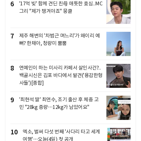
6
'17억 빚' 함께 견딘 친母 애틋한 효심..MC
그리 "제가 챙겨야죠" 뭉클
7
제주 해변의 '차범근 며느리'가 왜이리 예
뻐? 한채아, 청량미 뿜뿜
8
연예인이 하는 미사리 카페서 살인사건?..
백골시신은 김포 바다에서 발견('용감한형
사들')[종합]
9
'최현석 딸' 최연수, 조기 출산 후 체중 고
민 "28kg 증량…12kg가 남았어요"
10
엑소, 벌써 다섯 번째 '사다리 타고 세계
여행'…오늘(4일) 첫 공개