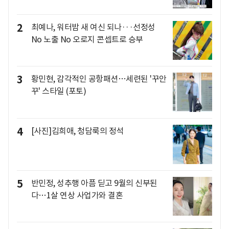
2
최예나, 워터밤 새 여신 되나···선정성
No 노출 No 오로지 콘셉트로 승부
3
황민현, 감각적인 공항패션…세련된 '꾸안
꾸' 스타일 (포토)
4
[사진]김희애, 청담룩의 정석
5
반민정, 성추행 아픔 딛고 9월의 신부된
다…1살 연상 사업가와 결혼