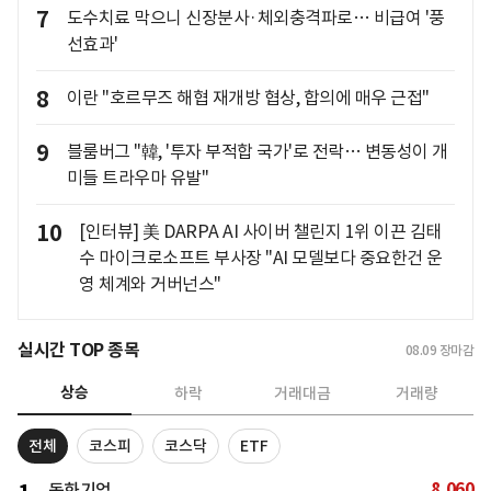
7
도수치료 막으니 신장분사·체외충격파로… 비급여 '풍
선효과'
8
이란 "호르무즈 해협 재개방 협상, 합의에 매우 근접"
9
블룸버그 "韓, '투자 부적합 국가'로 전락… 변동성이 개
미들 트라우마 유발"
10
[인터뷰] 美 DARPA AI 사이버 챌린지 1위 이끈 김태
수 마이크로소프트 부사장 "AI 모델보다 중요한건 운
영 체계와 거버넌스"
실시간 TOP 종목
08.09
장마감
상승
하락
거래대금
거래량
전체
코스피
코스닥
ETF
8,060
동화기업