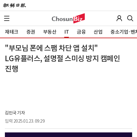
재테크
증권
부동산
IT
금융
산업
중소기업·벤
"부모님 폰에 스팸 차단 앱 설치"
LG유플러스, 설명절 스미싱 방지 캠페인
진행
김민국 기자
입력
2025.01.23. 09:29