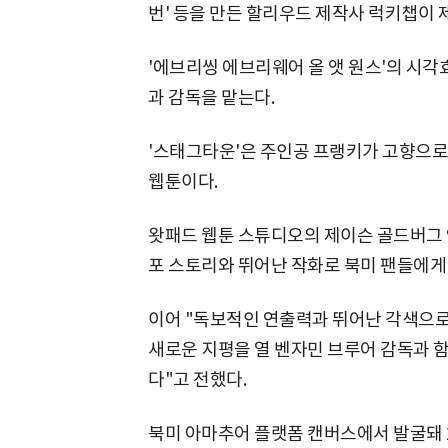
번' 등을 만든 할리우드 제작사 럭키챕이 
'에브리씽 에브리웨어 올 앳 원스'의 시
과 감독을 맡는다.
'스태그타운'은 주인공 프랭키가 고향으로
웹툰이다.
왓패드 웹툰 스튜디오의 제이슨 골드버그
포 스토리와 뛰어난 작화로 북미 팬들에게 
이어 "독보적인 연출력과 뛰어난 각색으로
새로운 지평을 열 벤자민 브루어 감독과 
다"고 전했다.
북미 아마추어 플랫폼 캔버스에서 발굴돼 