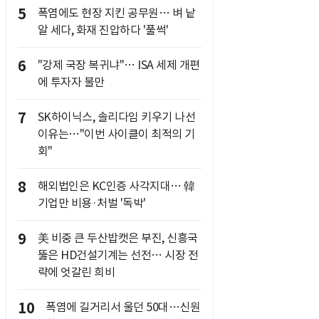
5
폭염에도 현장 지킨 공무원… 벼 낱
알 세다, 화재 진압하다 '풀썩'
6
"강제 국장 복귀냐"… ISA 세제 개편
에 투자자 불만
7
SK하이닉스, 솔리다임 키우기 나선
이유는…"이번 사이클이 최적의 기
회"
8
해외법인은 KC인증 사각지대… 韓
기업만 비용·처벌 '독박'
9
美 비중 큰 두산밥캣은 부진, 신흥국
뚫은 HD건설기계는 선전… 시장 전
략에 엇갈린 희비
10
폭염에 길거리서 울던 50대…신원