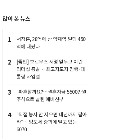
많이 본 뉴스
1
서장훈, 28억에 산 양재역 빌딩 450
억에 내놨다
2
[줌인] 호르무즈 서명 앞두고 이란
리더십 증발… 최고지도자 잠행·대
통령 사임설
3
"파혼할까요?…결혼자금 5500만원
주식으로 날린 예비신부
4
"직접 농사 안 지으면 내년까지 팔아
라"… 양도세 중과에 떨고 있는
6070