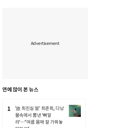
연예 많이 본 뉴스
1
'故 최진실 딸' 최준희, 다낭
물속에서 뽐낸 '뼈말
라'…"여름 몸매 잘 가꿔놓