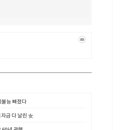
제불능 빠졌다
혼자금 다 날린 女
 60년 관행