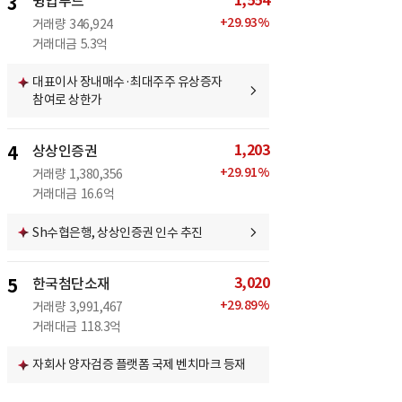
1,554
3
윙입푸드
+
29.93
%
거래량
346,924
거래대금
5.3억
대표이사 장내매수·최대주주 유상증자
참여로 상한가
1,203
4
상상인증권
+
29.91
%
거래량
1,380,356
거래대금
16.6억
Sh수협은행, 상상인증권 인수 추진
3,020
5
한국첨단소재
+
29.89
%
거래량
3,991,467
거래대금
118.3억
자회사 양자검증 플랫폼 국제 벤치마크 등재