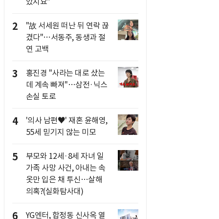
았지요"
2
"故 서세원 떠난 뒤 연락 끊
겼다"…서동주, 동생과 절
연 고백
3
홍진경 "사라는 대로 샀는
데 계속 빠져"…삼전·닉스
손실 토로
4
'의사 남편♥' 재혼 윤해영,
55세 믿기지 않는 미모
5
부모와 12세·8세 자녀 일
가족 사망 사건, 아내는 속
옷만 입은 채 투신…살해
의혹?(실화탐사대)
6
YG엔터, 합정동 신사옥 열