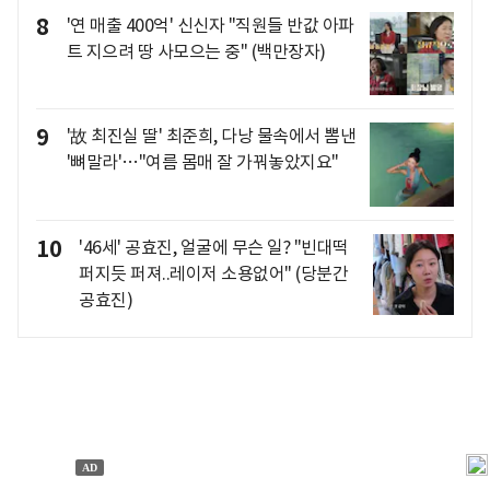
8
'연 매출 400억' 신신자 "직원들 반값 아파
트 지으려 땅 사모으는 중" (백만장자)
9
'故 최진실 딸' 최준희, 다낭 물속에서 뽐낸
'뼈말라'…"여름 몸매 잘 가꿔놓았지요"
10
'46세' 공효진, 얼굴에 무슨 일? "빈대떡
퍼지듯 퍼져..레이저 소용없어" (당분간
공효진)