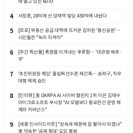
에 떨고 있는 6070
4
서장훈, 28억에 산 양재역 빌딩 450억에 내놨다
5
[르포] 부동산 공급 대책에 뜨거운 감자된 '용산공원'…
시민들은 "녹지 지켜야"
6
[주간 특산물] 폭염을 이겨내는 푸릇함… '대관령 배추·
무'
7
'추진위원장 해임' 올림픽선수촌 재건축… 송파구, 직무
대행 체제 승인
8
[인터뷰] 美 DARPA AI 사이버 챌린지 1위 이끈 김태수
마이크로소프트 부사장 "AI 모델보다 중요한건 운영 체
계와 거버넌스"
9
[세종 인사이드아웃] "상속세 때문에 집 팔아서 되겠냐"
李 약속한 '공제 확대' 도입 불발