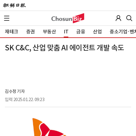
재테크
증권
부동산
IT
금융
산업
중소기업·벤
SK C&C, 산업 맞춤 AI 에이전트 개발 속도
김수정 기자
입력
2025.01.22. 09:23