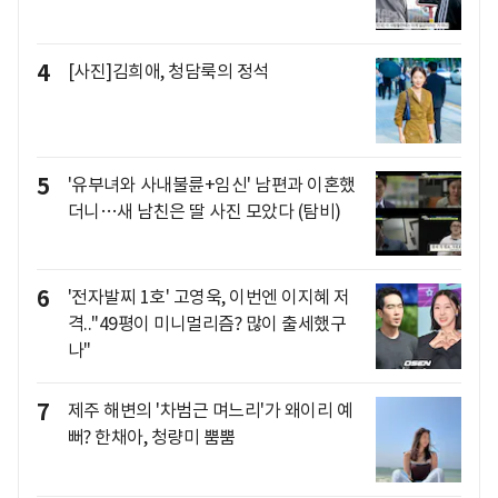
4
[사진]김희애, 청담룩의 정석
5
'유부녀와 사내불륜+임신' 남편과 이혼했
더니…새 남친은 딸 사진 모았다 (탐비)
6
'전자발찌 1호' 고영욱, 이번엔 이지혜 저
격.."49평이 미니멀리즘? 많이 출세했구
나"
7
제주 해변의 '차범근 며느리'가 왜이리 예
뻐? 한채아, 청량미 뿜뿜