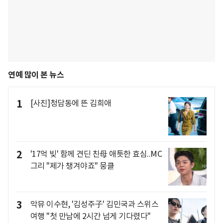
연예 많이 본 뉴스
1
[사진]청담동에 뜬 김희애
2
'17억 빚' 함께 견딘 친母 애틋한 효심..MC
그리 "제가 챙겨야죠" 뭉클
3
악뮤 이수현, '김성주子' 김민국과 스위스
여행 "첫 만남에 2시간 넘게 기다렸다"