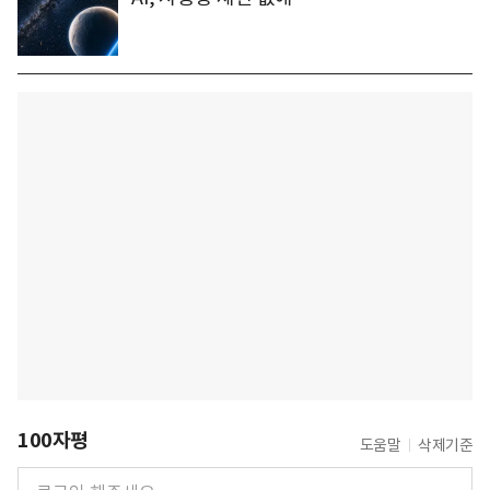
100자평
도움말
삭제기준