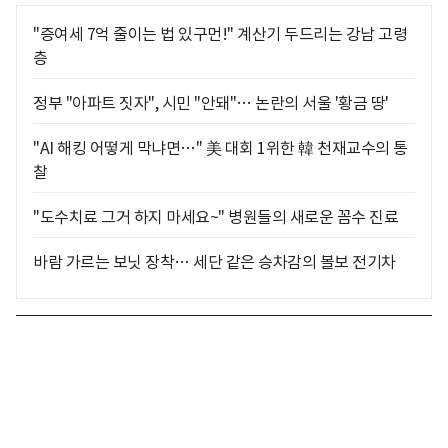
"증여세 7억 줄이는 법 있구먼!" 계산기 두드리는 강남 고령
층
정부 "아파트 짓자", 시민 "안돼"… 논란의 서울 '황금 땅'
"AI 해킹 어떻게 막냐면…" 美 대회 1위한 韓 천재교수의 통
찰
"도수치료 그거 하지 마세요~" 병원들의 새로운 꼼수 진료
바람 가르는 보닛 장착… 세단 같은 승차감의 볼보 전기차