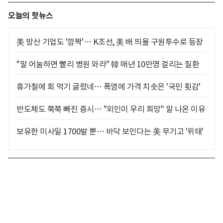
오늘의 핫뉴스
美 방산 기업도 '깜짝'… K조선, 美 배 띄울 구원투수로 등장
"말 어눌하면 빨리 병원 와라" 韓 매년 10만명 걸리는 질환
휴가철에 회 먹기 글렀네… 폭염에 가격 치솟은 '국민 횟감'
반도체도 쭉쭉 빠진 증시… "외인이 우리 희망" 말 나온 이유
보유한 미사일 1700발 뿐… 바닥 보인다는 美 무기고 '위태'