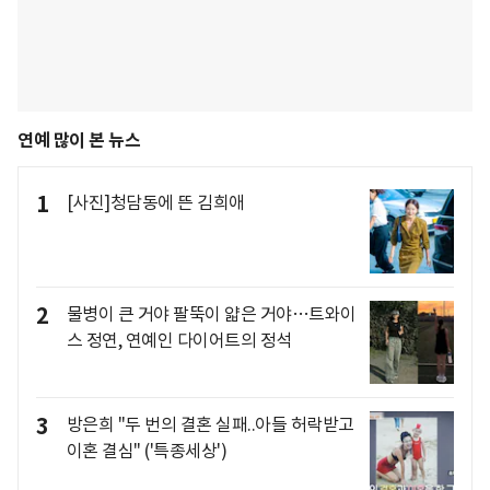
연예 많이 본 뉴스
1
[사진]청담동에 뜬 김희애
2
물병이 큰 거야 팔뚝이 얇은 거야…트와이
스 정연, 연예인 다이어트의 정석
3
방은희 "두 번의 결혼 실패..아들 허락받고
이혼 결심" ('특종세상')