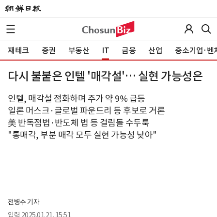
재테크
증권
부동산
IT
금융
산업
중소기업·벤
다시 불붙은 인텔 '매각설'… 실현 가능성은
인텔, 매각설 점화하며 주가 약 9% 급등
일론 머스크·글로벌 파운드리 등 후보로 거론
美 반독점법·반도체 법 등 걸림돌 수두룩
"통매각, 부분 매각 모두 실현 가능성 낮아"
전병수 기자
입력
2025.01.21. 15:51