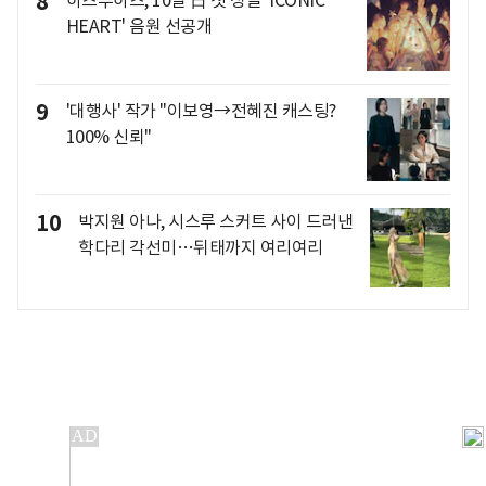
8
하츠투하츠, 10일 日 첫 싱글 'ICONIC
HEART' 음원 선공개
9
'대행사' 작가 "이보영→전혜진 캐스팅?
100% 신뢰"
10
박지원 아나, 시스루 스커트 사이 드러낸
학다리 각선미…뒤태까지 여리여리