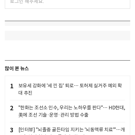
많이 본 뉴스
1
보유세 강화에 '세 낀 집' 퇴로… 토허제 실거주 예외 확
대 추진
2
"한화는 조선소 인수, 우리는 노하우를 판다"… HD현대,
美에 조선 기술·운영·관리 방법 수출
3
[인터뷰] "뇌졸중 골든타임 지키는 '뇌동맥류 치료'"…개