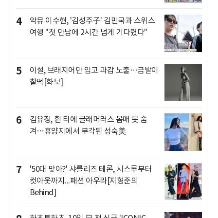
4
악뮤 이수현, '김성주子' 김민국과 스위스
여행 "첫 만남에 2시간 넘게 기다렸다"
5
이설, 브래지어만 입고 과감 노출…금발이
찰떡[화보]
6
김유정, 흰 티에 글래머러스 몸매 못 숨
겨…휴양지에서 부각된 성숙美
7
'50대 맞아?' 샤를리즈 테론, 시스루부터
컷아웃까지...패션 아우라[지형준의
Behind]