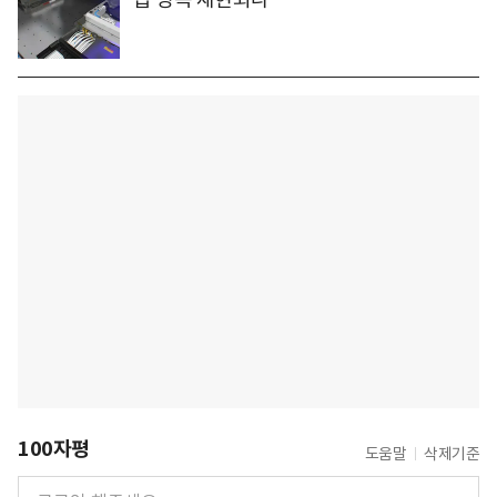
100자평
도움말
삭제기준