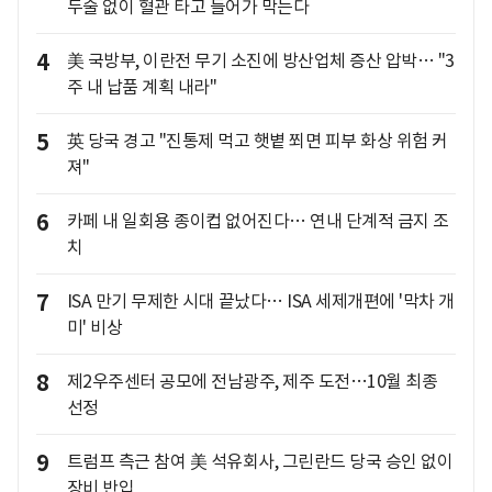
두술 없이 혈관 타고 들어가 막는다
4
美 국방부, 이란전 무기 소진에 방산업체 증산 압박… "3
주 내 납품 계획 내라"
5
英 당국 경고 "진통제 먹고 햇볕 쬐면 피부 화상 위험 커
져"
6
카페 내 일회용 종이컵 없어진다… 연내 단계적 금지 조
치
7
ISA 만기 무제한 시대 끝났다… ISA 세제개편에 '막차 개
미' 비상
8
제2우주센터 공모에 전남광주, 제주 도전…10월 최종
선정
9
트럼프 측근 참여 美 석유회사, 그린란드 당국 승인 없이
장비 반입