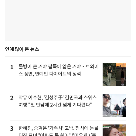
연예 많이 본 뉴스
1
물병이 큰 거야 팔뚝이 얇은 거야…트와이
스 정연, 연예인 다이어트의 정석
2
악뮤 이수현, '김성주子' 김민국과 스위스
여행 "첫 만남에 2시간 넘게 기다렸다"
3
한혜진, 숨겨온 '가족사' 고백..점사에 눈물
터진 모녀 "아파도 못 쉬어" ('미우새')[종