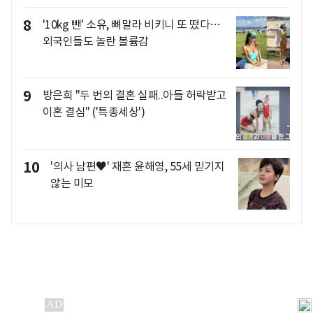
8
'10kg 뺀' 소유, 뼈말라 비키니 또 떴다…
외국인들도 놀란 볼륨감
9
방은희 "두 번의 결혼 실패..아들 허락받고
이혼 결심" ('특종세상')
10
'의사 남편♥' 재혼 윤해영, 55세 믿기지
않는 미모