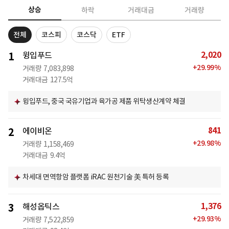
상승
하락
거래대금
거래량
전체
코스피
코스닥
ETF
2,020
1
윙입푸드
+
29.99
%
거래량
7,083,898
거래대금
127.5억
윙입푸드, 중국 국유기업과 육가공 제품 위탁생산계약 체결
841
2
에이비온
+
29.98
%
거래량
1,158,469
거래대금
9.4억
차세대 면역항암 플랫폼 iRAC 원천기술 美 특허 등록
1,376
3
해성옵틱스
+
29.93
%
거래량
7,522,859