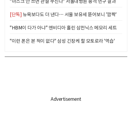
"마스크 안 쓰면 관절 쑤신다" 서울대병원 충격 연구 결과
[단독]
뉴욕보다도 더 낸다… 서울 보유세 뜯어보니 '깜짝'
"HBM이 다가 아냐" 엔비디아 홀린 삼전닉스 메모리 세트
"이런 폰은 본 적이 없다" 삼성 긴장케 할 모토로라 '역습'