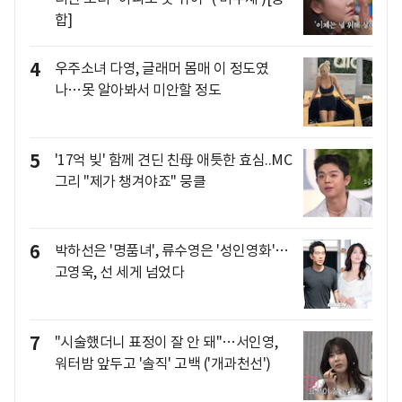
합]
4
우주소녀 다영, 글래머 몸매 이 정도였
나…못 알아봐서 미안할 정도
5
'17억 빚' 함께 견딘 친母 애틋한 효심..MC
그리 "제가 챙겨야죠" 뭉클
6
박하선은 '명품녀', 류수영은 '성인영화'…
고영욱, 선 세게 넘었다
7
"시술했더니 표정이 잘 안 돼"…서인영,
워터밤 앞두고 '솔직' 고백 ('개과천선')