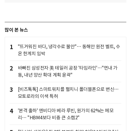
많이 본 뉴스
1
"뜨거워진 바다, 냉각수로 불안"… 동해안 원전 벨트, 수
온 한계치 임박
2
바빠진 삼성전자 美 테일러 공장 '타임라인'…"연내 가
동, 내년 양산 확대 계획 윤곽"
3
[비즈톡톡] 스마트워치를 펼치니 폴더블폰으로 변신…
모토로라의 이색 특허
4
'본격 출하' 엔비디아 베라 루빈, 원가의 62%는 메모
리… "HBM4보다 비중 큰 소캠2"