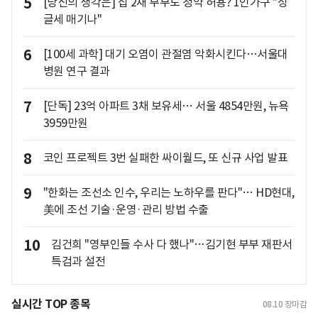
5
[당신의 생각은] 집 2채 부부도 청약 허용? 1인가구 "싱
글세 매기나"
6
[100세 과학] 대기 오염이 관절염 악화시킨다…서울대
병원 연구 결과
7
[단독] 23억 아파트 3채 보유세… 서울 4854만원, 뉴욕
3959만원
8
코인 프로젝트 3번 실패한 싸이월드, 또 신규 사업 발표
9
"한화는 조선소 인수, 우리는 노하우를 판다"… HD현대,
美에 조선 기술·운영·관리 방법 수출
10
김건희 "영부인들 수사 다 했나"…김기현 부부 재판서
특검과 설전
실시간 TOP 종목
08.10
장마감