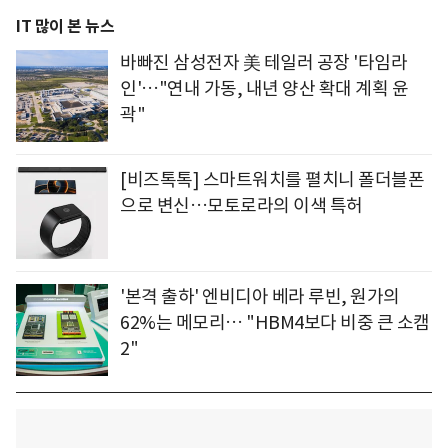
IT 많이 본 뉴스
바빠진 삼성전자 美 테일러 공장 '타임라
인'…"연내 가동, 내년 양산 확대 계획 윤
곽"
[비즈톡톡] 스마트워치를 펼치니 폴더블폰
으로 변신…모토로라의 이색 특허
'본격 출하' 엔비디아 베라 루빈, 원가의
62%는 메모리… "HBM4보다 비중 큰 소캠
2"