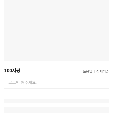
100자평
도움말
삭제기준