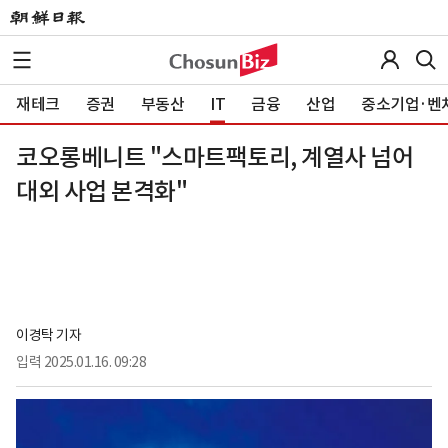
재테크
증권
부동산
IT
금융
산업
중소기업·벤
코오롱베니트 "스마트팩토리, 계열사 넘어
대외 사업 본격화"
이경탁 기자
입력
2025.01.16. 09:28