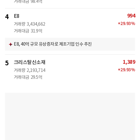
거래대금
98.4억
994
4
E8
+
29.93
%
거래량
3,434,662
거래대금
31.9억
E8, 40억 규모 유상증자로 제조기업 인수 추진
1,389
5
크리스탈신소재
+
29.93
%
거래량
2,193,714
거래대금
29.5억