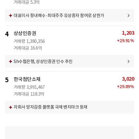
거래대금
5.3억
대표이사 장내매수·최대주주 유상증자 참여로 상한가
1,203
4
상상인증권
+
29.91
%
거래량
1,380,356
거래대금
16.6억
Sh수협은행, 상상인증권 인수 추진
3,020
5
한국첨단소재
+
29.89
%
거래량
3,991,467
거래대금
118.3억
자회사 양자검증 플랫폼 국제 벤치마크 등재