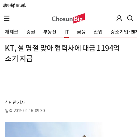
재테크
증권
부동산
IT
금융
산업
중소기업·벤
KT, 설 명절 맞아 협력사에 대금 1194억
조기 지급
심민관 기자
입력
2025.01.16. 09:30