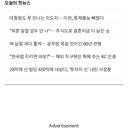
오늘의 핫뉴스
대통령도 못 만나는 지도자… 이란, 통제불능 빠졌다
"파혼 말할 엄두 안 나"… 주식으로 결혼자금 다 날린 女
벼 낱알 세다 풀썩… 공무원 목숨 앗아간 60년 관행
"한국법 지키면 바보?"… 해외 직구에만 특혜 주는 KC 인증
28억에 산 빌딩 450억에 내놨다, '투자의 신' 내린 서장훈