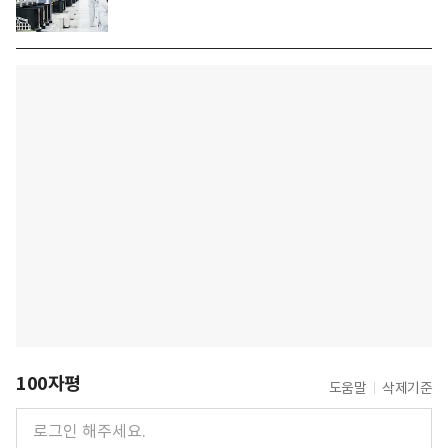
100자평
도움말
삭제기준