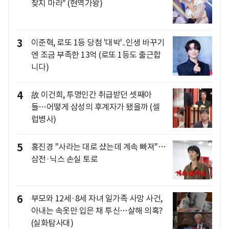
찾지 마라" (현역가왕)
3
이준혁, 로또 1등 당첨 '대박'..인생 바꾸기
엔 조금 부족한 13억 (로또 1등도 출근합
니다)
4
故 이건희, 투명인간 취급받던 셋째아
들…어떻게 삼성의 후계자가 됐을까 (셀
럽병사)
5
홍진경 "사라는 대로 샀는데 계속 빠져"…
삼전·닉스 손실 토로
6
부모와 12세·8세 자녀 일가족 사망 사건,
아내는 속옷만 입은 채 투신…살해 의혹?
(실화탐사대)