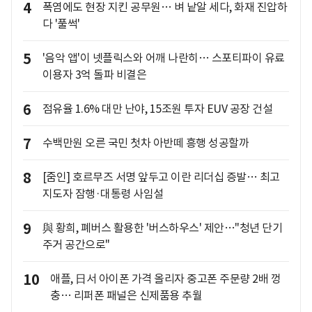
4
폭염에도 현장 지킨 공무원… 벼 낱알 세다, 화재 진압하
다 '풀썩'
5
'음악 앱'이 넷플릭스와 어깨 나란히… 스포티파이 유료
이용자 3억 돌파 비결은
6
점유율 1.6% 대만 난야, 15조원 투자 EUV 공장 건설
7
수백만원 오른 국민 첫차 아반떼 흥행 성공할까
8
[줌인] 호르무즈 서명 앞두고 이란 리더십 증발… 최고
지도자 잠행·대통령 사임설
9
與 황희, 폐버스 활용한 '버스하우스' 제안…"청년 단기
주거 공간으로"
10
애플, 日서 아이폰 가격 올리자 중고폰 주문량 2배 껑
충… 리퍼폰 패널은 신제품용 추월