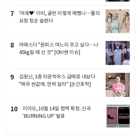
7
'려욱♥' 아리, 골반 이렇게 예뻤나…물의
요정 청순 슬렌더
8
여에스더 "원피스 며느리 주고 싶다…나
45kg일 때 산 것" [Oh!쎈 이슈]
9
김정난, 3층 타운하우스 급매로 내놨다
"매우 싼값에..연락 달라" [순간포착]
10
미야오, 10월 14일 컴백 확정..신곡
'BURNING UP' 발표