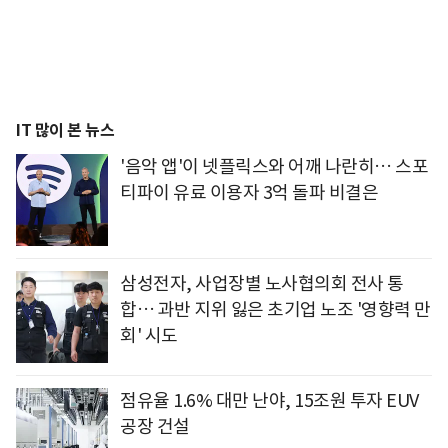
IT 많이 본 뉴스
'음악 앱'이 넷플릭스와 어깨 나란히… 스포
티파이 유료 이용자 3억 돌파 비결은
삼성전자, 사업장별 노사협의회 전사 통
합… 과반 지위 잃은 초기업 노조 '영향력 만
회' 시도
점유율 1.6% 대만 난야, 15조원 투자 EUV
공장 건설