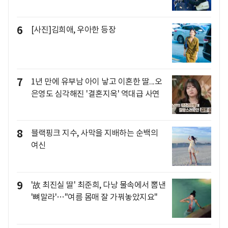
6
[사진]김희애, 우아한 등장
7
1년 만에 유부남 아이 낳고 이혼한 딸...오
은영도 심각해진 '결혼지옥' 역대급 사연
8
블랙핑크 지수, 사막을 지배하는 순백의
여신
9
'故 최진실 딸' 최준희, 다낭 물속에서 뽐낸
'뼈말라'…"여름 몸매 잘 가꿔놓았지요"