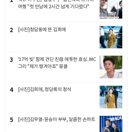
1
여행 "첫 만남에 2시간 넘게 기다렸다"
2
[사진]청담동에 뜬 김희애
3
'17억 빚' 함께 견딘 친母 애틋한 효심..MC
그리 "제가 챙겨야죠" 뭉클
4
[사진]김희애, 청담룩의 정석
5
[사진]김무열-윤승아 부부, 달콤한 손하트