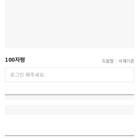
100자평
도움말
삭제기준