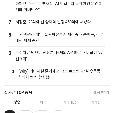
마이크로소프트 부사장 "AI 모델보다 중요한건 운영 체
계와 거버넌스"
7
서장훈, 28억에 산 양재역 빌딩 450억에 내놨다
8
'추진위원장 해임' 올림픽선수촌 재건축… 송파구, 직무
대행 체제 승인
9
도수치료 막으니 신장분사·체외충격파로… 비급여 '풍
선효과'
10
[Why] 네이처셀 줄기세포 '조인트스템' 판결 후폭풍…
식약처는 왜 항소했나
실시간 TOP 종목
08.09
장마감
상승
하락
거래대금
거래량