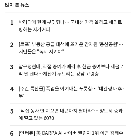
많이 본 뉴스
1
박리다매 한계 부딪혔나… 국내선 가격 올리고 해외로
향하는 저가커피
2
[르포] 부동산 공급 대책에 뜨거운 감자된 '용산공원'…
시민들은 "녹지 지켜야"
3
압구정현대, 직접 증여가 매각 후 현금 증여보다 세금 7
억 덜 낸다…계산기 두드리는 강남 고령층
4
[주간 특산물] 폭염을 이겨내는 푸릇함… '대관령 배추·
무'
5
"직접 농사 안 지으면 내년까지 팔아라"… 양도세 중과
에 떨고 있는 6070
6
[인터뷰] 美 DARPA AI 사이버 챌린지 1위 이끈 김태수