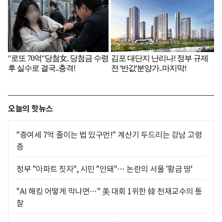
오늘의 핫뉴스
"증여세 7억 줄이는 법 있구먼!" 계산기 두드리는 강남 고령
층
정부 "아파트 짓자", 시민 "안돼"… 논란의 서울 '황금 땅'
"AI 해킹 어떻게 막냐면…" 美 대회 1위한 韓 천재교수의 통
찰