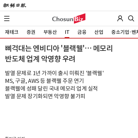
재테크
증권
부동산
IT
금융
산업
중소기업·벤
삐걱대는 엔비디아 '블랙웰'… 메모리
반도체 업계 악영향 우려
발열 문제로 1년 가까이 출시 미뤄진 '블랙웰'
MS, 구글, AWS 등 블랙웰 주문 연기
블랙웰에 성패 달린 국내 메모리 업계 실적
발열 문제 장기화되면 악영향 불가피