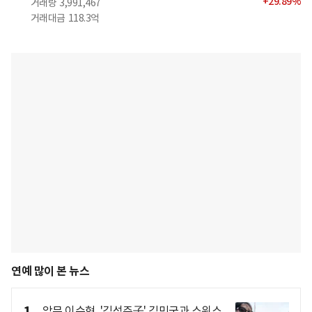
+
29.89
%
거래량
3,991,467
거래대금
118.3억
연예 많이 본 뉴스
악뮤 이수현, '김성주子' 김민국과 스위스