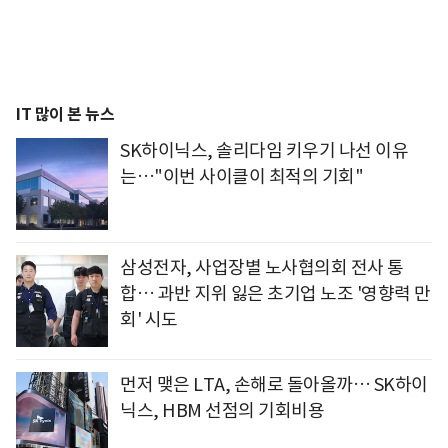
IT 많이 본 뉴스
SK하이닉스, 솔리다임 키우기 나선 이유
는…"이번 사이클이 최적의 기회"
삼성전자, 사업장별 노사협의회 전사 통
합… 과반 지위 잃은 초기업 노조 '영향력 만
회' 시도
먼저 맺은 LTA, 손해로 돌아올까… SK하이
닉스, HBM 선점의 기회비용