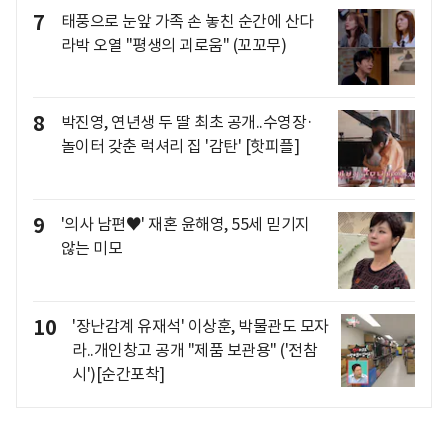
7
태풍으로 눈앞 가족 손 놓친 순간에 산다
라박 오열 "평생의 괴로움" (꼬꼬무)
8
박진영, 연년생 두 딸 최초 공개..수영장·
놀이터 갖춘 럭셔리 집 '감탄' [핫피플]
9
'의사 남편♥' 재혼 윤해영, 55세 믿기지
않는 미모
10
'장난감계 유재석' 이상훈, 박물관도 모자
라..개인창고 공개 "제품 보관용" ('전참
시')[순간포착]