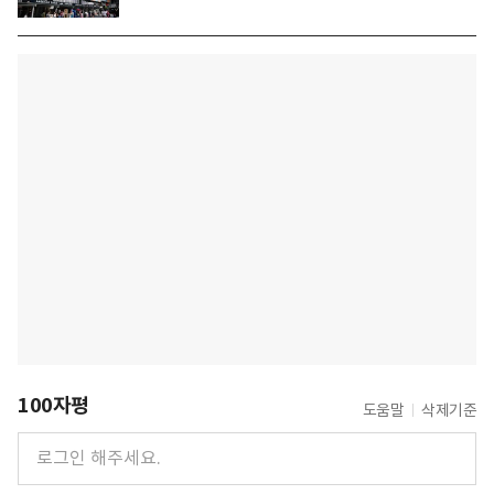
100자평
도움말
삭제기준