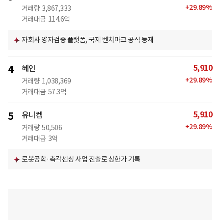
+
29.89
%
거래량
3,867,333
거래대금
114.6억
자회사 양자검증 플랫폼, 국제 벤치마크 공식 등재
5,910
4
혜인
+
29.89
%
거래량
1,038,369
거래대금
57.3억
5,910
5
유니켐
+
29.89
%
거래량
50,506
거래대금
3억
로봇공학·촉각센싱 사업 진출로 상한가 기록