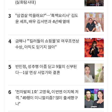
(실화탐사대)
3
"삼겹살 먹을래요?"…'흑백요리사' 김도
윤 셰프, 배우 김서연과 4년째 열애
4
금해나 "'킬러들의 쇼핑몰'로 여우조연상
수상, 아직도 믿기지 않아"
5
반민정, 성추행 아픔 딛고 9월의 신부된
다…1살 연상 사업가와 결혼
6
'전자발찌 1호' 고영욱, 이번엔 이지혜 저
격.."49평이 미니멀리즘? 많이 출세했구
나"