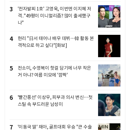
3
'전자발찌 1호' 고영욱, 이번엔 이지혜 저
격.."49평이 미니멀리즘? 많이 출세했구
나"
4
현리 "日서 태어나 배우 데뷔…韓 활동 본
격적으로 하고 싶다"[화보]
5
전소미, 수영복이 핫걸 담기에 너무 작은
거 아냐? 여름 미모에 '깜짝'
6
'빨간풍선' 이상우, 피부과 의사 변신…첫
스틸 속 부드러운 남성미
7
'이동국 딸' 재아, 골프대회 우승 "큰 수술