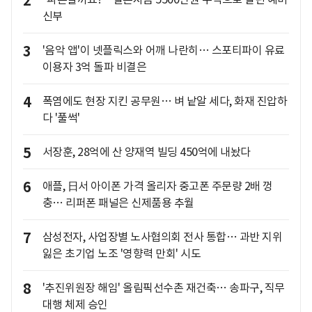
2
신부
3
'음악 앱'이 넷플릭스와 어깨 나란히… 스포티파이 유료
이용자 3억 돌파 비결은
4
폭염에도 현장 지킨 공무원… 벼 낱알 세다, 화재 진압하
다 '풀썩'
5
서장훈, 28억에 산 양재역 빌딩 450억에 내놨다
6
애플, 日서 아이폰 가격 올리자 중고폰 주문량 2배 껑
충… 리퍼폰 패널은 신제품용 추월
7
삼성전자, 사업장별 노사협의회 전사 통합… 과반 지위
잃은 초기업 노조 '영향력 만회' 시도
8
'추진위원장 해임' 올림픽선수촌 재건축… 송파구, 직무
대행 체제 승인