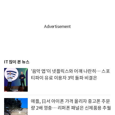
IT 많이 본 뉴스
'음악 앱'이 넷플릭스와 어깨 나란히… 스포
티파이 유료 이용자 3억 돌파 비결은
애플, 日서 아이폰 가격 올리자 중고폰 주문
량 2배 껑충… 리퍼폰 패널은 신제품용 추월