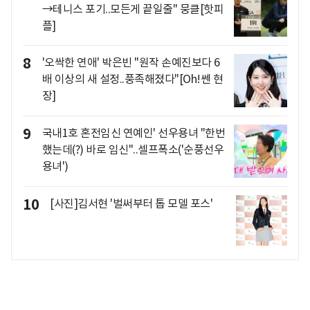
→테니스 포기..모든게 끝일줄" 뭉클[핫피
플]
8
'오싹한 연애' 박은빈 "원작 손예진보다 6
배 이상의 새 설정..풍족해졌다"[Oh!쎈 현
장]
9
국내1호 혼전임신 연예인' 선우용녀 "한번
했는데(?) 바로 임신"..셀프폭소('순풍선우
용녀')
10
[사진]김서현 '벌써부터 톱 모델 포스'