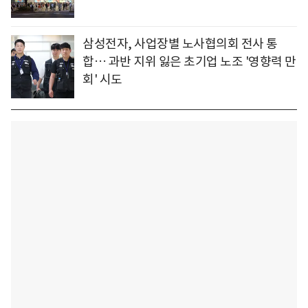
삼성전자, 사업장별 노사협의회 전사 통
합… 과반 지위 잃은 초기업 노조 '영향력 만
회' 시도