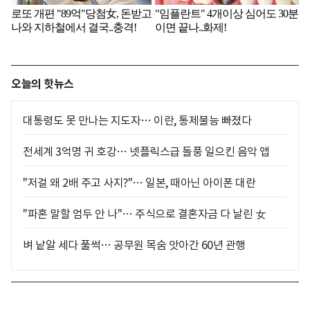
오늘의 핫뉴스
대통령도 못 만나는 지도자… 이란, 통제불능 빠졌다
전세계 3억명 귀 호강… 넷플릭스급 돌풍 일으킨 음악 앱
"저걸 왜 2배 주고 사지?"… 일본, 때아닌 아이폰 대란
"파혼 말할 엄두 안 나"… 주식으로 결혼자금 다 날린 女
벼 낱알 세다 풀썩… 공무원 목숨 앗아간 60년 관행