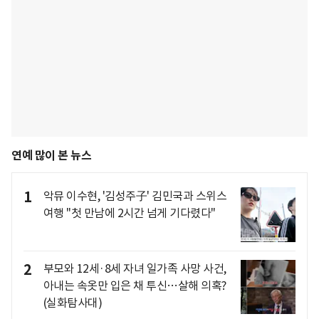
연예 많이 본 뉴스
1
악뮤 이수현, '김성주子' 김민국과 스위스
여행 "첫 만남에 2시간 넘게 기다렸다"
2
부모와 12세·8세 자녀 일가족 사망 사건,
아내는 속옷만 입은 채 투신…살해 의혹?
(실화탐사대)