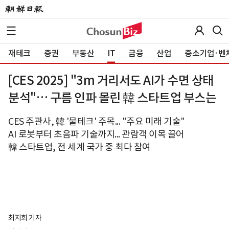
재테크
증권
부동산
IT
금융
산업
중소기업·벤
[CES 2025] "3m 거리서도 AI가 수면 상태
분석"… 구름 인파 몰린 韓 스타트업 부스는
CES 주관사, 韓 '물테크' 주목... "주요 미래 기술"
AI 로봇부터 초음파 기술까지... 관람객 이목 끌어
韓 스타트업, 전 세계 국가 중 최다 참여
최지희 기자