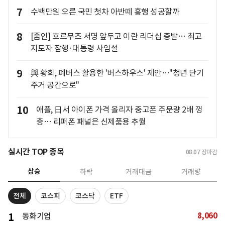
7
수백만원 오른 국민 첫차 아반떼 흥행 성공할까
8
[줌인] 호르무즈 서명 앞두고 이란 리더십 증발… 최고
지도자 잠행·대통령 사임설
9
與 황희, 폐버스 활용한 '버스하우스' 제안…"청년 단기
주거 공간으로"
10
애플, 日서 아이폰 가격 올리자 중고폰 주문량 2배 껑
충… 리퍼폰 패널은 신제품용 추월
실시간 TOP 종목
08.07
장마감
상승
하락
거래대금
거래량
전체
코스피
코스닥
ETF
8,060
1
동화기업