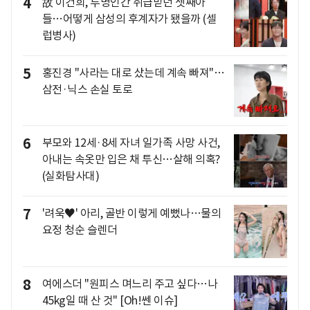
4
故 이건희, 투명인간 취급받던 셋째아
들…어떻게 삼성의 후계자가 됐을까 (셀
럽병사)
5
홍진경 "사라는 대로 샀는데 계속 빠져"…
삼전·닉스 손실 토로
6
부모와 12세·8세 자녀 일가족 사망 사건,
아내는 속옷만 입은 채 투신…살해 의혹?
(실화탐사대)
7
'려욱♥' 아리, 골반 이렇게 예뻤나…물의
요정 청순 슬렌더
8
여에스더 "원피스 며느리 주고 싶다…나
45kg일 때 산 것" [Oh!쎈 이슈]