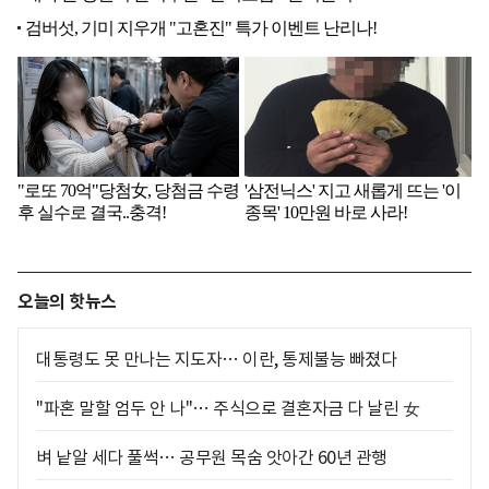
오늘의 핫뉴스
대통령도 못 만나는 지도자… 이란, 통제불능 빠졌다
"파혼 말할 엄두 안 나"… 주식으로 결혼자금 다 날린 女
벼 낱알 세다 풀썩… 공무원 목숨 앗아간 60년 관행