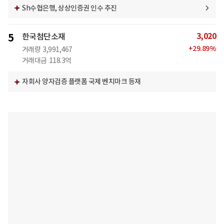
Sh수협은행, 상상인증권 인수 추진
3,020
5
한국첨단소재
+
29.89
%
거래량
3,991,467
거래대금
118.3억
자회사 양자검증 플랫폼 국제 벤치마크 등재