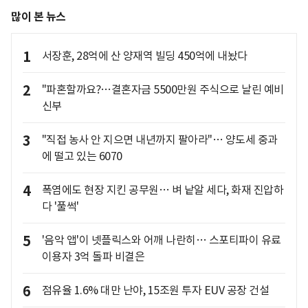
많이 본 뉴스
1
서장훈, 28억에 산 양재역 빌딩 450억에 내놨다
2
"파혼할까요?…결혼자금 5500만원 주식으로 날린 예비
신부
3
"직접 농사 안 지으면 내년까지 팔아라"… 양도세 중과
에 떨고 있는 6070
4
폭염에도 현장 지킨 공무원… 벼 낱알 세다, 화재 진압하
다 '풀썩'
5
'음악 앱'이 넷플릭스와 어깨 나란히… 스포티파이 유료
이용자 3억 돌파 비결은
6
점유율 1.6% 대만 난야, 15조원 투자 EUV 공장 건설