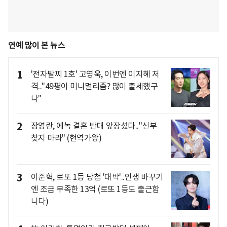
연예 많이 본 뉴스
1
'전자발찌 1호' 고영욱, 이번엔 이지혜 저
격.."49평이 미니멀리즘? 많이 출세했구
나"
2
장영란, 에녹 결혼 반대 앞장섰다.."신부
찾지 마라" (현역가왕)
3
이준혁, 로또 1등 당첨 '대박'..인생 바꾸기
엔 조금 부족한 13억 (로또 1등도 출근합
니다)