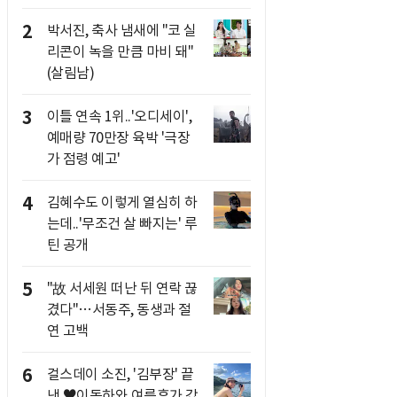
2
박서진, 축사 냄새에 "코 실
리콘이 녹을 만큼 마비 돼"
(살림남)
3
이틀 연속 1위..'오디세이',
예매량 70만장 육박 '극장
가 점령 예고'
4
김혜수도 이렇게 열심히 하
는데..'무조건 살 빠지는' 루
틴 공개
5
"故 서세원 떠난 뒤 연락 끊
겼다"…서동주, 동생과 절
연 고백
6
걸스데이 소진, '김부장' 끝
낸 ♥이동하와 여름휴가 갔