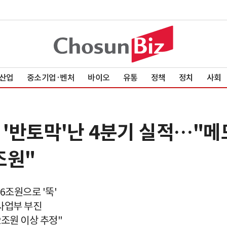
산업
중소기업·벤처
바이오
유통
정책
정치
사회
 '반토막'난 4분기 실적…"메
조원"
6조원으로 '뚝'
 사업부 부진
2조원 이상 추정"