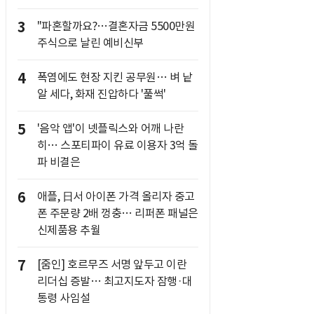
3
"파혼할까요?…결혼자금 5500만원
주식으로 날린 예비신부
4
폭염에도 현장 지킨 공무원… 벼 낱
알 세다, 화재 진압하다 '풀썩'
5
'음악 앱'이 넷플릭스와 어깨 나란
히… 스포티파이 유료 이용자 3억 돌
파 비결은
6
애플, 日서 아이폰 가격 올리자 중고
폰 주문량 2배 껑충… 리퍼폰 패널은
신제품용 추월
7
[줌인] 호르무즈 서명 앞두고 이란
리더십 증발… 최고지도자 잠행·대
통령 사임설