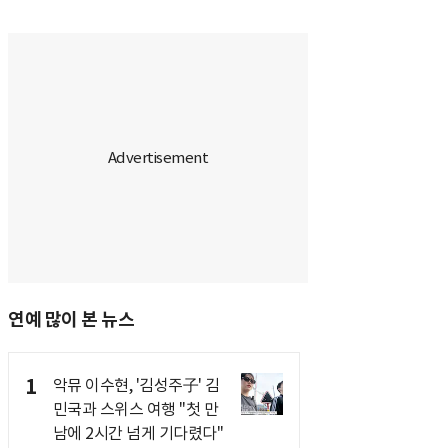
연예 많이 본 뉴스
1
악뮤 이수현, '김성주子' 김
민국과 스위스 여행 "첫 만
남에 2시간 넘게 기다렸다"