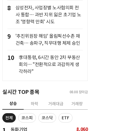
8
삼성전자, 사업장별 노사협의회 전
사 통합… 과반 지위 잃은 초기업 노
조 '영향력 만회' 시도
9
'추진위원장 해임' 올림픽선수촌 재
건축… 송파구, 직무대행 체제 승인
10
李대통령, 6시간 동안 2차 부동산
회의… "전환적으로 과감하게 생
각하라"
실시간 TOP 종목
08.08
장마감
상승
하락
거래대금
거래량
전체
코스피
코스닥
ETF
8,060
1
동화기업