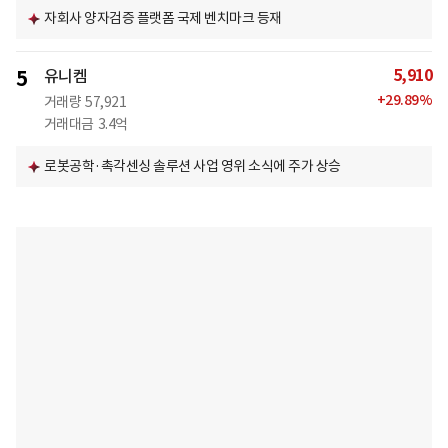
자회사 양자검증 플랫폼 국제 벤치마크 등재
5,910
5
유니켐
+
29.89
%
거래량
57,921
거래대금
3.4억
로봇공학·촉각센싱 솔루션 사업 영위 소식에 주가 상승