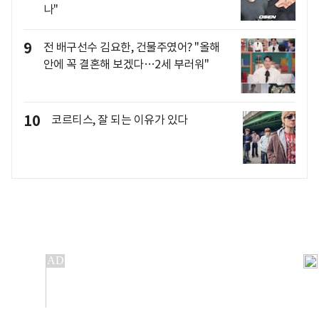
나"
9
전 배구선수 김요한, 건물주였어? "올해
안에 꼭 결혼해 보겠다…2세 부러워"
10
코르티스, 잘 되는 이유가 있다
개인정보처리방침
앱설치(Android)