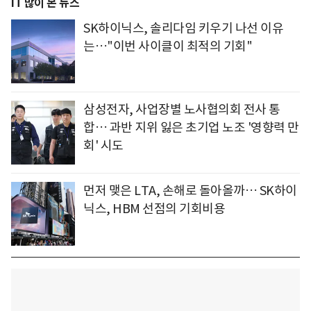
IT 많이 본 뉴스
SK하이닉스, 솔리다임 키우기 나선 이유
는…"이번 사이클이 최적의 기회"
삼성전자, 사업장별 노사협의회 전사 통
합… 과반 지위 잃은 초기업 노조 '영향력 만
회' 시도
먼저 맺은 LTA, 손해로 돌아올까… SK하이
닉스, HBM 선점의 기회비용