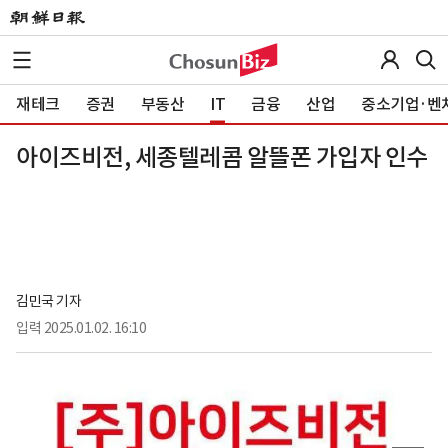
재테크
증권
부동산
IT
금융
산업
중소기업·벤
아이즈비전, 세종텔레콤 알뜰폰 가입자 인수
김민국 기자
입력
2025.01.02. 16:10