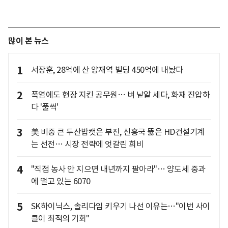
많이 본 뉴스
1
서장훈, 28억에 산 양재역 빌딩 450억에 내놨다
2
폭염에도 현장 지킨 공무원… 벼 낱알 세다, 화재 진압하
다 '풀썩'
3
美 비중 큰 두산밥캣은 부진, 신흥국 뚫은 HD건설기계
는 선전… 시장 전략에 엇갈린 희비
4
"직접 농사 안 지으면 내년까지 팔아라"… 양도세 중과
에 떨고 있는 6070
5
SK하이닉스, 솔리다임 키우기 나선 이유는…"이번 사이
클이 최적의 기회"