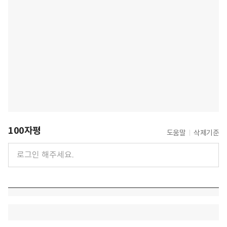
100자평
도움말
삭제기준