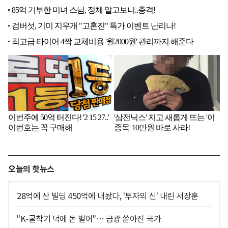
오늘의 핫뉴스
28억에 산 빌딩 450억에 내놨다, '투자의 신' 내린 서장훈
"K-굴착기 덕에 돈 벌어"… 금광 쏟아진 국가