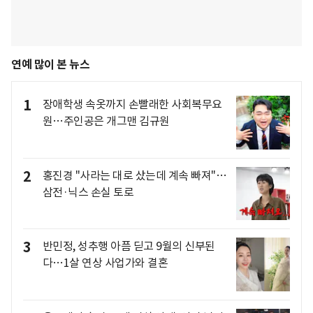
연예 많이 본 뉴스
1
장애학생 속옷까지 손빨래한 사회복무요
원…주인공은 개그맨 김규원
2
홍진경 "사라는 대로 샀는데 계속 빠져"…
삼전·닉스 손실 토로
3
반민정, 성추행 아픔 딛고 9월의 신부된
다…1살 연상 사업가와 결혼