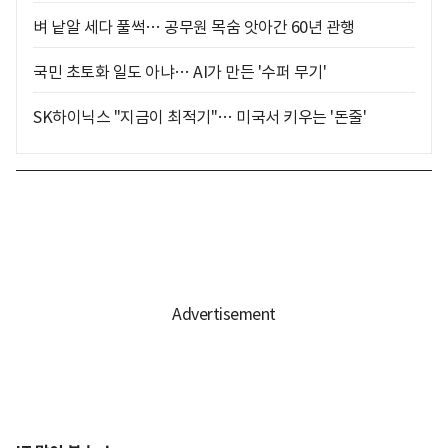
벼 낱알 세다 풀썩… 공무원 목숨 앗아간 60년 관행
국민 초토화 일도 아냐… AI가 만든 '수퍼 무기'
SK하이닉스 "지금이 최적기"… 미국서 키우는 '돈줄'