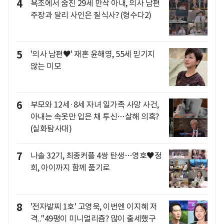
4
욕조에서 숨진 29세 만삭 아내, 의사 남편
주장과 달리 사인은 질식사? (형수다2)
5
'의사 남편♥' 재혼 윤해영, 55세 믿기지
않는 미모
6
부모와 12세·8세 자녀 일가족 사망 사건,
아내는 속옷만 입은 채 투신…살해 의혹?
(실화탐사대)
7
나솔 32기, 최종커플 4쌍 탄생…영호♥정
희, 아이까지 함께 품기로
8
'전자발찌 1호' 고영욱, 이번엔 이지혜 저
격.."49평이 미니멀리즘? 많이 출세했구