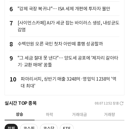
6
"강제 국장 복귀냐"… ISA 세제 개편에 투자자 불만
7
[사이언스카페] AI가 세균 잡는 바이러스 생성, 내성균도
감염
8
수백만원 오른 국민 첫차 아반떼 흥행 성공할까
9
"그 세금 절대 못 낸다"… 양도세 공포에 '제자리 갈아타
기·교환 매매' 꿈틀
10
파마리서치, 상반기 매출 3248억·영업익 1238억 '역
대 최대'
실시간 TOP 종목
08.07 12:52
장중
상승
하락
거래대금
거래량
전체
코스피
코스닥
ETF