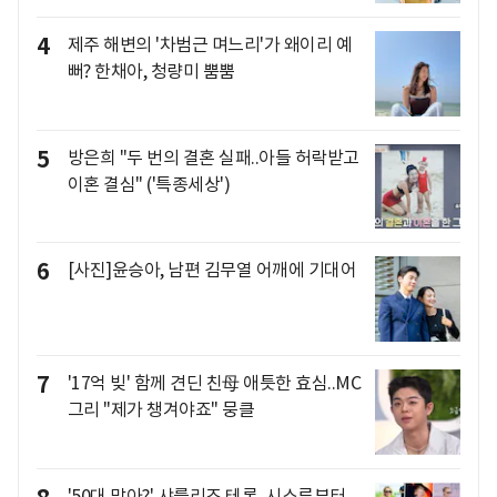
4
제주 해변의 '차범근 며느리'가 왜이리 예
뻐? 한채아, 청량미 뿜뿜
5
방은희 "두 번의 결혼 실패..아들 허락받고
이혼 결심" ('특종세상')
6
[사진]윤승아, 남편 김무열 어깨에 기대어
7
'17억 빚' 함께 견딘 친母 애틋한 효심..MC
그리 "제가 챙겨야죠" 뭉클
'50대 맞아?' 샤를리즈 테론, 시스루부터