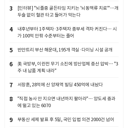
3
[인터뷰] "뇌졸중 골든타임 지키는 '뇌동맥류 치료'"…개
두술 없이 혈관 타고 들어가 막는다
4
내후년부터 1주택자·3주택자 종부세 격차 커진다… 시
가 100억 안팎 수준부터는 줄어
5
반얀트리 부산 해운대, 195개 객실·다이닝 시설 공개
6
美 국방부, 이란전 무기 소진에 방산업체 증산 압박… "3
주 내 납품 계획 내라"
7
서장훈, 28억에 산 양재역 빌딩 450억에 내놨다
8
"직접 농사 안 지으면 내년까지 팔아라"… 양도세 중과
에 떨고 있는 6070
9
부동산 세제 발표 후 5일, 국민 입법 의견 2000건 넘어