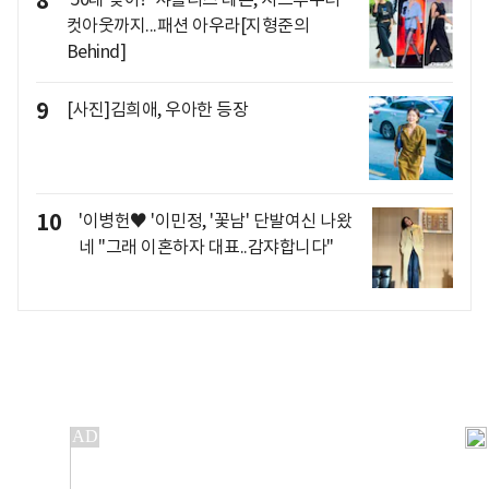
8
컷아웃까지...패션 아우라[지형준의
Behind]
9
[사진]김희애, 우아한 등장
10
'이병헌♥ '이민정, '꽃남' 단발여신 나왔
네 "그래 이혼하자 대표..감쟈합니다"