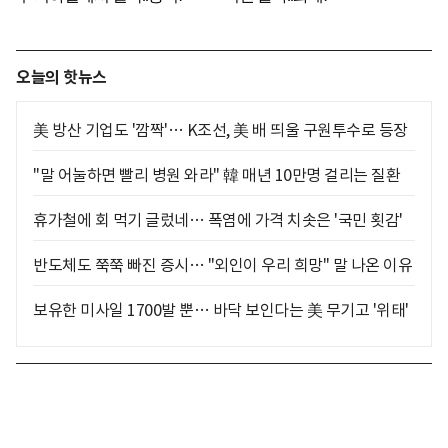
오늘의 핫뉴스
美 방산 기업도 '깜짝'… K조선, 美 배 띄울 구원투수로 등장
"말 어눌하면 빨리 병원 와라" 韓 매년 10만명 걸리는 질환
휴가철에 회 먹기 글렀네… 폭염에 가격 치솟은 '국민 횟감'
반도체도 쭉쭉 빠진 증시… "외인이 우리 희망" 말 나온 이유
보유한 미사일 1700발 뿐… 바닥 보인다는 美 무기고 '위태'