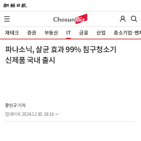
재테크
증권
부동산
IT
금융
산업
중소기업·벤
파나소닉, 살균 효과 99% 침구청소기
신제품 국내 출시
황민규 기자
업데이트
2024.12.30. 18:16