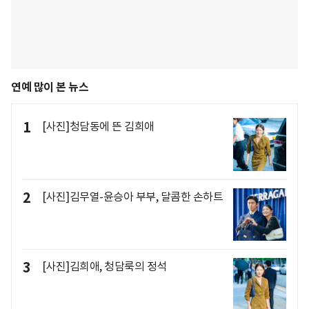
연예 많이 본 뉴스
1
[사진]청담동에 뜬 김희애
2
[사진]김무열-윤승아 부부, 달콤한 손하트
3
[사진]김희애, 청담룩의 정석