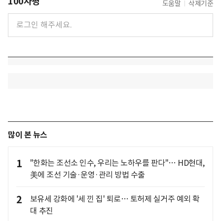
100자평
도움말
삭제기준
많이 본 뉴스
1
"한화는 조선소 인수, 우리는 노하우를 판다"… HD현대,
美에 조선 기술·운영·관리 방법 수출
2
보유세 강화에 '세 낀 집' 퇴로… 토허제 실거주 예외 확
대 추진