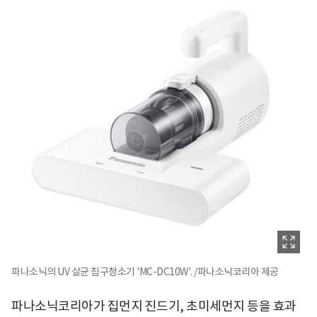
파나소닉의 UV 살균 침구청소기 'MC-DC10W'. /파나소닉코리아 제공
파나소닉코리아가 집먼지 진드기, 초미세먼지 등을 효과