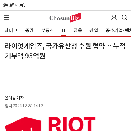
재테크
증권
부동산
IT
금융
산업
중소기업·벤
라이엇게임즈, 국가유산청 후원 협약… 누적
기부액 93억원
윤예원 기자
입력
2024.12.27. 14:12