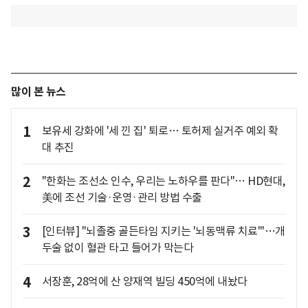
많이 본 뉴스
1
보유세 강화에 '세 낀 집' 퇴로… 토허제 실거주 예외 확
대 추진
2
"한화는 조선소 인수, 우리는 노하우를 판다"… HD현대,
美에 조선 기술·운영·관리 방법 수출
3
[인터뷰] "뇌졸중 골든타임 지키는 '뇌동맥류 치료'"…개
두술 없이 혈관 타고 들어가 막는다
4
서장훈, 28억에 산 양재역 빌딩 450억에 내놨다