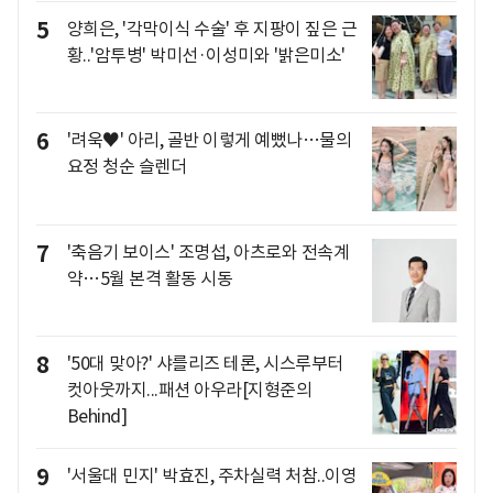
5
양희은, '각막이식 수술' 후 지팡이 짚은 근
황..'암투병' 박미선·이성미와 '밝은미소'
6
'려욱♥' 아리, 골반 이렇게 예뻤나…물의
요정 청순 슬렌더
7
'축음기 보이스' 조명섭, 아츠로와 전속계
약…5월 본격 활동 시동
8
'50대 맞아?' 샤를리즈 테론, 시스루부터
컷아웃까지...패션 아우라[지형준의
Behind]
9
'서울대 민지' 박효진, 주차실력 처참..이영