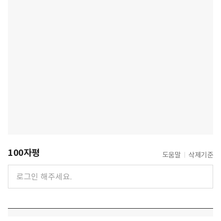
100자평
도움말
삭제기준