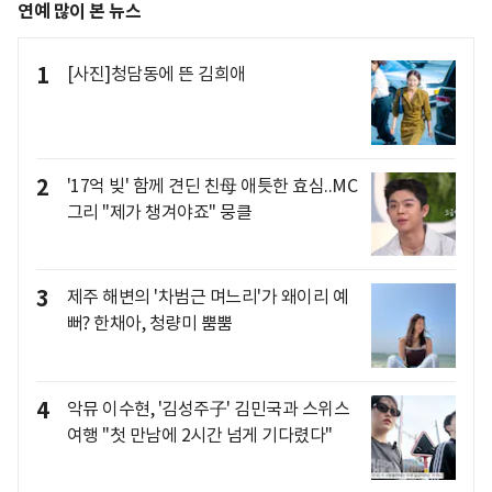
연예 많이 본 뉴스
1
[사진]청담동에 뜬 김희애
2
'17억 빚' 함께 견딘 친母 애틋한 효심..MC
그리 "제가 챙겨야죠" 뭉클
3
제주 해변의 '차범근 며느리'가 왜이리 예
뻐? 한채아, 청량미 뿜뿜
4
악뮤 이수현, '김성주子' 김민국과 스위스
여행 "첫 만남에 2시간 넘게 기다렸다"