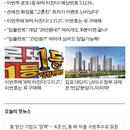
오늘의 핫뉴스
美 방산 기업도 '깜짝'… K조선, 美 배 띄울 구원투수로 등장