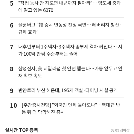
5
"직접 농사 안 지으면 내년까지 팔아라"… 양도세 중과
에 떨고 있는 6070
6
블룸버그 "韓 증시 변동성 진정 국면… 레버리지 청산·
규제 효과"
7
내후년부터 1주택자·3주택자 종부세 격차 커진다… 시
가 100억 안팎 수준부터는 줄어
8
삼성전자, 美 테일러팹 첫 인턴 뽑는다…가동 앞두고 인
재 확보 속도
9
반얀트리 부산 해운대, 195개 객실·다이닝 시설 공개
10
[주간증시전망] "외국인 언제 돌아오나"…역대급 반
등 뒤 더 막막해진 증시
실시간 TOP 종목
08.09
장마감