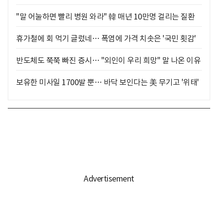
"말 어눌하면 빨리 병원 와라" 韓 매년 10만명 걸리는 질환
휴가철에 회 먹기 글렀네… 폭염에 가격 치솟은 '국민 횟감'
반도체도 쭉쭉 빠진 증시… "외인이 우리 희망" 말 나온 이유
보유한 미사일 1700발 뿐… 바닥 보인다는 美 무기고 '위태'