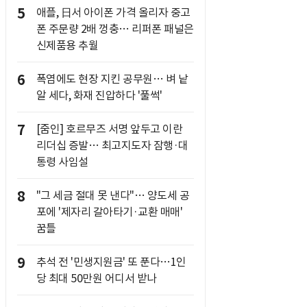
5
애플, 日서 아이폰 가격 올리자 중고
폰 주문량 2배 껑충… 리퍼폰 패널은
신제품용 추월
6
폭염에도 현장 지킨 공무원… 벼 낱
알 세다, 화재 진압하다 '풀썩'
7
[줌인] 호르무즈 서명 앞두고 이란
리더십 증발… 최고지도자 잠행·대
통령 사임설
8
"그 세금 절대 못 낸다"… 양도세 공
포에 '제자리 갈아타기·교환 매매'
꿈틀
9
추석 전 '민생지원금' 또 푼다…1인
당 최대 50만원 어디서 받나