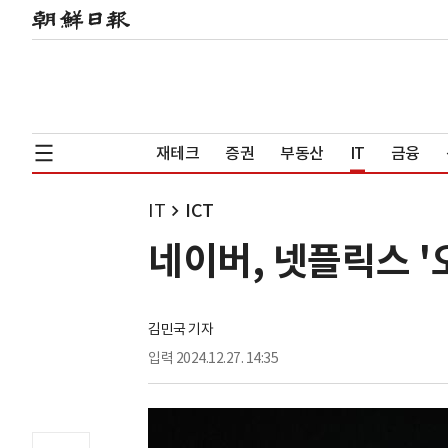
재테크
증권
부동산
IT
금융
IT
ICT
네이버, 넷플릭스 
김민국 기자
입력
2024.12.27. 14:35