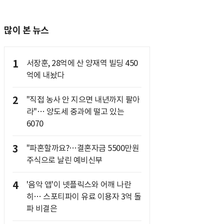
많이 본 뉴스
1
서장훈, 28억에 산 양재역 빌딩 450
억에 내놨다
2
"직접 농사 안 지으면 내년까지 팔아
라"… 양도세 중과에 떨고 있는
6070
3
"파혼할까요?…결혼자금 5500만원
주식으로 날린 예비신부
4
'음악 앱'이 넷플릭스와 어깨 나란
히… 스포티파이 유료 이용자 3억 돌
파 비결은