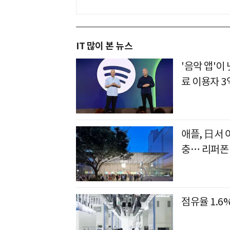
IT 많이 본 뉴스
'음악 앱'
료 이용자 3
애플, 日서 
충… 리퍼폰
점유율 1.6