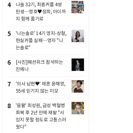
4
나솔 32기, 최종커플 4쌍
탄생…영호♥정희, 아이까
지 함께 품기로
5
'나는솔로' 14기 영자-상철,
현실커플 실패…영자 "나
는솔로"
6
[사진]패션위크 참석하는
진예나
7
'의사 남편♥' 재혼 윤해영,
55세 믿기지 않는 미모
8
'응팔' 최성원, 급성 백혈병
회복 후 2년 만에 재발 "서
있지 못할 정도로 고통스러
웠다"