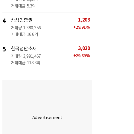
거래대금
5.3억
1,203
4
상상인증권
+
29.91
%
거래량
1,380,356
거래대금
16.6억
3,020
5
한국첨단소재
+
29.89
%
거래량
3,991,467
거래대금
118.3억