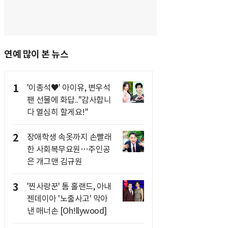
연예 많이 본 뉴스
1
'이종석♥' 아이유, 변우석
팬 선물에 화답.."감사합니
다 열심히 할게요!"
2
장애학생 속옷까지 손빨래
한 사회복무요원…주인공
은 개그맨 김규원
3
'찐사랑꾼' 톰 홀랜드, 아내
젠데이아 '노출사고' 막아
낸 매너손 [Oh!llywood]