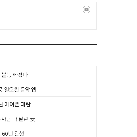
제불능 빠졌다
풍 일으킨 음악 앱
아닌 아이폰 대란
혼자금 다 날린 女
 60년 관행