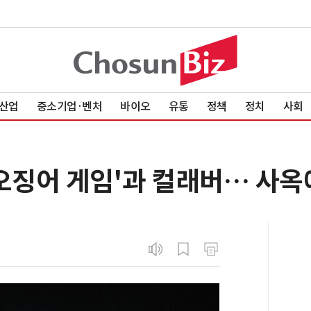
산업
중소기업·벤처
바이오
유통
정책
정치
사회
'오징어 게임'과 컬래버… 사옥