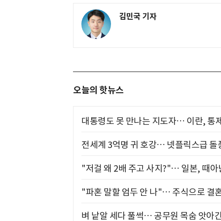
김민국 기자
오늘의 핫뉴스
대통령도 못 만나는 지도자… 이란, 통
전세계 3억명 귀 호강… 넷플릭스급 돌
"저걸 왜 2배 주고 사지?"… 일본, 때
"파혼 말할 엄두 안 나"… 주식으로 결
벼 낱알 세다 풀썩… 공무원 목숨 앗아간