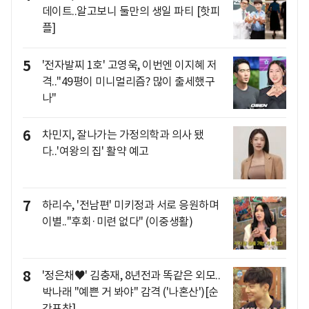
데이트..알고보니 둘만의 생일 파티 [핫피
플]
5
'전자발찌 1호' 고영욱, 이번엔 이지혜 저
격.."49평이 미니멀리즘? 많이 출세했구
나"
6
차민지, 잘나가는 가정의학과 의사 됐
다..'여왕의 집' 활약 예고
7
하리수, '전남편' 미키정과 서로 응원하며
이별.."후회·미련 없다" (이중생활)
8
'정은채♥' 김충재, 8년전과 똑같은 외모..
박나래 "예쁜 거 봐야" 감격 ('나혼산')[순
간포착]