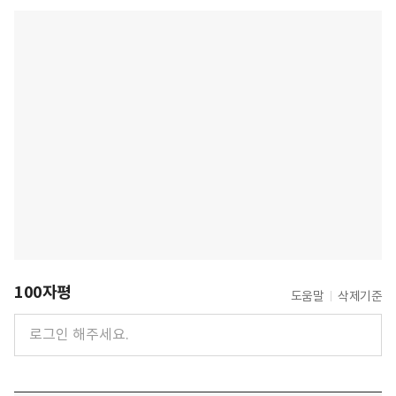
100자평
도움말
삭제기준