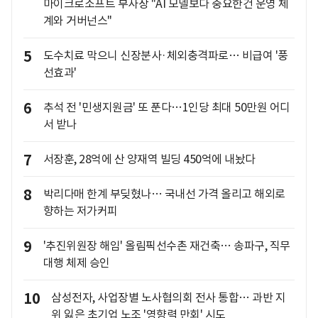
마이크로소프트 부사장 "AI 모델보다 중요한건 운영 체
계와 거버넌스"
5
도수치료 막으니 신장분사·체외충격파로… 비급여 '풍
선효과'
6
추석 전 '민생지원금' 또 푼다…1인당 최대 50만원 어디
서 받나
7
서장훈, 28억에 산 양재역 빌딩 450억에 내놨다
8
박리다매 한계 부딪혔나… 국내선 가격 올리고 해외로
향하는 저가커피
9
'추진위원장 해임' 올림픽선수촌 재건축… 송파구, 직무
대행 체제 승인
10
삼성전자, 사업장별 노사협의회 전사 통합… 과반 지
위 잃은 초기업 노조 '영향력 만회' 시도