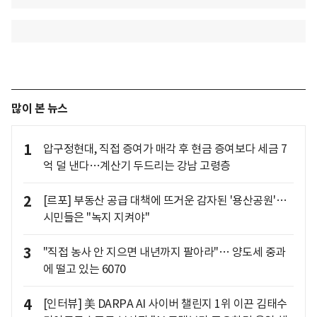
많이 본 뉴스
1
압구정현대, 직접 증여가 매각 후 현금 증여보다 세금 7
억 덜 낸다…계산기 두드리는 강남 고령층
2
[르포] 부동산 공급 대책에 뜨거운 감자된 '용산공원'…
시민들은 "녹지 지켜야"
3
"직접 농사 안 지으면 내년까지 팔아라"… 양도세 중과
에 떨고 있는 6070
4
[인터뷰] 美 DARPA AI 사이버 챌린지 1위 이끈 김태수