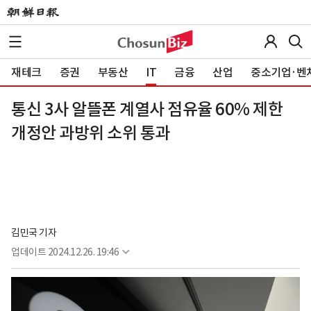
재테크
증권
부동산
IT
금융
산업
중소기업·벤
통신 3사 알뜰폰 계열사 점유율 60% 제한
개정안 과방위 소위 통과
김민국 기자
업데이트
2024.12.26. 19:46