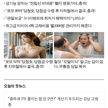
오늘의 핫뉴스
"증여세 7억 줄이는 법 있구먼!" 계산기 두드리는 강남 고령
층