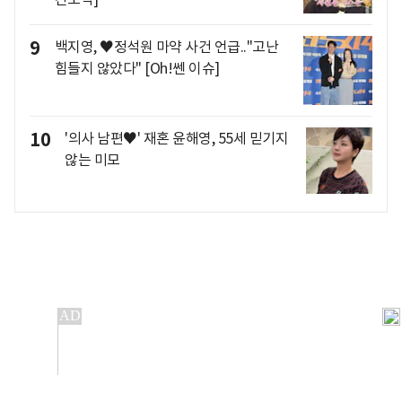
9
백지영, ♥정석원 마약 사건 언급.."고난
힘들지 않았다" [Oh!쎈 이슈]
10
'의사 남편♥' 재혼 윤해영, 55세 믿기지
않는 미모
개인정보처리방침
앱설치(Android)