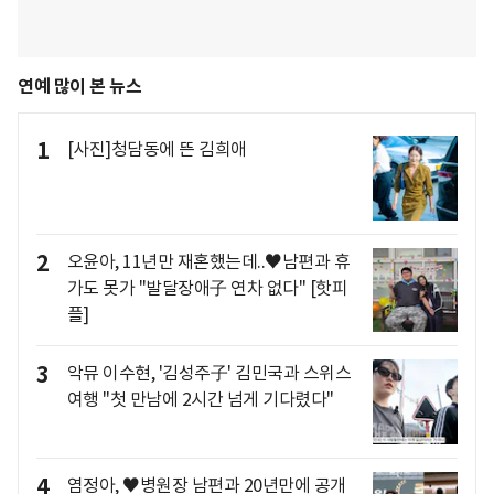
연예 많이 본 뉴스
1
[사진]청담동에 뜬 김희애
2
오윤아, 11년만 재혼했는데..♥남편과 휴
가도 못가 "발달장애子 연차 없다" [핫피
플]
3
악뮤 이수현, '김성주子' 김민국과 스위스
여행 "첫 만남에 2시간 넘게 기다렸다"
4
염정아, ♥병원장 남편과 20년만에 공개