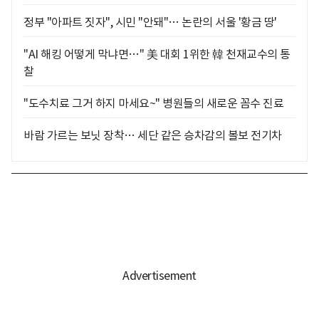
정부 "아파트 짓자", 시민 "안돼"… 논란의 서울 '황금 땅'
"AI 해킹 어떻게 막냐면…" 美 대회 1위한 韓 천재교수의 통
찰
"도수치료 그거 하지 마세요~" 병원들의 새로운 꼼수 진료
바람 가르는 보닛 장착… 세단 같은 승차감의 볼보 전기차