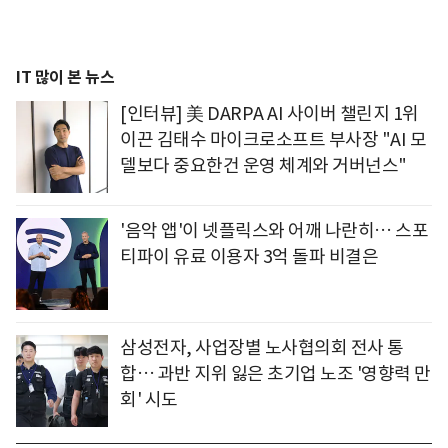
IT 많이 본 뉴스
[인터뷰] 美 DARPA AI 사이버 챌린지 1위
이끈 김태수 마이크로소프트 부사장 "AI 모
델보다 중요한건 운영 체계와 거버넌스"
'음악 앱'이 넷플릭스와 어깨 나란히… 스포
티파이 유료 이용자 3억 돌파 비결은
삼성전자, 사업장별 노사협의회 전사 통
합… 과반 지위 잃은 초기업 노조 '영향력 만
회' 시도