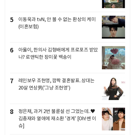
5
이동욱과 tvN, 안 볼 수 없는 환상의 케미
(이혼보험)
6
아옳이, 한의사 김형배에게 프로포즈 받았
나? 로맨틱한 장미꽃 백송이
7
레인보우 조현영, 깜짝 결혼발표..상대는
20살 연상男('그냥 조현영')
8
정은채, 과거 2번 불륜설 선 그었는데..♥
김충재와 열애에 재소환 '경계' [Oh!쎈 이
슈]