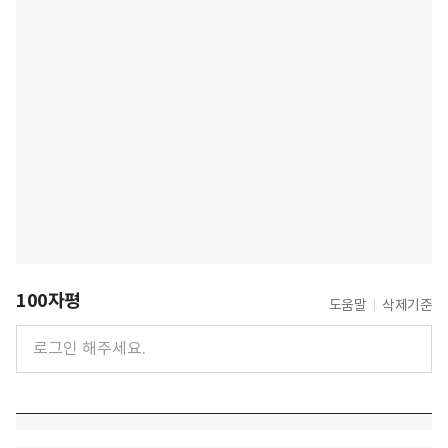
100자평
도움말
삭제기준