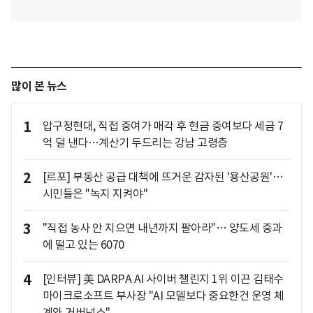
많이 본 뉴스
1
압구정현대, 직접 증여가 매각 후 현금 증여보다 세금 7
억 덜 낸다…계산기 두드리는 강남 고령층
2
[르포] 부동산 공급 대책에 뜨거운 감자된 '용산공원'…
시민들은 "녹지 지켜야"
3
"직접 농사 안 지으면 내년까지 팔아라"… 양도세 중과
에 떨고 있는 6070
4
[인터뷰] 美 DARPA AI 사이버 챌린지 1위 이끈 김태수
마이크로소프트 부사장 "AI 모델보다 중요한건 운영 체
계와 거버넌스"