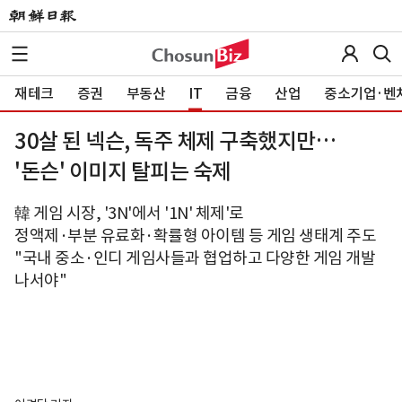
재테크
증권
부동산
IT
금융
산업
중소기업·벤
30살 된 넥슨, 독주 체제 구축했지만…
'돈슨' 이미지 탈피는 숙제
韓 게임 시장, '3N'에서 '1N' 체제'로
정액제·부분 유료화·확률형 아이템 등 게임 생태계 주도
"국내 중소·인디 게임사들과 협업하고 다양한 게임 개발
나서야"