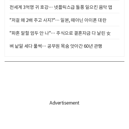
전세계 3억명 귀 호강… 넷플릭스급 돌풍 일으킨 음악 앱
"저걸 왜 2배 주고 사지?"… 일본, 때아닌 아이폰 대란
"파혼 말할 엄두 안 나"… 주식으로 결혼자금 다 날린 女
벼 낱알 세다 풀썩… 공무원 목숨 앗아간 60년 관행