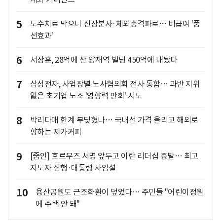
5
도수치료 막으니 신장분사·체외충격파로… 비급여 '풍
선효과'
6
서장훈, 28억에 산 양재역 빌딩 450억에 내놨다
7
삼성전자, 사업장별 노사협의회 전사 통합… 과반 지위
잃은 초기업 노조 '영향력 만회' 시도
8
박리다매 한계 부딪혔나… 국내선 가격 올리고 해외로
향하는 저가커피
9
[줌인] 호르무즈 서명 앞두고 이란 리더십 증발… 최고
지도자 잠행·대통령 사임설
10
용산공원도 근조화환이 덮었다… 주민들 "어린이정원
에 주택 안 돼"