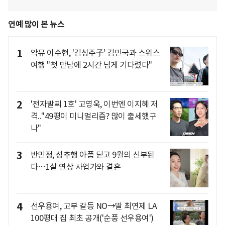
연예 많이 본 뉴스
1
악뮤 이수현, '김성주子' 김민국과 스위스
여행 "첫 만남에 2시간 넘게 기다렸다"
2
'전자발찌 1호' 고영욱, 이번엔 이지혜 저
격.."49평이 미니멀리즘? 많이 출세했구
나"
3
반민정, 성추행 아픔 딛고 9월의 신부된
다…1살 연상 사업가와 결혼
4
선우용여, 고부 갈등 NO→딸 최연제 LA
100평대 집 최초 공개('순풍 선우용여')