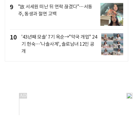
9
"故 서세원 떠난 뒤 연락 끊겼다"…서동
주, 동생과 절연 고백
10
'43년째 모솔' 7기 옥순→"약국 개업" 24
기 현숙…'나솔사계', 솔로남녀 12인 공
개
개인정보처리방침
앱설치(Android)
본 사이트의 주가 시세정보는 정보 제공 목적이며, 오류가