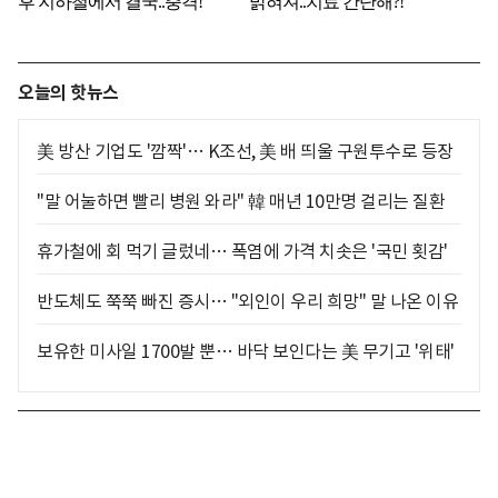
오늘의 핫뉴스
美 방산 기업도 '깜짝'… K조선, 美 배 띄울 구원투수로 등장
"말 어눌하면 빨리 병원 와라" 韓 매년 10만명 걸리는 질환
휴가철에 회 먹기 글렀네… 폭염에 가격 치솟은 '국민 횟감'
반도체도 쭉쭉 빠진 증시… "외인이 우리 희망" 말 나온 이유
보유한 미사일 1700발 뿐… 바닥 보인다는 美 무기고 '위태'