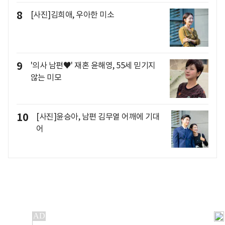
8
[사진]김희애, 우아한 미소
9
'의사 남편♥' 재혼 윤해영, 55세 믿기지
않는 미모
10
[사진]윤승아, 남편 김무열 어깨에 기대
어