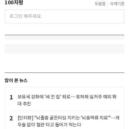
100자평
도움말
삭제기준
많이 본 뉴스
1
보유세 강화에 '세 낀 집' 퇴로… 토허제 실거주 예외 확
대 추진
2
[인터뷰] "뇌졸중 골든타임 지키는 '뇌동맥류 치료'"…개
두술 없이 혈관 타고 들어가 막는다