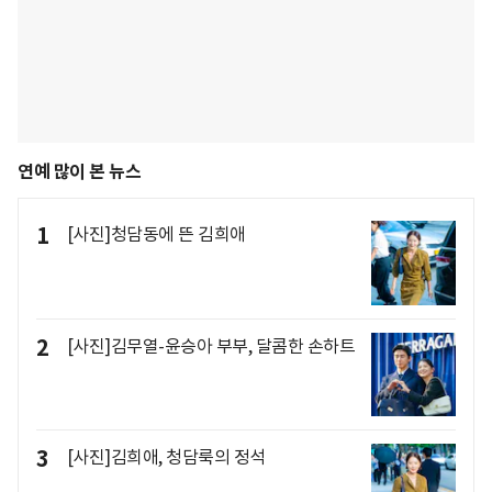
연예 많이 본 뉴스
1
[사진]청담동에 뜬 김희애
2
[사진]김무열-윤승아 부부, 달콤한 손하트
3
[사진]김희애, 청담룩의 정석