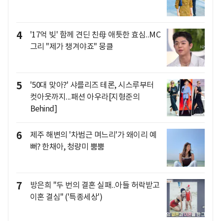
4
'17억 빚' 함께 견딘 친母 애틋한 효심..MC
그리 "제가 챙겨야죠" 뭉클
5
'50대 맞아?' 샤를리즈 테론, 시스루부터
컷아웃까지...패션 아우라[지형준의
Behind]
6
제주 해변의 '차범근 며느리'가 왜이리 예
뻐? 한채아, 청량미 뿜뿜
7
방은희 "두 번의 결혼 실패..아들 허락받고
이혼 결심" ('특종세상')