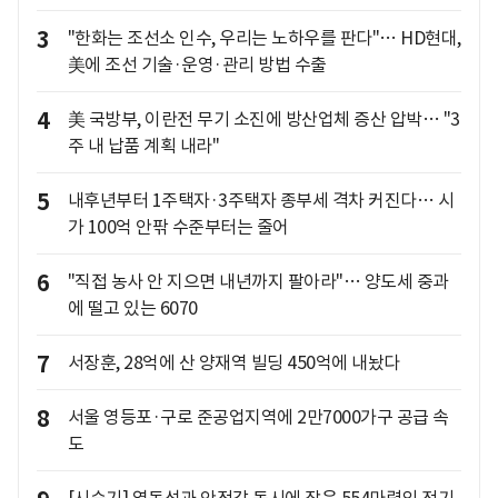
3
"한화는 조선소 인수, 우리는 노하우를 판다"… HD현대,
美에 조선 기술·운영·관리 방법 수출
4
美 국방부, 이란전 무기 소진에 방산업체 증산 압박… "3
주 내 납품 계획 내라"
5
내후년부터 1주택자·3주택자 종부세 격차 커진다… 시
가 100억 안팎 수준부터는 줄어
6
"직접 농사 안 지으면 내년까지 팔아라"… 양도세 중과
에 떨고 있는 6070
7
서장훈, 28억에 산 양재역 빌딩 450억에 내놨다
8
서울 영등포·구로 준공업지역에 2만7000가구 공급 속
도