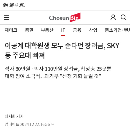
재테크
증권
부동산
IT
금융
산업
중소기업·벤
이공계 대학원생 모두 준다던 장려금, SKY
등 주요대 빠져
석사 80만원 ·박사 110만원 장려금, 확정大 25곳뿐
대학 참여 소극적... 과기부 "신청 기회 늘릴 것"
최지희 기자
업데이트
2024.12.22. 16:56