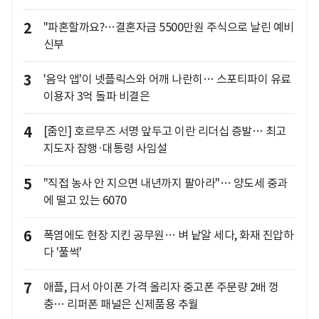
2
"파혼할까요?…결혼자금 5500만원 주식으로 날린 예비
신부
3
'음악 앱'이 넷플릭스와 어깨 나란히… 스포티파이 유료
이용자 3억 돌파 비결은
4
[줌인] 호르무즈 서명 앞두고 이란 리더십 증발… 최고
지도자 잠행·대통령 사임설
5
"직접 농사 안 지으면 내년까지 팔아라"… 양도세 중과
에 떨고 있는 6070
6
폭염에도 현장 지킨 공무원… 벼 낱알 세다, 화재 진압하
다 '풀썩'
7
애플, 日서 아이폰 가격 올리자 중고폰 주문량 2배 껑
충… 리퍼폰 패널은 신제품용 추월