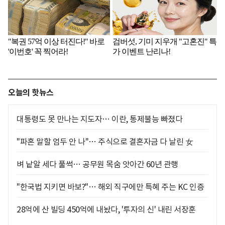
오늘의 핫뉴스
대통령도 못 만나는 지도자… 이란, 통제불능 빠졌다
"파혼 말할 엄두 안 나"… 주식으로 결혼자금 다 날린 女
벼 낱알 세다 풀썩… 공무원 목숨 앗아간 60년 관행
"한국법 지키면 바보?"… 해외 직구에만 특혜 주는 KC 인증
28억에 산 빌딩 450억에 내놨다, '투자의 신' 내린 서장훈