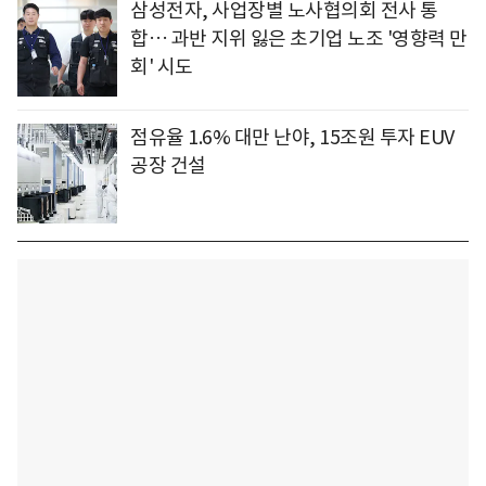
삼성전자, 사업장별 노사협의회 전사 통
합… 과반 지위 잃은 초기업 노조 '영향력 만
회' 시도
점유율 1.6% 대만 난야, 15조원 투자 EUV
공장 건설