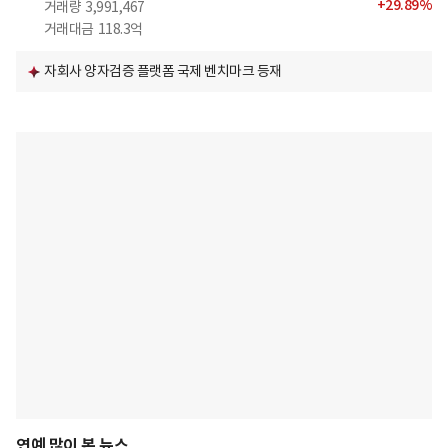
+
29.89
%
거래량
3,991,467
거래대금
118.3억
자회사 양자검증 플랫폼 국제 벤치마크 등재
연예 많이 본 뉴스