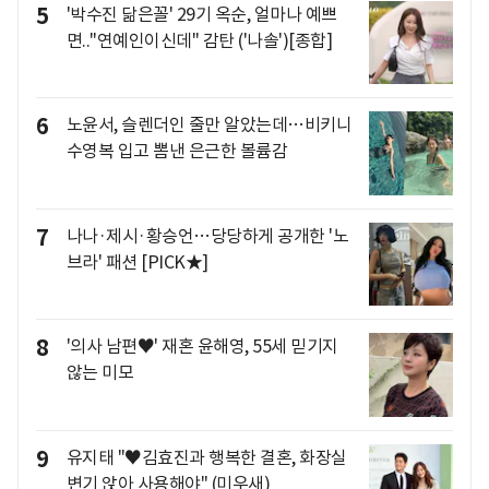
5
'박수진 닮은꼴' 29기 옥순, 얼마나 예쁘
면.."연예인이신데" 감탄 ('나솔')[종합]
6
노윤서, 슬렌더인 줄만 알았는데…비키니
수영복 입고 뽐낸 은근한 볼륨감
7
나나·제시·황승언…당당하게 공개한 '노
브라' 패션 [PICK★]
8
'의사 남편♥' 재혼 윤해영, 55세 믿기지
않는 미모
9
유지태 "♥김효진과 행복한 결혼, 화장실
변기 앉아 사용해야" (미우새)