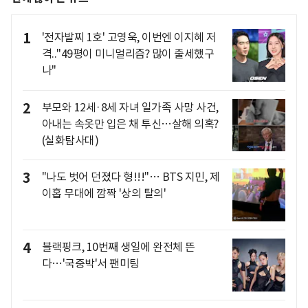
1
'전자발찌 1호' 고영욱, 이번엔 이지혜 저
격.."49평이 미니멀리즘? 많이 출세했구
나"
2
부모와 12세·8세 자녀 일가족 사망 사건,
아내는 속옷만 입은 채 투신…살해 의혹?
(실화탐사대)
3
"나도 벗어 던졌다 형!!!"… BTS 지민, 제
이홉 무대에 깜짝 '상의 탈의'
4
블랙핑크, 10번째 생일에 완전체 뜬
다…'국중박'서 팬미팅