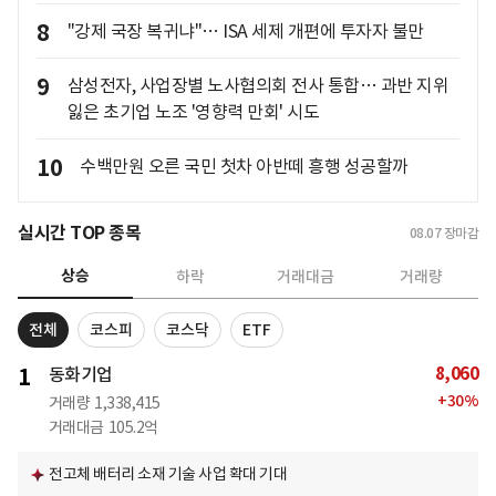
8
"강제 국장 복귀냐"… ISA 세제 개편에 투자자 불만
9
삼성전자, 사업장별 노사협의회 전사 통합… 과반 지위
잃은 초기업 노조 '영향력 만회' 시도
10
수백만원 오른 국민 첫차 아반떼 흥행 성공할까
실시간 TOP 종목
08.07
장마감
상승
하락
거래대금
거래량
전체
코스피
코스닥
ETF
8,060
1
동화기업
+
30
%
거래량
1,338,415
거래대금
105.2억
전고체 배터리 소재 기술 사업 확대 기대