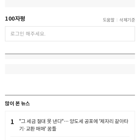
100자평
도움말
삭제기준
많이 본 뉴스
1
"그 세금 절대 못 낸다"… 양도세 공포에 '제자리 갈아타
기·교환 매매' 꿈틀