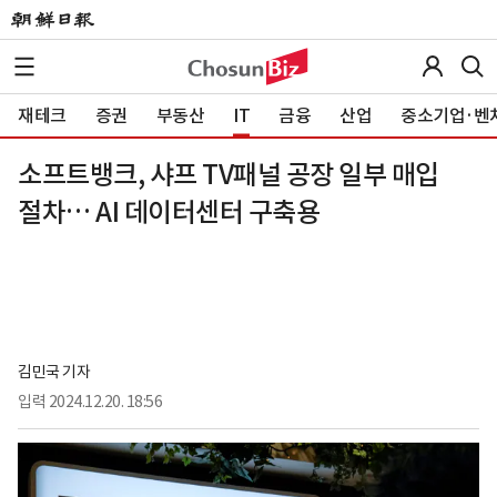
재테크
증권
부동산
IT
금융
산업
중소기업·벤
소프트뱅크, 샤프 TV패널 공장 일부 매입
절차… AI 데이터센터 구축용
김민국 기자
입력
2024.12.20. 18:56