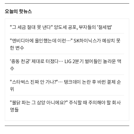
오늘의 핫뉴스
"그 세금 절대 못 낸다" 양도세 공포, 부자들의 '절세법'
"엔비디아에 올인했는데 이런…" SK하이닉스가 예상치 못
한 변수
'중동 천궁' 제대로 터졌다… LIG 2분기 벌어들인 놀라운 액
수
"스타벅스 진짜 안 가나?"… 탱크데이 논란 후 바뀐 결제 순
위
"불닭 파는 그 삼양 아니에요?" 주식할 때 주의해야 할 회사
명들