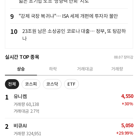
잃은 초기업 노조 '영향력 만회' 시도
9
"강제 국장 복귀냐"… ISA 세제 개편에 투자자 불만
10
23조원 남은 소상공인 코로나 대출… 정부, 또 탕감하
나
실시간 TOP 종목
08.07
장마감
상승
하락
거래대금
거래량
전체
코스피
코스닥
ETF
4,550
1
유니켐
+
30
%
거래량
60,138
거래대금
2.7억
5,050
2
비큐AI
+
29.99
%
거래량
324,951