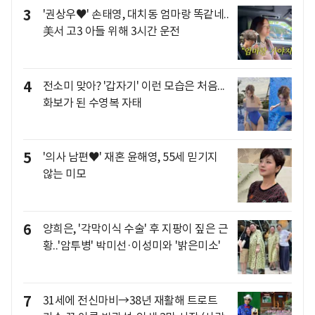
3
'권상우♥' 손태영, 대치동 엄마랑 똑같네..
美서 고3 아들 위해 3시간 운전
4
전소미 맞아? '갑자기' 이런 모습은 처음...
화보가 된 수영복 자태
5
'의사 남편♥' 재혼 윤해영, 55세 믿기지
않는 미모
6
양희은, '각막이식 수술' 후 지팡이 짚은 근
황..'암투병' 박미선·이성미와 '밝은미소'
7
31세에 전신마비→38년 재활해 트로트