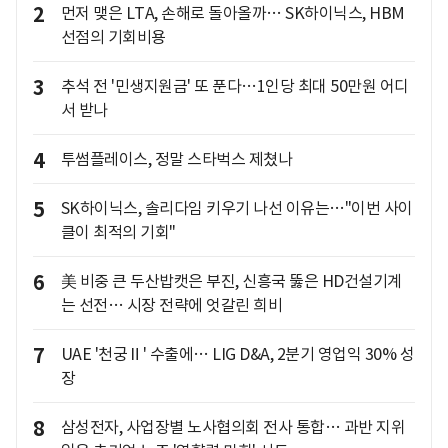
2
먼저 맺은 LTA, 손해로 돌아올까… SK하이닉스, HBM
선점의 기회비용
3
추석 전 '민생지원금' 또 푼다…1인당 최대 50만원 어디
서 받나
4
투썸플레이스, 정말 스타벅스 제쳤나
5
SK하이닉스, 솔리다임 키우기 나선 이유는…"이번 사이
클이 최적의 기회"
6
美 비중 큰 두산밥캣은 부진, 신흥국 뚫은 HD건설기계
는 선전… 시장 전략에 엇갈린 희비
7
UAE '천궁Ⅱ' 수출에… LIG D&A, 2분기 영업익 30% 성
장
8
삼성전자, 사업장별 노사협의회 전사 통합… 과반 지위