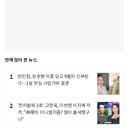
연예 많이 본 뉴스
1
반민정, 성추행 아픔 딛고 9월의 신부된
다…1살 연상 사업가와 결혼
2
'전자발찌 1호' 고영욱, 이번엔 이지혜 저
격.."49평이 미니멀리즘? 많이 출세했구
나"