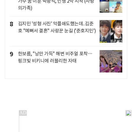
가수 꿈 이룬 박광석, 인생 2막 시작 (사랑
의가족)
8
김지민 '성형 사진' 악플쇄도했는데..김준
호 "예뻐서 결혼" 사랑꾼 눈길 ('준호지민')
9
한보름, "낭만 가득" 해변 비주얼 포착…
핑크빛 비키니에 러블리한 자태