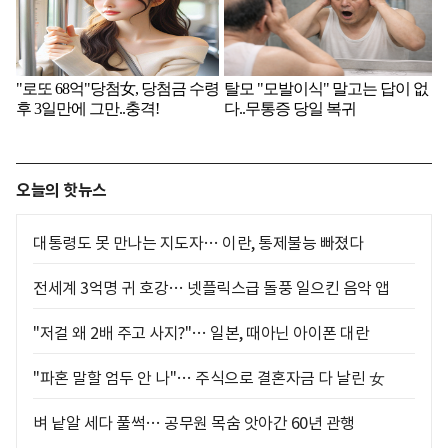
오늘의 핫뉴스
대통령도 못 만나는 지도자… 이란, 통제불능 빠졌다
전세계 3억명 귀 호강… 넷플릭스급 돌풍 일으킨 음악 앱
"저걸 왜 2배 주고 사지?"… 일본, 때아닌 아이폰 대란
"파혼 말할 엄두 안 나"… 주식으로 결혼자금 다 날린 女
벼 낱알 세다 풀썩… 공무원 목숨 앗아간 60년 관행