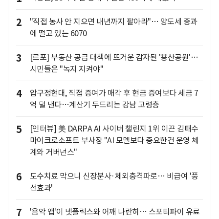
2
"직접 농사 안 지으면 내년까지 팔아라"… 양도세 중과
에 떨고 있는 6070
3
[르포] 부동산 공급 대책에 뜨거운 감자된 '용산공원'…
시민들은 "녹지 지켜야"
4
압구정현대, 직접 증여가 매각 후 현금 증여보다 세금 7
억 덜 낸다…계산기 두드리는 강남 고령층
5
[인터뷰] 美 DARPA AI 사이버 챌린지 1위 이끈 김태수
마이크로소프트 부사장 "AI 모델보다 중요한건 운영 체
계와 거버넌스"
6
도수치료 막으니 신장분사·체외충격파로… 비급여 '풍
선효과'
7
'음악 앱'이 넷플릭스와 어깨 나란히… 스포티파이 유료