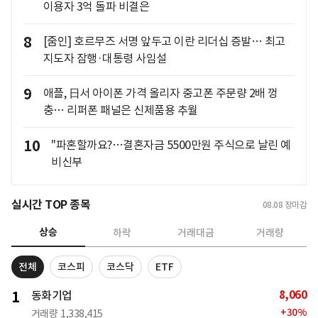
이용자 3억 돌파 비결은
8
[줌인] 호르무즈 서명 앞두고 이란 리더십 증발… 최고
지도자 잠행·대통령 사임설
9
애플, 日서 아이폰 가격 올리자 중고폰 주문량 2배 껑
충… 리퍼폰 패널은 신제품용 추월
10
"파혼할까요?…결혼자금 5500만원 주식으로 날린 예
비신부
실시간 TOP 종목
08.08
장마감
상승
하락
거래대금
거래량
전체
코스피
코스닥
ETF
8,060
1
동화기업
+
30
%
거래량
1,338,415