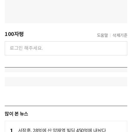
100자평
도움말
삭제기준
많이 본 뉴스
1
서장훈, 28억에 산 양재역 빌딩 450억에 내놨다