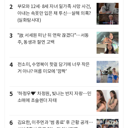
2
부모와 12세·8세 자녀 일가족 사망 사건,
아내는 속옷만 입은 채 투신…살해 의혹?
(실화탐사대)
3
"故 서세원 떠난 뒤 연락 끊겼다"…서동
주, 동생과 절연 고백
4
전소미, 수영복이 핫걸 담기에 너무 작은
거 아냐? 여름 미모에 '깜짝'
5
'하정우♥' 차정원, 빛나는 반지 자랑…민
소매에 초슬렌더 자태
6
김요한, 이주연과 '썸 종료' 후 근황 공개…