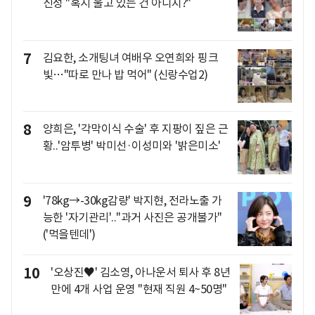
신성 "혹시 울고 있는 건 아니지?"
7
김요한, 소개팅녀 여배우 오연희와 핑크
빛…"따로 만나 밥 먹어" (신랑수업2)
8
양희은, '각막이식 수술' 후 지팡이 짚은 근
황..'암투병' 박미선·이성미와 '밝은미소'
9
'78kg→-30kg감량' 박지현, 전라노출 가
능한 '자기관리'.."과거 사진은 공개불가"
('먹을텐데')
10
'오상진♥' 김소영, 아나운서 퇴사 후 8년
만에 4개 사업 운영 "현재 직원 4~50명"