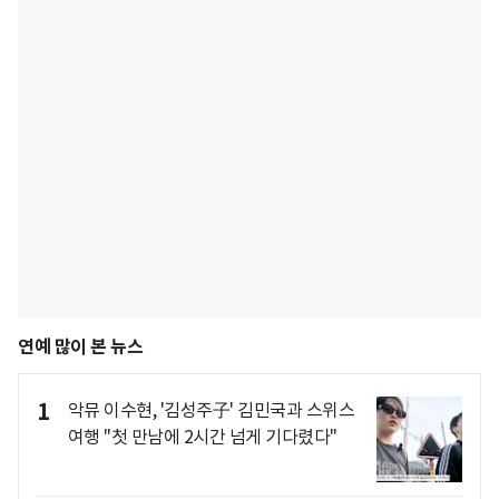
연예 많이 본 뉴스
1
악뮤 이수현, '김성주子' 김민국과 스위스
여행 "첫 만남에 2시간 넘게 기다렸다"