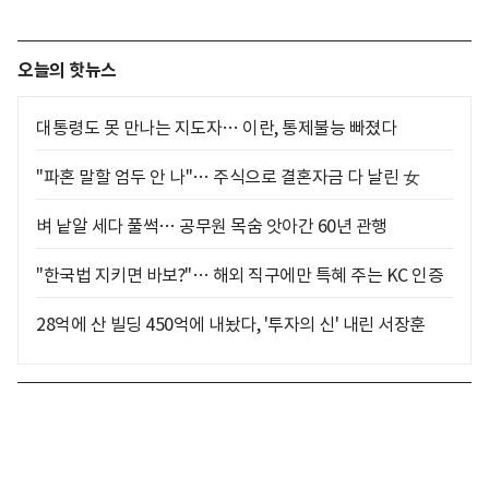
오늘의 핫뉴스
대통령도 못 만나는 지도자… 이란, 통제불능 빠졌다
"파혼 말할 엄두 안 나"… 주식으로 결혼자금 다 날린 女
벼 낱알 세다 풀썩… 공무원 목숨 앗아간 60년 관행
"한국법 지키면 바보?"… 해외 직구에만 특혜 주는 KC 인증
28억에 산 빌딩 450억에 내놨다, '투자의 신' 내린 서장훈