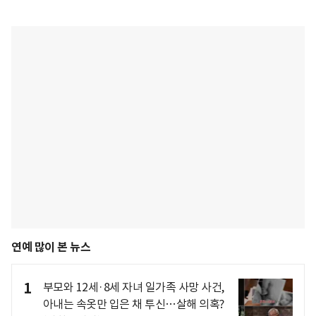
연예 많이 본 뉴스
1
부모와 12세·8세 자녀 일가족 사망 사건,
아내는 속옷만 입은 채 투신…살해 의혹?