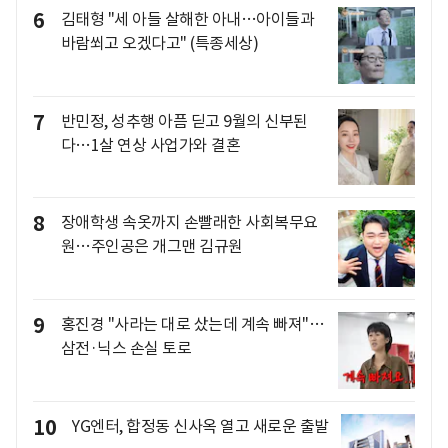
6
김태형 "세 아들 살해한 아내…아이들과
바람쐬고 오겠다고" (특종세상)
7
반민정, 성추행 아픔 딛고 9월의 신부된
다…1살 연상 사업가와 결혼
8
장애학생 속옷까지 손빨래한 사회복무요
원…주인공은 개그맨 김규원
9
홍진경 "사라는 대로 샀는데 계속 빠져"…
삼전·닉스 손실 토로
10
YG엔터, 합정동 신사옥 열고 새로운 출발