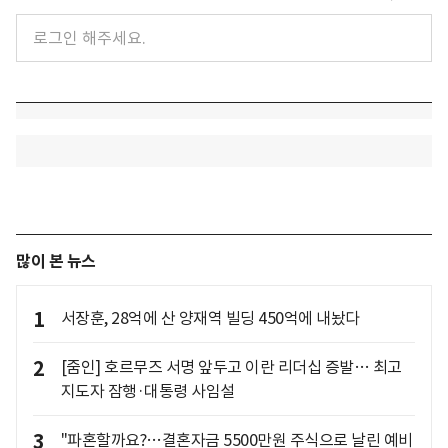
많이 본 뉴스
1
서장훈, 28억에 산 양재역 빌딩 450억에 내놨다
2
[줌인] 호르무즈 서명 앞두고 이란 리더십 증발… 최고
지도자 잠행·대통령 사임설
3
"파혼할까요?…결혼자금 5500만원 주식으로 날린 예비