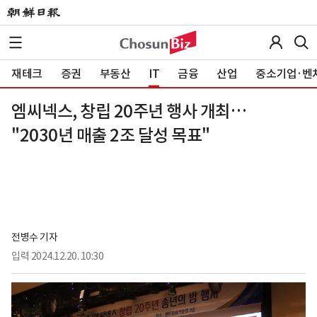
재테크
증권
부동산
IT
금융
산업
중소기업·벤
엠씨넥스, 창립 20주년 행사 개최…
"2030년 매출 2조 달성 목표"
전병수 기자
입력
2024.12.20. 10:30