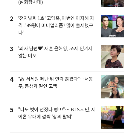
(실화탐사대)
2
'전자발찌 1호' 고영욱, 이번엔 이지혜 저
격.."49평이 미니멀리즘? 많이 출세했구
나"
3
'의사 남편♥' 재혼 윤해영, 55세 믿기지
않는 미모
4
"故 서세원 떠난 뒤 연락 끊겼다"…서동
주, 동생과 절연 고백
5
"나도 벗어 던졌다 형!!!"… BTS 지민, 제
이홉 무대에 깜짝 '상의 탈의'