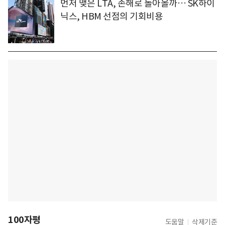
먼저 맺은 LTA, 손해로 돌아올까… SK하이
닉스, HBM 선점의 기회비용
100자평
도움말
삭제기준