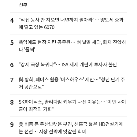
신부
4
"직접 농사 안 지으면 내년까지 팔아라"… 양도세 중과
에 떨고 있는 6070
5
폭염에도 현장 지킨 공무원… 벼 낱알 세다, 화재 진압하
다 '풀썩'
6
"강제 국장 복귀냐"… ISA 세제 개편에 투자자 불만
7
與 황희, 폐버스 활용 '버스하우스' 제안…"청년 단기 주
거 공간으로"
8
SK하이닉스, 솔리다임 키우기 나선 이유는…"이번 사이
클이 최적의 기회"
9
美 비중 큰 두산밥캣은 부진, 신흥국 뚫은 HD건설기계
는 선전… 시장 전략에 엇갈린 희비